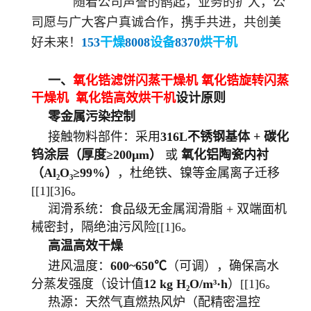
随着公司声誉的鹊起，业务的扩大，公
司愿与广大客户真诚合作，携手共进，共创美
好未来！
153
干燥
8008
设备
8370
烘干机
一、
氧化锆滤饼闪蒸干燥机 氧化锆旋转闪蒸
干燥机 氧化锆高效烘干机
设计原则
零金属污染控制
接触物料部件：采用
316L不锈钢基体 + 碳化
钨涂层（厚度≥200μm）
或
氧化铝陶瓷内衬
（Al₂O₃≥99%）
，杜绝铁、镍等金属离子迁移
[[1][3]6。
润滑系统：食品级无金属润滑脂 + 双端面机
械密封，隔绝油污风险[[1]6。
高温高效干燥
进风温度：
600~650℃
（可调），确保高水
分蒸发强度（设计值
12 kg H₂O/m³·h
）[[1]6。
热源：天然气直燃热风炉（配精密温控