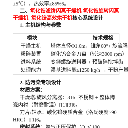
±5℃），热效率≥85%6。
二、
氧化锆滤饼闪蒸干燥机 氧化锆旋转闪蒸
干燥机 氧化锆高效烘干机
核心系统设计
1.
主机结构与参数
模块
技术规格
干燥主机
塔体直径Φ1.6m，锥角60°+ 旋流
粉碎装置
碳化钨合金刀盘（转速3000 rpm）
进料系统
变频螺旋送料器 + 预破碎搅拌齿
处理能力
湿基进料量≥1250 kg/h → 干粉产量50
2.
防污染专项设计
材质方案
：
干燥塔/旋风分离器：316L不锈钢 + 整体陶
瓷内衬（耐磨耐温）[[1][3]6。
刀片/轴承：碳化钨硬质合金（洛氏硬度≥90
HRC）[[1]6。
密封系统
：氮气正压保护（O₂＜100