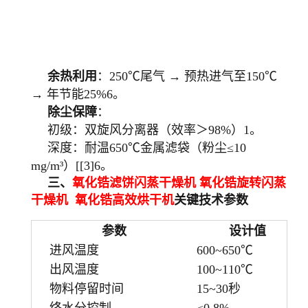
余热利用
：250℃尾气 → 预热进气至150℃
→ 年节能25%6。
除尘保障
：
初级：双旋风分离器（效率＞98%）1。
深度：耐温650℃金属滤袋（粉尘≤10
mg/m³）[[3]6。
三、
氧化锆滤饼闪蒸干燥机 氧化锆旋转闪蒸
干燥机 氧化锆高效烘干机
关键技术参数
参数
设计值
进风温度
600~650℃
出风温度
100~110℃
物料停留时间
15~30秒