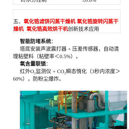
终水分控制
≤0.8%
五、
氧化锆滤饼闪蒸干燥机 氧化锆旋转闪蒸干
燥机 氧化锆高效烘干机
创新技术应用
智能防堵系统
：
塔底安装声波震打器 + 压差传感器，自动清
理粘壁料（粘壁率＜0.5%）。
氧含量联锁
：
红外O₂监测仪 + CO₂瞬态惰化（3秒内浓度＞
60%），防粉尘爆炸。