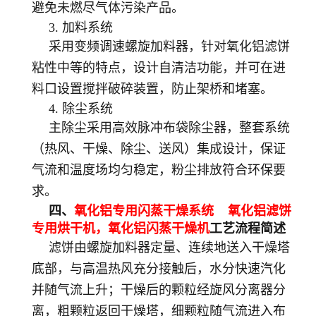
避免未燃尽气体污染产品。
3. 加料系统
采用变频调速螺旋加料器，针对氧化铝滤饼
粘性中等的特点，设计自清洁功能，并可在进
料口设置搅拌破碎装置，防止架桥和堵塞。
4. 除尘系统
主除尘采用高效脉冲布袋除尘器，整套系统
（热风、干燥、除尘、送风）集成设计，保证
气流和温度场均匀稳定，粉尘排放符合环保要
求。
四、
氧化铝专用闪蒸干燥系统 氧化铝滤饼
专用烘干机，
氧化铝闪蒸干燥机
工艺流程简述
滤饼由螺旋加料器定量、连续地送入干燥塔
底部，与高温热风充分接触后，水分快速汽化
并随气流上升；干燥后的颗粒经旋风分离器分
离，粗颗粒返回干燥塔，细颗粒随气流进入布