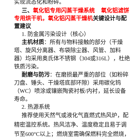
实现流态化和粉碎。
三、
氧化铝专用闪蒸干燥系统 氧化铝滤饼
专用烘干机，
氧化铝闪蒸干燥机
关键设计与配
置建议
1. 防金属污染设计（核心）
主机材质
：所有与物料接触的部分（干燥
塔、旋风分离器、布袋除尘器、风管、加料
器）均采用奥氏体不锈钢（304或316L），杜绝
铁质污染。
耐磨与防污
：在磨损最严重的部位（如粉碎
刀盘、锤头、干燥塔底部环隙）采用碳化钨
（WC）喷涂或镶嵌陶瓷衬板/内衬，延长设备
寿命。
2. 热源系统
推荐使用天然气或液化气直燃式热风炉，配
精密温控系统。热风洁净、温度稳定且易于调
节至600°C以上；燃烧室需确保燃料完全燃烧，