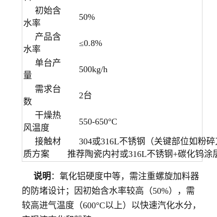
初始含
50%
水率
产品含
≤0.8%
水率
单台产
500kg/h
量
需求台
2台
数
干燥热
550-650°C
风温度
接触材
304或316L不锈钢（关键部位如
质方案
推荐陶瓷内衬或316L不锈钢+碳化钨涂
说明
：氧化铝硬度中等，需注重螺旋加料器
的防堵设计；因初始含水率较高（50%），需
较高进气温度（600°C以上）以快速汽化水分，