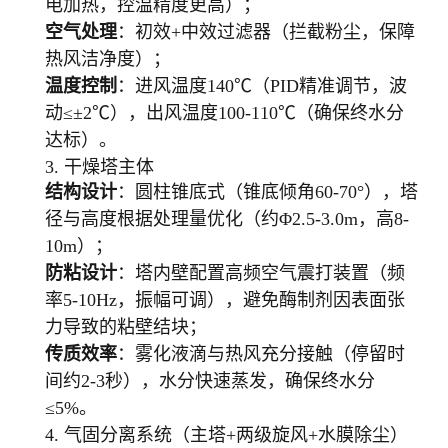
电加热，控温精度更高）；
空气处理
：初效+中效过滤器（拦截粉尘，保障
热风洁净度）；
温度控制
：进风温度140℃（PID精准调节，波
动≤±2℃），出风温度100-110℃（确保终水分
达标）。
3. 干燥塔主体
结构设计
：圆柱锥底式（锥底倾角60-70°），塔
径与高度根据处理量优化（约Φ2.5-3.0m，高8-
10m）；
防粘设计
：塔内壁配置高频空气震打装置（频
率5-10Hz，振幅可调），避免酶制剂因表面张
力导致的粘壁结块；
传质效率
：雾化液滴与热风充分接触（停留时
间约2-3秒），水分快速蒸发，确保终水分
≤5%。
4. 气固分离系统（主塔+两级旋风+水膜除尘）