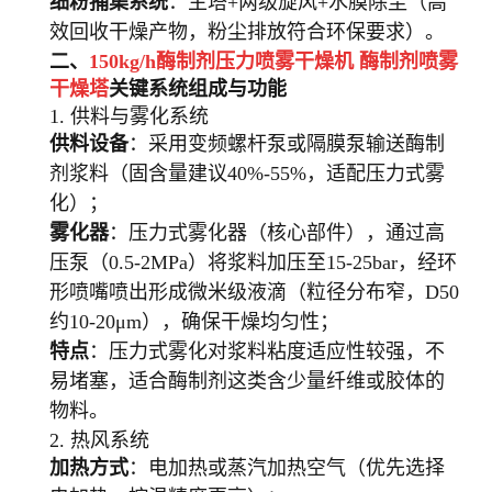
细粉捕集系统
：主塔+两级旋风+水膜除尘（高
效回收干燥产物，粉尘排放符合环保要求）。
二、
150kg/h酶制剂压力喷雾干燥机
酶制剂喷雾
干燥塔
关键系统组成与功能
1. 供料与雾化系统
供料设备
：采用变频螺杆泵或隔膜泵输送酶制
剂浆料（固含量建议40%-55%，适配压力式雾
化）；
雾化器
：压力式雾化器（核心部件），通过高
压泵（0.5-2MPa）将浆料加压至15-25bar，经环
形喷嘴喷出形成微米级液滴（粒径分布窄，D50
约10-20μm），确保干燥均匀性；
特点
：压力式雾化对浆料粘度适应性较强，不
易堵塞，适合酶制剂这类含少量纤维或胶体的
物料。
2. 热风系统
加热方式
：电加热或蒸汽加热空气（优先选择