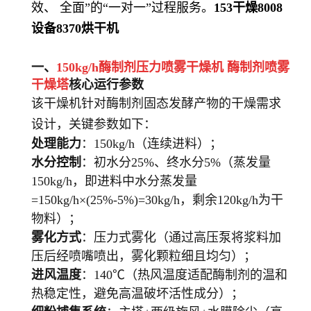
效、
全面
”的“一对一”过程服务。
153
干燥
8008
设备
8370
烘干机
一、
150kg/h酶制剂压力喷雾干燥机
酶制剂喷雾
干燥塔
核心运行参数
该干燥机针对酶制剂固态发酵产物的干燥需求
设计，关键参数如下：
处理能力
：150kg/h（连续进料）；
水分控制
：初水分25%、终水分5%（蒸发量
150kg/h，即进料中水分蒸发量
=150kg/h×(25%-5%)=30kg/h，剩余120kg/h为干
物料）；
雾化方式
：压力式雾化（通过高压泵将浆料加
压后经喷嘴喷出，雾化颗粒细且均匀）；
进风温度
：140℃（热风温度适配酶制剂的温和
热稳定性，避免高温破坏活性成分）；