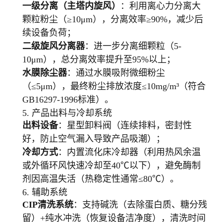
一级分离（主塔内旋风）
：利用离心力分离大
颗粒粉尘（≥10μm），分离效率≥90%，减少后
续设备负荷；
二级旋风分离器
：进一步分离细颗粒（5-
10μm），总分离效率提升至95%以上；
水膜除尘器
：通过水膜吸附微细粉尘
（≤5μm），最终粉尘排放浓度≤10mg/m³（符合
GB16297-1996标准）。
5. 产品出料与冷却系统
出料设备
：星型卸料阀（连续排料，密封性
好，防止空气漏入导致产品吸潮）；
冷却方式
：内置流化床冷却器（利用热风余温
或外循环风快速冷却至40℃以下），避免酶制
剂因高温失活（热稳定性通常≤80℃）。
6. 辅助系统
CIP清洗系统
：支持碱洗（去除蛋白质、糖分残
留）+纯水冲洗（恢复设备洁净度），清洗时间