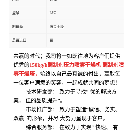
LPG
型号
制造商
盛昱干燥
是否进口
否
共赢的时代；我司将一如既往地为客户们提供
优秀的
150kg/h酶制剂压力喷雾干燥机
酶制剂喷
雾
干燥塔
，
始终以自己最真诚的付出，赢取每
一位客户满意的笑容，一起成就共同的梦想！
·技术研发部： 致力于寻找“
优的解决方
案，
佳的品质提升
”。
·市场推广部： 致力于塑造“诚信、务实、
双赢”的形象，并尽
大努力呈现于客户。
·综合服务部： 在致力于实现“
快速、 有