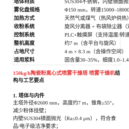
塔体材质
SUS304不锈钢，内壁镜面
雾化盘规格
Φ150 mm，转速15000–18000
加热方式
天然气或煤气（热风炉供热
收粉系统
旋风分离器 + 布袋除尘器（
控制系统
PLC+触摸屏（支持温度/转
整机高度
约7 m（含平台与旋风）
占地尺寸
4 m × 8.3 m（含操作空间）
适用浆料
固含量30–35%，细度1.0–1.4
150kg/h陶瓷粉离心式喷雾干燥塔 喷雾干燥机
结
构与工艺要点
1.
塔体与内件
主塔外径Φ2600 mm，高度约7 m，锥角≥55°，
减少粉体挂壁；
内壁SUS304镜面抛光（Ra≤0.4 μm），符合食
品/电子级洁净要求；