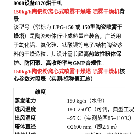
8008
设备
8370
烘干机
150kg/h陶瓷粉离心式喷雾干燥塔 喷雾干燥机
背
景
该型号（常标为
LPG-150
或
150型陶瓷喷雾干
燥塔
）是陶瓷粉体行业成熟量产装备，广泛用
于氧化铝、氮化硅、钛酸钡等电子/结构陶瓷浆
料的干燥造粒。其设计需兼顾
高热敏性粉体保
护、防团聚、高收粉率与GMP合规性
。
150kg/h陶瓷粉离心式喷雾干燥塔 喷雾干燥机
核
心参数对照表（实测/标称值汇总）
维度
蒸发能力
150 kg/h（水份）
进风温度
180–250℃（可调，典型工况
出风温度
~95℃（实测范围85–110℃
塔体直径
Φ2600 mm（即2.6 m）