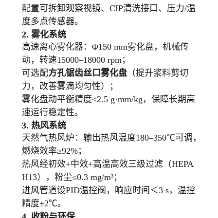
配置可拆卸观察视镜、CIP清洗接口、压力/温
度多点传感器。
2.
雾化系统
高速离心雾化器：Φ150 mm雾化盘，机械传
动，转速15000–18000 rpm；
可选配
方孔锯齿丝口雾化盘
（提升浆料剪切
力，改善雾滴均匀性）；
雾化盘动平衡精度≤2.5 g·mm/kg，保障长期高
速运行稳定性。
3.
热风系统
天然气热风炉：输出热风温度180–350℃可调，
燃烧效率≥92%；
热风经初效+中效+高温高效三级过滤（HEPA
H13），粉尘≤0.3 mg/m³；
进风管道设PID温控阀，响应时间＜3 s，温控
精度±2℃。
4.
收粉与环保