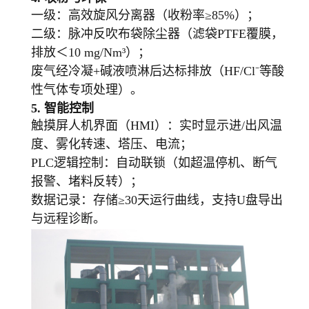
一级：高效旋风分离器（收粉率≥85%）；
二级：脉冲反吹布袋除尘器（滤袋PTFE覆膜，
排放＜10 mg/Nm³）；
废气经冷凝+碱液喷淋后达标排放（HF/Cl⁻等酸
性气体专项处理）。
5.
智能控制
触摸屏人机界面（HMI）：实时显示进/出风温
度、雾化转速、塔压、电流；
PLC逻辑控制：自动联锁（如超温停机、断气
报警、堵料反转）；
数据记录：存储≥30天运行曲线，支持U盘导出
与远程诊断。