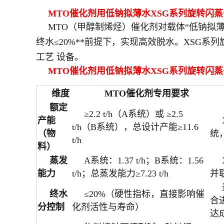
MTO催化剂用低钠拟薄水XSG系列旋转闪
MTO（甲醇制烯烃）催化剂对载体“低钠拟
终水≤20%**前提下，实现高效脱水。XSG
工艺 设备。
MTO催化剂用低钠拟薄水XSG系列旋转闪
维度
MTO催化剂专用要求
额定
≥2.2 t/h（A系统）或 ≥2.5
产能
t/h（B系统），总设计产能≥11.6
（物
统，
t/h
料）
蒸发
A系统：1.37 t/h；B系统：1.56
能力
t/h；总蒸发能力≥7.23 t/h
并
终水
≤20%（硬性指标，直接影响催
合
分控制
化剂活性与寿命）
达