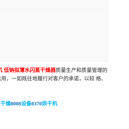
机
低钠拟薄水
闪蒸干燥器
质量生产和质量管理的
用，一如既往地履行对客户的承诺，以较 格、
3
干燥
8008
设备
8370
烘干机