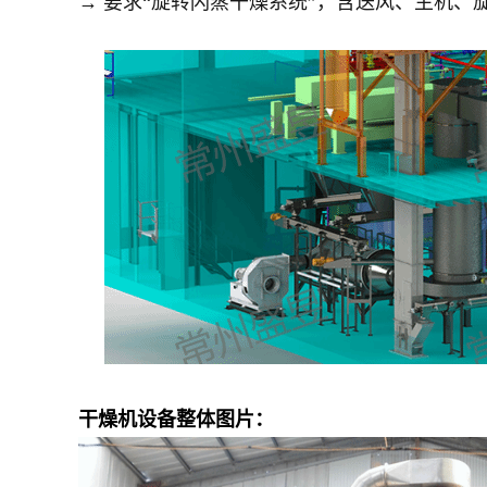
→ 要求“旋转闪蒸干燥系统”，含送风、主机、旋
干燥机设备整体图片：