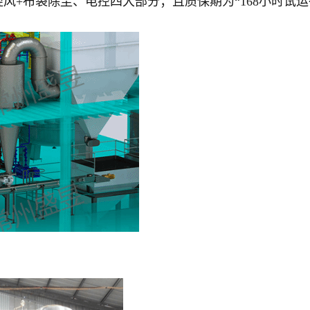
风+布袋除尘、电控四大部分；且质保期为“168小时试运