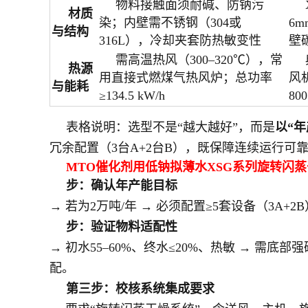
物料接触面须耐碱、防钠污
材质
染；内壁需不锈钢（304或
6
与结构
316L），冷却夹套防热敏变性
壁
需高温热风（300–320℃），常
热源
用直接式燃煤气热风炉；总功率
风
与能耗
≥134.5 kW/h
80
表格说明：选型不是“越大越好”，而是
以“
冗余配置（3台A+2台B），既保障连续运行可
MTO催化剂用低钠拟薄水XSG系列旋转闪
步：确认年产能目标
→ 若为2万吨/年 → 必须配置≥5套设备（3A+2B），
步：验证物料适配性
→ 初水55–60%、终水≤20%、热敏 → 需底
配。
第三步：校核系统集成要求