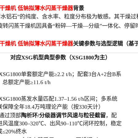
蒸干燥机
低钠拟薄水
闪蒸干燥器
背景
薄水铝石”的纯度、含水率、粒度分布极为敏感。其干燥过
系列旋转闪蒸干燥机因具备“粉碎—干燥—分级”一体化、停留
蒸干燥机
低钠拟薄水
闪蒸干燥器
关键参数与选型逻辑（基
对应XSG机型典型参数（XSG1800为主）
XSG1800单套额定产能≥2.2 t/h；配套3台A+2台B系
总额定产能≥11.6 t/h
XSG1800蒸发水量匹配1.37–1.56 t/h区间；多系统
联保障全年18.4万吨理论产能（按330天计）
通过顶部
陶析环/分级器调节风速与粒径截留
，配
进风温度300–320℃、出风90–110℃闭环控制，稳定
成≤20%终水