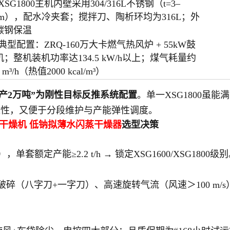
XSG1800主机内壁采用304/316L不锈钢（t=3–
mm），配水冷夹套；搅拌刀、陶析环均为316L；外
碳钢保温
典型配置：ZRQ-160万大卡燃气热风炉 + 55kW鼓
机；整机装机功率达134.5 kW/h以上；煤气耗量约
0 m³/h（热值2000 kcal/m³）
年产2万吨”为刚性目标反推系统配置
。单一XSG1800虽
靠性，又便于分段维护与产能弹性调度。
蒸干燥机
低钠拟薄水
闪蒸干燥器
选型决策
单套额定产能≥2.2 t/h → 锁定XSG1600/XSG1800级
部强破碎（八字刀+一字刀）、高速旋转气流（风速＞100 m/s