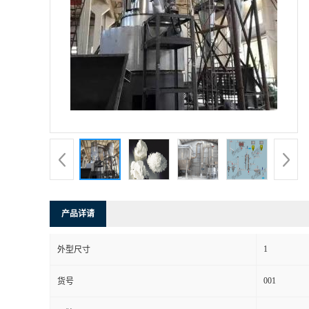
产品详请
1
外型尺寸
001
货号