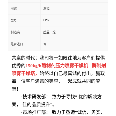
用途
造粒
LPG
型号
制造商
盛昱干燥
是否进口
否
共赢的时代；我司将一如既往地为客户们提供
优秀的
150kg/h酶制剂压力喷雾干燥机
酶制剂
喷雾
干燥塔
，
始终以自己最真诚的付出，赢取
每一位客户满意的笑容，一起成就共同的梦
想！
·技术研发部： 致力于寻找“
优的解决方
案，
佳的品质提升
”。
·市场推广部： 致力于塑造“诚信、务实、