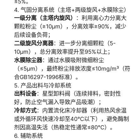
≤5%。
4. 气固分离系统（主塔+两级旋风+水膜除尘）
一级分离（主塔内旋风）
：利用离心力分离大
颗粒粉尘（≥10μm），分离效率≥90%，减少
后续设备负荷；
二级旋风分离器
：进一步分离细颗粒（5-
10μm），总分离效率提升至95%以上；
水膜除尘器
：通过水膜吸附微细粉尘
（≤5μm），最终粉尘排放浓度≤10mg/m³（符
合GB16297-1996标准）。
5. 产品出料与冷却系统
出料设备
：星型卸料阀（连续排料，密封性
好，防止空气漏入导致产品吸潮）；
冷却方式
：内置流化床冷却器（利用热风余温
或外循环风快速冷却至40℃以下），避免酶制
剂因高温失活（热稳定性通常≤80℃）。
6. 辅助系统