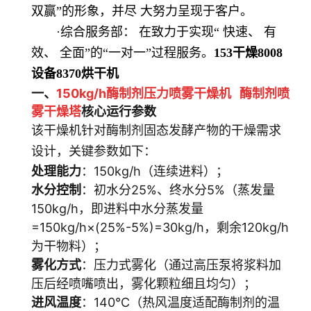
双赢”的形象，并尽
大努力呈现于客户。
·综合服务部： 在致力于实现“
快速、 有
效、
全面
”的“一对一”过程服务。
153
干燥
8008
设备
8370
烘干机
一、
150kg/h酶制剂压力喷雾干燥机
酶制剂喷
雾
干燥塔
核心运行参数
该干燥机针对酶制剂固态发酵产物的干燥需求
设计，关键参数如下：
处理能力
：150kg/h（连续进料）；
水分控制
：初水分25%、终水分5%（蒸发量
150kg/h，即进料中水分蒸发量
=150kg/h×(25%-5%)=30kg/h，剩余120kg/h
为干物料）；
雾化方式
：压力式雾化（通过高压泵将浆料加
压后经喷嘴喷出，雾化颗粒细且均匀）；
进风温度
：140℃（热风温度适配酶制剂的温