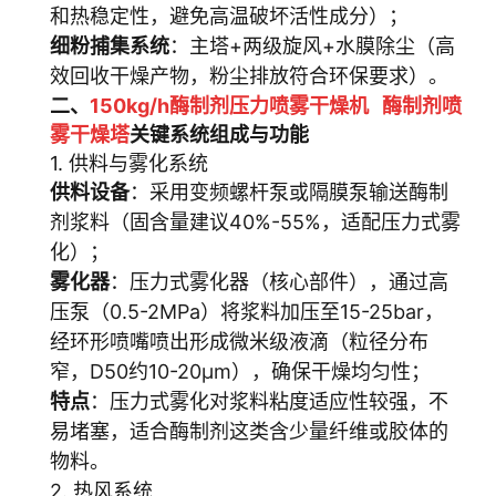
和热稳定性，避免高温破坏活性成分）；
细粉捕集系统
：主塔+两级旋风+水膜除尘（高
效回收干燥产物，粉尘排放符合环保要求）。
二、
150kg/h酶制剂压力喷雾干燥机
酶制剂喷
雾
干燥塔
关键系统组成与功能
1. 供料与雾化系统
供料设备
：采用变频螺杆泵或隔膜泵输送酶制
剂浆料（固含量建议40%-55%，适配压力式雾
化）；
雾化器
：压力式雾化器（核心部件），通过高
压泵（0.5-2MPa）将浆料加压至15-25bar，
经环形喷嘴喷出形成微米级液滴（粒径分布
窄，D50约10-20μm），确保干燥均匀性；
特点
：压力式雾化对浆料粘度适应性较强，不
易堵塞，适合酶制剂这类含少量纤维或胶体的
物料。
2. 热风系统