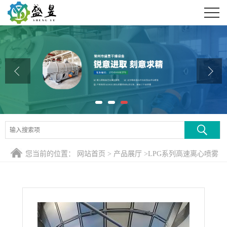
公司首页
公司介绍
公司动态
产品展厅
证书荣誉
联系方式
您当前的位置：
网站首页
>
产品展厅
>
LPG系列高速离心喷雾
在线留言
干燥机
>
150kg/h酶制剂压力喷雾干燥机（初水分25%、终水分
5%，+两级旋风+水膜除尘）