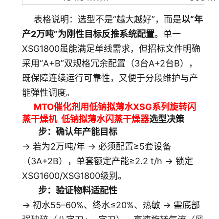
表格说明：选型不是“越大越好”，而是
以“年
产2万吨”为刚性目标反推系统配置
。单一
XSG1800虽能满足单线需求，但招标文件明确
采用“A+B”双规格冗余配置（3台A+2台B），
既保障连续运行可靠性，又便于分段维护与产
能弹性调度。
MTO催化剂用低钠拟薄水XSG系列旋转闪
蒸干燥机
低钠拟薄水
闪蒸干燥器
选型决策
步：确认年产能目标
→ 若为2万吨/年 → 必须配置≥5套设备
（3A+2B），单套额定产能≥2.2 t/h → 锁定
XSG1600/XSG1800级别。
步：验证物料适配性
→ 初水55–60%、终水≤20%、热敏 → 需底部