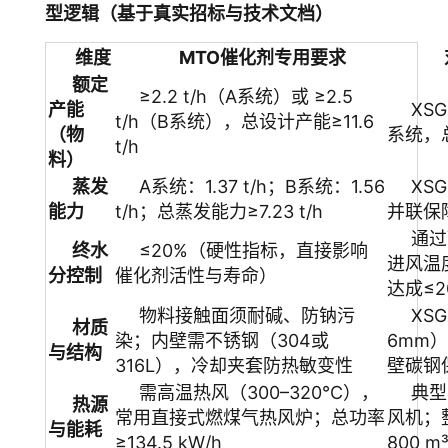
型逻辑（基于真实招标与技术文档）
维度
MTO催化剂专用要求
额定
≥2.2 t/h（A系统）或 ≥2.5
产能
XS
t/h（B系统），总设计产能≥11.6
（物
系统，总
t/h
料）
蒸发
A系统：1.37 t/h；B系统：1.56
XS
能力
t/h；总蒸发能力≥7.23 t/h
并联保
通过
终水
≤20%（硬性指标，直接影响
进风温度
分控制
催化剂活性与寿命）
达成≤2
物料接触面须耐碱、防钠污
XS
材质
染；内壁需不锈钢（304或
6mm
与结构
316L），冷却夹套防热敏变性
壁碳钢
需高温热风（300–320℃），
典型
热源
常用直接式燃煤气热风炉；总功率
风机；整
与能耗
≥134.5 kW/h
800 m