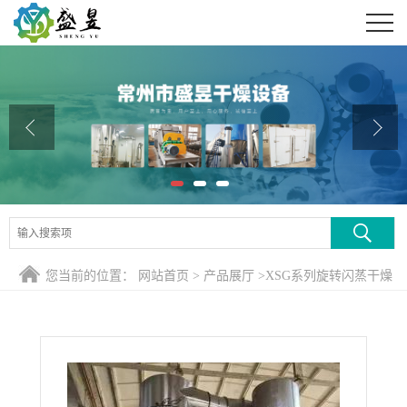
公司首页
公司介绍
公司动态
产品展厅
证书荣誉
联系方式
您当前的位置：
网站首页
>
产品展厅
>
XSG系列旋转闪蒸干燥
在线留言
机
>
MTO催化剂用低钠拟薄水XSG系列旋转闪蒸干燥机 闪蒸干
燥器