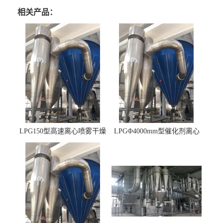
相关产品：
LPG150型高速离心喷雾干燥
LPGФ4000mm型催化剂离心
机 φ2.85m
喷雾干燥机,催化剂浆料喷雾
干燥塔