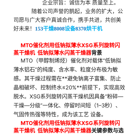
企业宗旨：诚信为本 质量至上。
随着公司声誉的鹊起，业务的扩大，公
司愿与广大客户真诚合作，携手共进，共创美
好未来！
153
干燥
8008
设备
8370
烘干机
MTO催化剂用低钠拟薄水XSG系列旋转闪
蒸干燥机
低钠拟薄水
闪蒸干燥器
背景
MTO（甲醇制烯烃）催化剂对载体“低钠拟
薄水铝石”的纯度、含水率、粒度分布极为敏
感。其干燥过程需在**避免钠离子富集、防止
晶相破坏、控制终水≤20%**前提下，实现高效
脱水。XSG系列旋转闪蒸干燥机因具备“粉碎—
干燥—分级”一体化、停留时间短（1–3秒）、
气固传热强等特性，成为该工艺 设备。
MTO催化剂用低钠拟薄水XSG系列旋转闪
蒸干燥机
低钠拟薄水
闪蒸干燥器
关键参数与选