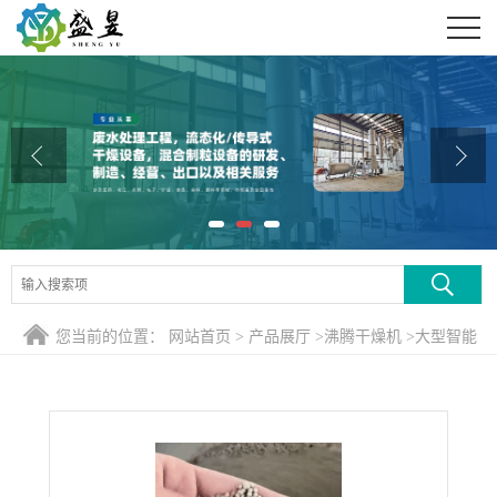
公司首页
公司介绍
公司动态
产品展厅
证书荣誉
联系方式
您当前的位置：
网站首页
>
产品展厅
>
沸腾干燥机
>
大型智能
在线留言
化颗粒剂卧式沸腾生产线 = 无尘投料 + 湿混制粒 + 自动连续
卧式沸腾干燥 + 筛分整粒