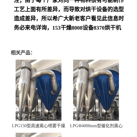
注；由于每个厂家对同一种物料很有可能制作
工艺上面有所差异，而导致对烘干设备的选型
造成差异，所以希广大新老客户看见此信息时
务必来电详询，
153
干燥
8008
设备
8370
烘干机
相关产品：
LPG150型高速离心喷雾干燥
LPGФ4000mm型催化剂离心
机 φ2.85m
喷雾干燥机,催化剂浆料喷雾