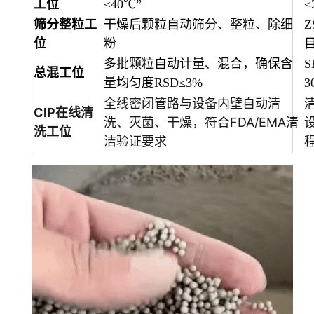
工位
≤40℃”
≤
筛分整粒工
干燥后颗粒自动筛分、整粒、除细
位
粉
多批颗粒自动计量、混合，确保含
总混工位
量均匀度RSD≤3%
3
全线密闭管路与设备内壁自动清
CIP在线清
洗、灭菌、干燥，符合FDA/EMA清
洗工位
洁验证要求