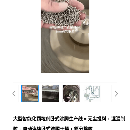
大型智能化颗粒剂卧式沸腾生产线 = 无尘投料 + 湿混制
粒 + 自动连续卧式沸腾干燥 + 筛分整粒