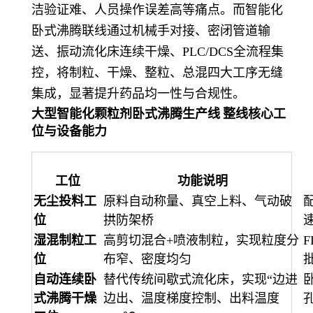
洁验证难、人员操作误差高等痛点。而智能化
卧式沸腾联线通过机械手对接、密闭管道输
送、振动流化床连续干燥、PLC/DCS全流程集
控，将制粒、干燥、整粒、总混四大工序无缝
集成，显著提升药品均一性与合规性。
大型智能化颗粒剂卧式沸腾生产线
整线核心工
位与设备能力
工位
功能说明
无尘投料工
原料自动称量、真空上料、气动破
位
拱防架桥
速
湿混制粒工
高剪切混合+喷液制粒，实现粒度分
位
布窄、密度均匀
批
自动连续卧
替代传统间歇式流化床，实现“边进
卧
式沸腾干燥
边出、温度梯度控制、出料温度