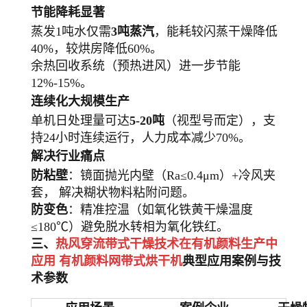
节能降耗显著
蒸发1吨水仅需
3吨蒸汽
，能耗较闪蒸干燥降低
40%，较烘房降低60%。
余热回收系统（预热进风）进一步节能
12%-15%。
连续化大规模生产
单机日处理量可达
5-20吨
（视型号而定），支
持24小时连续运行，人力成本减少70%。
解决行业痛点
防粘壁
：镜面抛光内壁（Ra≤0.4μm）+冷风夹
套， 解决糊状物料粘附问题。
防变色
：精准控温（如氧化铁黄干燥温度
≤180℃）避免脱水转相为氧化铁红。
三、
热风穿流带式干燥技术在有机颜料生产中
应用
有机颜料
网带式烘干机
典型应用案例与技
术参数