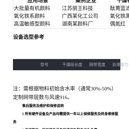
应用场景
案例企业
干燥
大批量有机颜料
江苏丽王科技
酞菁蓝
氧化铁系颜料
广西某化工公司
氧化铁
高温敏感型颜料
湖南某颜料厂
偶氮红
设备选型参考
型号      干燥段长度   网带宽度   处理能
注：需根据物料初始含水率（通常30%-50%）
定制网带层数与风速916。
售后服务及维护和保修说明
1
所有硬件设备及产品均需提供一年以上保修服务及终身维修服
务