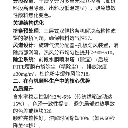
分段控温
：干燥室分为多单元独立控温（如进
料段高温除湿、出料段低温定型），避免热敏
性颜料焦化变色。
关键结构优化
挤条预处理
：三层式双辊挤条机解决高粘性滤
饼的架桥问题，确保物料透气性57。
风道设计
：旋转气流分配器+孔板匀风装置，消
除局部涡流，热风分布均匀性提升＞90%510。
除尘系统
：前段水膜喷淋塔（除湿）+后段
PTFE覆膜布袋除尘（精除尘），排放浓度
≤30mg/m³，杜绝粉尘爆炸风险718。
二、在有机颜料生产中的核心优势
品质提升
含水率稳定控制在
2%-6%
（传统烘箱波动达
15%），色泽一致性提高，避免局部过热导致
的色差或结块320。
颗粒完整性好，溶解时间缩短30%（如从60秒
降至40秒）。