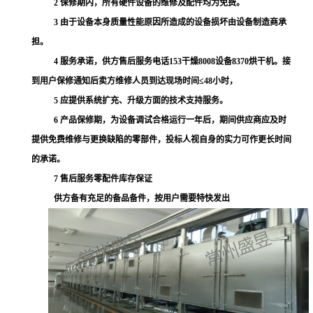
2
保修期内，所有硬件设备的维修及配件均为免费。
3
由于设备本身质量性能原因所造成的设备损坏由设备制造商承
担。
4
服务承诺，供方售后服务电话
153
干燥
8008
设备
8370
烘干机
。接
到用户保修通知后卖方维修人员到达现场时间
≤
48
小时，
5
应提供系统扩充、升级方面的技术支持服务。
6
产品保修期，为设备调试合格运行一年后，期间供应商应及时
提供免费维修与更换缺陷的零部件，投标人视自身的实力可作更长时间
的承诺。
7
售后服务零配件库存保证
供方备有充足的备品备件，按用户需要特快发出