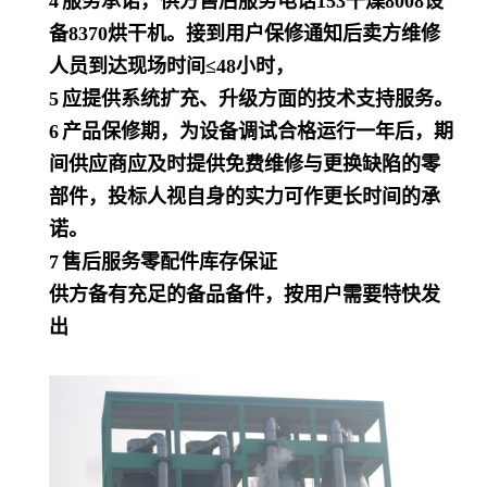
4
服务承诺，供方售后服务电话
153
干燥
8008
设
备
8370
烘干机
。接到用户保修通知后卖方维修
人员到达现场时间
≤
48
小时，
5
应提供系统扩充、升级方面的技术支持服务。
6
产品保修期，为设备调试合格运行一年后，期
间供应商应及时提供免费维修与更换缺陷的零
部件，投标人视自身的实力可作更长时间的承
诺。
7
售后服务零配件库存保证
供方备有充足的备品备件，按用户需要特快发
出