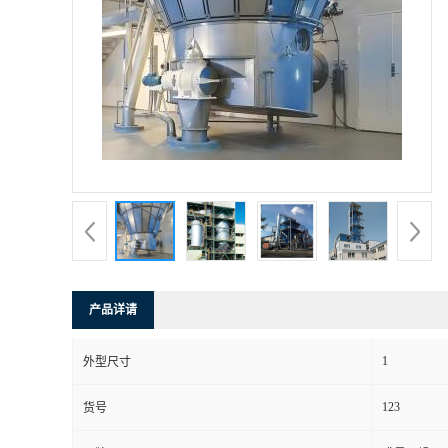
产品详请
1
外型尺寸
123
货号