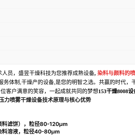
术人员，
盛昱干燥科技
为您推荐成熟设备
,
染料与颜料的喷
服务体制
,
干燥产的设备
,
是您的明智之选。共赢的时代，
一位客户满意的笑容，一起成就共同的梦想
153
干燥
8008
设
 压力喷雾干燥设备
技术原理与核心优势
料滤饼），粒径80-120μm
度染料溶液，粒径40-80μm