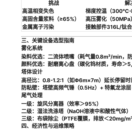
挑战
解
高温相变失色
梯度控温（300℃→
高固含量浆料（≥65%）
高压雾化（50MPa
金属离子污染
接触部件316L/钛
三、关键设备选型指南
雾化系统
染料优选
：二流体喷嘴（耗气量0.8m³/min，
颜料优选
：耐磨离心盘（碳化钨材质，寿命＞5,
塔体设计
高径比
：0.8-1.2:1（如Φ6m×7m）延长停留时
防粘壁
：塔壁高频气锤（0.5Hz）+ 特氟龙涂层
尾气处理
一级
：旋风分离器（效率＞95%）
二级
：湿法洗涤塔（NaOH溶液中和酸性气体）
三级
：布袋除尘（PTFE覆膜，排放＜20mg/m
四、经济性与运维策略