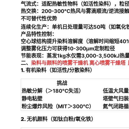
气流式
：适配热敏性物料（如活性染料），粒径2
热交换
：200-300℃热风与雾滴顺流/逆流接触
不可替代性优势
连续化生产
：单机日处理量可达50吨（如氧化
产品特性控制
：
空心球结构提升染料溶解度（溶解时间缩短40
调整雾化压力可获得10-300μm定制粒径
节能表现
：蒸发1kg水仅需3,000-3,500k
二、
染料与颜料的喷雾干燥机 离心喷雾干燥塔
1. 有机染料（如活性/分散染料）
挑战
热敏分解（＞180℃失活）
低温大风量
静电粘壁
塔壁气扫装
粉尘爆炸风险（MIT＞300℃）
氮气闭路循
2. 无机颜料（如钛白粉/氧化铁）