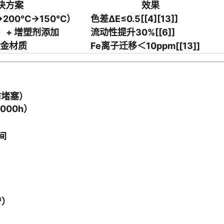
决方案
效果
200℃→150℃）
色差ΔE≤0.5[[4][13]]
）+ 增塑剂添加
流动性提升30%[[6]]
合金材质
Fe离子迁移＜10ppm[[13]]
防堵塞）
000h）
间
³）