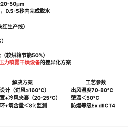
0-50μm
，0.5-5秒内完成脱水
铁红生产线）
%）
J热量（较烘箱节能50%）
 压力喷雾干燥设备
的差异化方案
解决方案
工艺参数
设计（进风≤160℃）
出风温度70-80℃
置+冷风夹套（20-25℃）
壁温＜50℃
环+氧含量＜8%监测
防爆等级Ex dⅡCT4