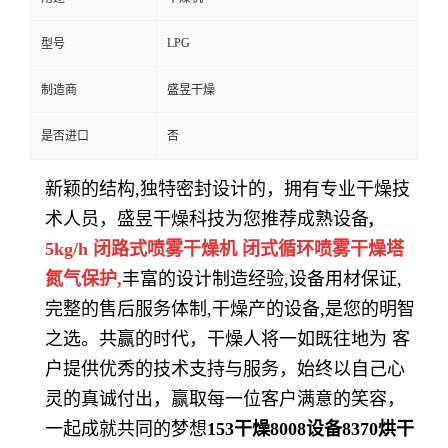
LPG
型号
制造商
盛昱干燥
是否进口
否
新颖的结构
,
独特密封设计的，拥有专业干燥技
术人员，
盛昱干燥科技
为您推荐成熟设备
,
5kg/h 闭路式喷雾干燥机 闭式循环喷雾干燥塔
氮气保护
,
丰富的设计制造经验
,
设备用材保证
,
完整的售后服务体制
,
干燥产的设备
,
是您的明智
之选。共赢的时代，干燥人将一如既往地为 客
户提供优秀的技术支持与服务，始终以自己心
灵的真诚付出，赢取每一位客户满意的笑容，
一起成就共同的梦想
153
干燥
8008
设备
8370
烘干