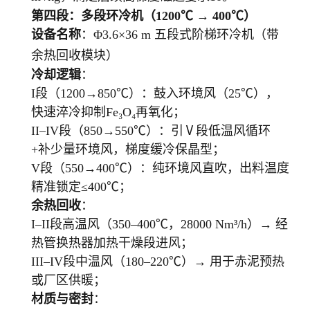
第四段：多段环冷机（1200℃ → 400℃）
设备名称
：Φ3.6×36 m 五段式阶梯环冷机（带
余热回收模块）
冷却逻辑
：
I段（1200→850℃）：鼓入环境风（25℃），
快速淬冷抑制Fe₃O₄再氧化；
II–IV段（850→550℃）：引Ⅴ段低温风循环
+补少量环境风，梯度缓冷保晶型；
V段（550→400℃）：纯环境风直吹，出料温度
精准锁定≤400℃；
余热回收
：
I–II段高温风（350–400℃，28000 Nm³/h）→ 经
热管换热器加热干燥段进风；
III–IV段中温风（180–220℃）→ 用于赤泥预热
或厂区供暖；
材质与密封
：