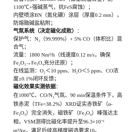
1100℃+强碱蒸气，抗FeS腐蚀）；
内壁喷涂BN（氮化硼）涂层（厚度0.2 mm），
防熔融碱盐粘附；
气氛系统（决定磁化成败）
：
保护气：N₂（99.999%）+ 5% CO（体积比）混
合气；
流量：1800 Nm³/h（线速度0.12 m/s，确保
Fe₂O₃→Fe₃O₄充分还原）；
在线监测：O₂＜10 ppm、H₂O＜5 ppm、CO浓
度±0.1%闭环反馈；
磁化效果实测依据
：
在1000℃、CO/N₂气氛、90 min保温条件下，高
铁赤泥（TFe=38.2%）XRD证实赤铁矿（α-
Fe₂O₃）完全消失，磁铁矿（Fe₃O₄）峰强达主
相，VSM测得比磁化率提升至96.3×10⁻⁶
m³/kg，满足后续高梯度磁选要求10。