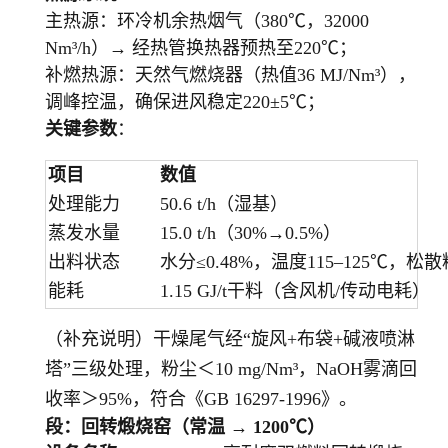
主热源：环冷机余热烟气（380℃，32000
Nm³/h）→ 经热管换热器预热至220℃；
补燃热源：天然气燃烧器（热值36 MJ/Nm³），
调峰控温，确保进风稳定220±5℃；
关键参数
：
项目
数值
处理能力
50.6 t/h（湿基）
蒸发水量
15.0 t/h（30%→0.5%）
出料状态
水分≤0.48%，温度115–125℃，松散粉
能耗
1.15 GJ/t干料（含风机/传动电耗）
（补充说明）干燥尾气经“旋风+布袋+碱液喷淋
塔”三级处理，粉尘＜10 mg/Nm³，NaOH雾滴回
收率＞95%，符合《GB 16297-1996》。
段：回转煅烧窑（常温 → 1200℃）