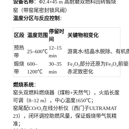
设备名称
：Φ2.4×45 m 高耐磨双燃料回转煅烧
窑（带窑尾密封锁风阀）
温度分区与反应控制
：
停留时
区段
温度范围
关键物相变化
间
预热
12–15
25–600℃
游离水/结晶水脱除、有机质
带
min
煅烧
600–
30–35
Fe₂O₃部分还原为Fe₃O₄前驱
带
1200℃
min
赤泥致密化
燃烧系统
：
窑头双燃料燃烧器（煤粉+天然气），火焰长度
可调（8–12 m），中心温度1650℃；
窑尾配CO/O₂在线分析仪（西门子ULTRAMAT
23），闭环调控助燃风量，保证煅烧带气氛精
准；