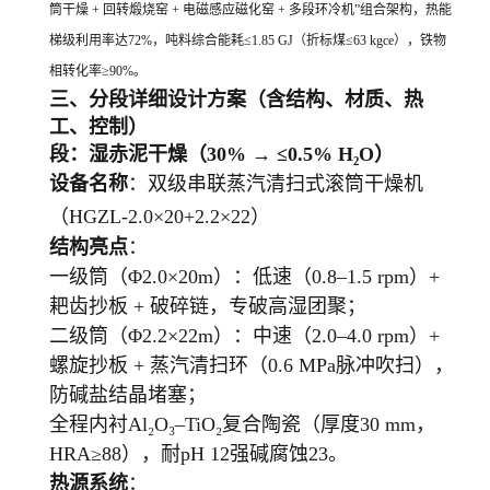
筒干燥 + 回转煅烧窑 + 电磁感应磁化窑 + 多段环冷机”组合架构，热能
梯级利用率达72%，吨料综合能耗≤1.85 GJ（折标煤≤63 kgce），铁物
相转化率≥90%
。
三、分段详细设计方案（含结构、材质、热
工、控制）
段：湿赤泥干燥（30% → ≤0.5% H₂O）
设备名称
：双级串联蒸汽清扫式滚筒干燥机
（HGZL-2.0×20+2.2×22）
结构亮点
：
一级筒（Φ2.0×20m）：低速（0.8–1.5 rpm）+
耙齿抄板 + 破碎链，专破高湿团聚；
二级筒（Φ2.2×22m）：中速（2.0–4.0 rpm）+
螺旋抄板 + 蒸汽清扫环（0.6 MPa脉冲吹扫），
防碱盐结晶堵塞；
全程内衬Al₂O₃–TiO₂复合陶瓷（厚度30 mm，
HRA≥88），耐pH 12强碱腐蚀23。
热源系统
：