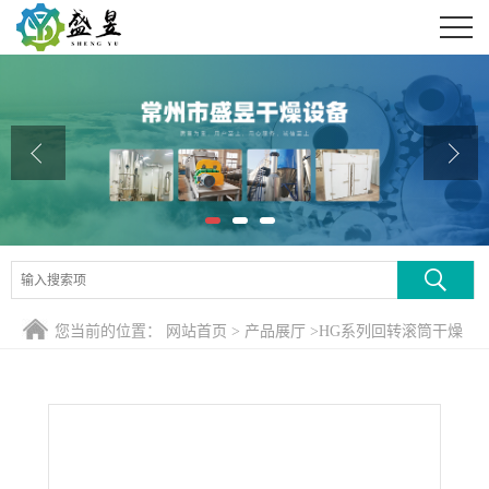
公司首页
公司介绍
公司动态
产品展厅
证书荣誉
联系方式
您当前的位置：
网站首页
>
产品展厅
>
HG系列回转滚筒干燥
在线留言
煅烧设备
>
赤泥煅烧窑 赤泥电磁感应磁化窑