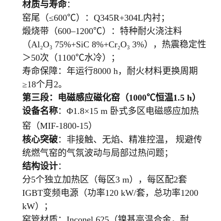
材质与寿命
：
窑尾（≤600℃）：Q345R+304L内衬；
煅烧带（600–1200℃）：特种耐火浇注料
（Al₂O₃ 75%+SiC 8%+Cr₂O₃ 3%），热震稳定性
＞50次（1100℃水冷）；
寿命保障：年运行8000 h，耐火材料更换周期
≥18个月2。
第三段：电磁感应磁化窑（1000℃恒温1.5 h）
设备名称
：Φ1.8×15 m 卧式多区电磁感应加热
窑（MIF-1800-15）
核心突破
：非接触、无焰、精准控温， 规避传
统燃气窑的气氛波动与局部过热问题；
结构设计
：
分5个独立加热区（每区3 m），每区配2套
IGBT变频电源（功率120 kW/套，总功率1200
kW）；
窑管材质：Inconel 625（镍基高温合金，耐