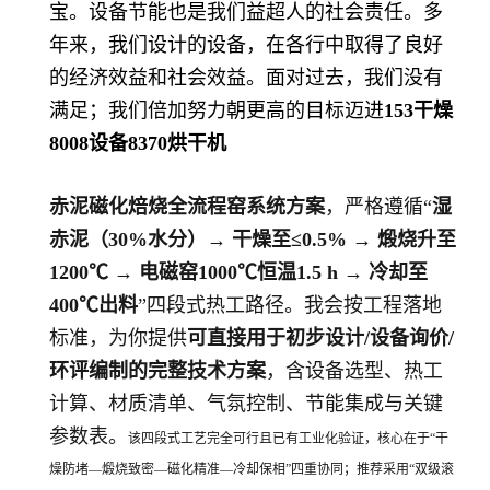
宝。设备节能也是我们益超人的社会责任。多
年来，我们设计的设备，在各行中取得了良好
的经济效益和社会效益。面对过去，我们没有
满足；我们倍加努力朝更高的目标迈进
153
干燥
8008
设备
8370
烘干机
赤泥磁化焙烧全流程窑系统方案
，严格遵循“
湿
赤泥（30%水分）→ 干燥至≤0.5% → 煅烧升至
1200℃ → 电磁窑1000℃恒温1.5 h → 冷却至
400℃出料
”四段式热工路径。我会按工程落地
标准，为你提供
可直接用于初步设计/设备询价/
环评编制的完整技术方案
，含设备选型、热工
计算、材质清单、气氛控制、节能集成与关键
参数表。
该四段式工艺完全可行且已有工业化验证，核心在于“干
燥防堵—煅烧致密—磁化精准—冷却保相”四重协同；推荐采用“双级滚