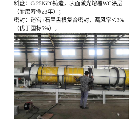
料盘：Cr25Ni20铸造，表面激光熔覆WC涂层
（耐磨寿命≥3年）；
密封：迷宫+石墨盘根复合密封，漏风率＜3%
（优于国标5%）。