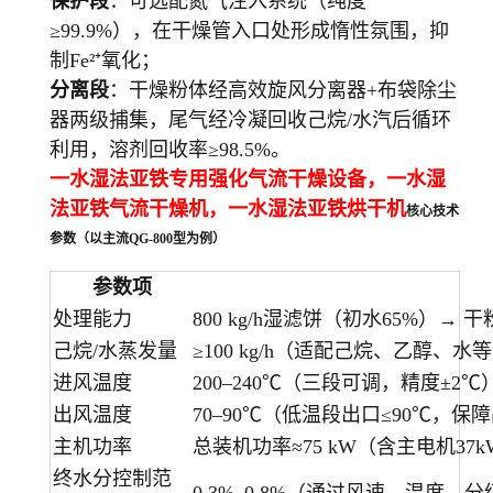
保护段
：可选配氮气注入系统（纯度
≥99.9%），在干燥管入口处形成惰性氛围，抑
制Fe²⁺氧化；
分离段
：干燥粉体经高效旋风分离器+布袋除尘
器两级捕集，尾气经冷凝回收己烷/水汽后循环
利用，溶剂回收率≥98.5%。
一水湿法亚铁专用强化气流干燥设备，一水湿
法亚铁气流干燥机，
一水湿法亚铁
烘干机
核心技术
参数（以主流QG-800型为例）
参数项
处理能力
800 kg/h湿滤饼（初水65%）→ 干粉约2
己烷/水蒸发量
≥100 kg/h（适配己烷、乙醇、水等
进风温度
200–240℃（三段可调，精度±2℃）(
出风温度
70–90℃（低温段出口≤90℃，保障
主机功率
总装机功率≈75 kW（含主电机37kW 
终水分控制范