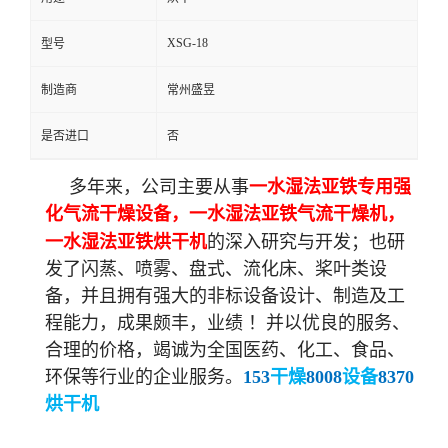
XSG-18
型号
制造商
常州盛昱
是否进口
否
多年来，公司主要从事
一水湿法亚铁专用强
化气流干燥设备，一水湿法亚铁气流干燥机，
一水湿法亚铁
烘干机
的深入研究与开发；也研
发了闪蒸、喷雾、盘式、流化床、桨叶类设
备，并且拥有强大的非标设备设计、制造及工
程能力，成果颇丰，业绩 ！
并以优良的服务、
合理的价格，竭诚为全国医药、化工、食品、
环保
等行业的企业服务。
153
干燥
8008
设备
8370
烘干机