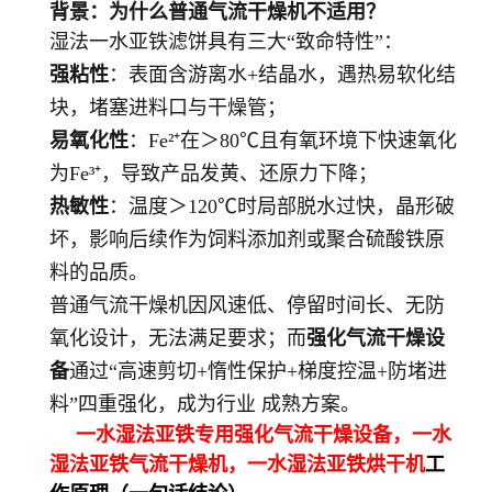
背景：为什么普通气流干燥机不适用？
湿法一水亚铁滤饼具有三大“致命特性”：
强粘性
：表面含游离水+结晶水，遇热易软化结
块，堵塞进料口与干燥管；
易氧化性
：Fe²⁺在＞80℃且有氧环境下快速氧化
为Fe³⁺，导致产品发黄、还原力下降；
热敏性
：温度＞120℃时局部脱水过快，晶形破
坏，影响后续作为饲料添加剂或聚合硫酸铁原
料的品质。
普通气流干燥机因风速低、停留时间长、无防
氧化设计，无法满足要求；而
强化气流干燥设
备
通过“高速剪切+惰性保护+梯度控温+防堵进
料”四重强化，成为行业 成熟方案。
一水湿法亚铁专用强化气流干燥设备，一水
湿法亚铁气流干燥机，
一水湿法亚铁
烘干机
工