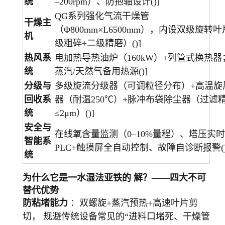
统
–200rpm）、防抱轴设计()]
QG系列强化气流干燥管
干燥主
（Φ800mm×L6500mm），内设双级旋转
机
级粗碎+二级精磨）()]
热风系
电加热导热油炉（160kW）+列管式换热器
统
蒸汽/天然气备用热源()]
分级与
多级旋流分级器（可调粒径分布）+高温旋
回收系
器（耐温250℃）+脉冲布袋除尘器（过滤
统
≤2μm）()]
安全与
在线氧含量监测（0–10%量程）、塔压实
智能系
PLC+触摸屏全自动控制、故障自诊断报警()
统
为什么它是一水湿法亚铁的 解？——四大不可
替代优势
防粘堵能力
：双螺旋+蒸汽预热+高速叶片剪
切， 规避传统设备常见的“进料口堵死、干燥管