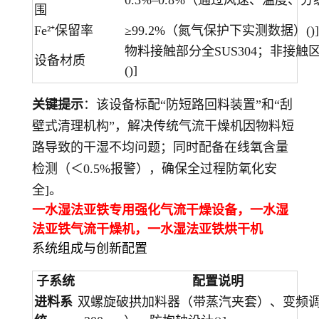
0.3%–0.8%（通过风速、温度、分
围
Fe²⁺保留率
≥99.2%（氮气保护下实测数据）()]
物料接触部分全SUS304；非接触区
设备材质
()]
关键提示
：该设备标配“防短路回料装置”和“刮
壁式清理机构”，解决传统气流干燥机因物料短
路导致的干湿不均问题；同时配备在线氧含量
检测（＜0.5%报警），确保全过程防氧化安
全]。
一水湿法亚铁专用强化气流干燥设备，一水湿
法亚铁气流干燥机，
一水湿法亚铁
烘干机
系统组成与创新配置
子系统
配置说明
进料系
双螺旋破拱加料器（带蒸汽夹套）、变频调