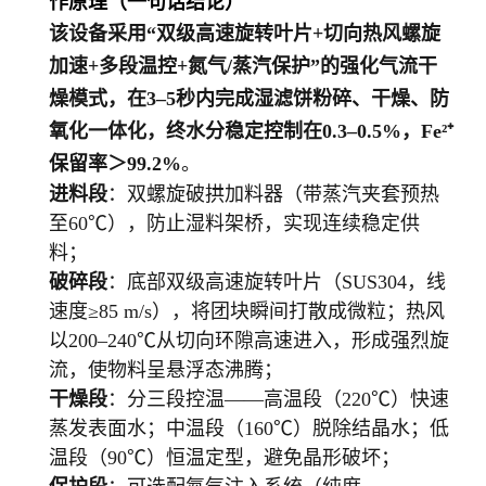
作原理（一句话结论）
该设备采用“双级高速旋转叶片+切向热风螺旋
加速+多段温控+氮气/蒸汽保护”的强化气流干
燥模式，在3–5秒内完成湿滤饼粉碎、干燥、防
氧化一体化，终水分稳定控制在0.3–0.5%，Fe²⁺
保留率＞99.2%
。
进料段
：双螺旋破拱加料器（带蒸汽夹套预热
至60℃），防止湿料架桥，实现连续稳定供
料；
破碎段
：底部双级高速旋转叶片（SUS304，线
速度≥85 m/s），将团块瞬间打散成微粒；热风
以200–240℃从切向环隙高速进入，形成强烈旋
流，使物料呈悬浮态沸腾；
干燥段
：分三段控温——高温段（220℃）快速
蒸发表面水；中温段（160℃）脱除结晶水；低
温段（90℃）恒温定型，避免晶形破坏；