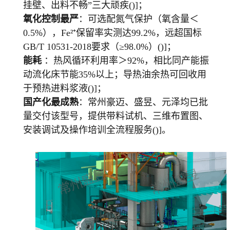
挂壁、出料不畅”三大顽疾()]；
氧化控制最严
：可选配氮气保护（氧含量＜
0.5%），Fe²⁺保留率实测达99.2%，远超国标
GB/T 10531-2018要求（≥98.0%）()]；
能耗
：热风循环利用率＞92%，相比同产能振
动流化床节能35%以上；导热油余热可回收用
于预热进料浆液()]；
国产化最成熟
：常州豪迈、盛昱、元泽均已批
量交付该型号，提供带料试机、三维布置图、
安装调试及操作培训全流程服务()]。