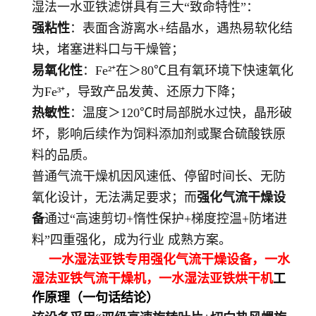
湿法一水亚铁滤饼具有三大“致命特性”：
强粘性
：表面含游离水+结晶水，遇热易软化结
块，堵塞进料口与干燥管；
易氧化性
：Fe²⁺在＞80℃且有氧环境下快速氧化
为Fe³⁺，导致产品发黄、还原力下降；
热敏性
：温度＞120℃时局部脱水过快，晶形破
坏，影响后续作为饲料添加剂或聚合硫酸铁原
料的品质。
普通气流干燥机因风速低、停留时间长、无防
氧化设计，无法满足要求；而
强化气流干燥设
备
通过“高速剪切+惰性保护+梯度控温+防堵进
料”四重强化，成为行业 成熟方案。
一水湿法亚铁专用强化气流干燥设备，一水
湿法亚铁气流干燥机，
一水湿法亚铁
烘干机
工
作原理（一句话结论）