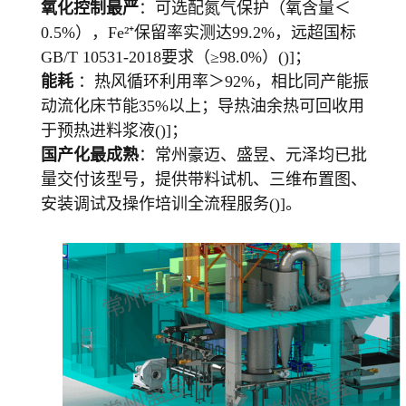
氧化控制最严
：可选配氮气保护（氧含量＜
0.5%），Fe²⁺保留率实测达99.2%，远超国标
GB/T 10531-2018要求（≥98.0%）()]；
能耗
：热风循环利用率＞92%，相比同产能振
动流化床节能35%以上；导热油余热可回收用
于预热进料浆液()]；
国产化最成熟
：常州豪迈、盛昱、元泽均已批
量交付该型号，提供带料试机、三维布置图、
安装调试及操作培训全流程服务()]。