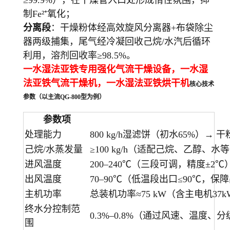
≥99.9%），在干燥管入口处形成惰性氛围，抑
制Fe²⁺氧化；
分离段
：干燥粉体经高效旋风分离器+布袋除尘
器两级捕集，尾气经冷凝回收己烷/水汽后循环
利用，溶剂回收率≥98.5%。
一水湿法亚铁专用强化气流干燥设备，一水湿
法亚铁气流干燥机，
一水湿法亚铁
烘干机
核心技术
参数（以主流QG-800型为例）
参数项
处理能力
800 kg/h湿滤饼（初水65%）→ 干粉约2
己烷/水蒸发量
≥100 kg/h（适配己烷、乙醇、水等
进风温度
200–240℃（三段可调，精度±2℃）(
出风温度
70–90℃（低温段出口≤90℃，保障
主机功率
总装机功率≈75 kW（含主电机37kW 
终水分控制范
0.3%–0.8%（通过风速、温度、分
围