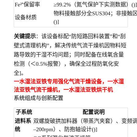
Fe²⁺保留率
≥99.2%（氮气保护下实测数据）()]
物料接触部分全SUS304；非接触区
设备材质
()]
关键提示
：该设备标配“防短路回料装置”和“刮
壁式清理机构”，解决传统气流干燥机因物料短
路导致的干湿不均问题；同时配备在线氧含量
检测（＜0.5%报警），确保全过程防氧化安
全]。
一水湿法亚铁专用强化气流干燥设备，一水湿
法亚铁气流干燥机，
一水湿法亚铁
烘干机
系统组成与创新配置
子系统
配置说明
进料系
双螺旋破拱加料器（带蒸汽夹套）、变频调
统
–200rpm）、防抱轴设计()]