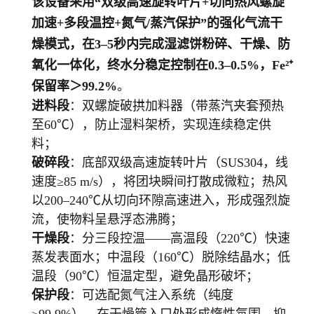
该设备采用“双级高速旋转叶片+切向热风螺旋
加速+多段温控+氮气/蒸汽保护”的强化气流干
燥模式，在3–5秒内完成湿滤饼粉碎、干燥、防
氧化一体化，终水分稳定控制在0.3–0.5%，Fe²⁺
保留率＞99.2%
。
进料段
：双螺旋破拱加料器（带蒸汽夹套预热
至60℃），防止湿料架桥，实现连续稳定供
料；
破碎段
：底部双级高速旋转叶片（SUS304，线
速度≥85 m/s），将团块瞬间打散成微粒；热风
以200–240℃从切向环隙高速进入，形成强烈旋
流，使物料呈悬浮态沸腾；
干燥段
：分三段控温——高温段（220℃）快速
蒸发表面水；中温段（160℃）脱除结晶水；低
温段（90℃）恒温定型，避免晶形破坏；
保护段
：可选配氮气注入系统（纯度