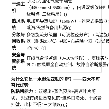
QG系列强化气流干燥管
干燥主
（Φ800mm×L6500mm），内设双级旋转
机
级粗碎+二级精磨）()]
热风系
电加热导热油炉（160kW）+列管式换热器
统
蒸汽/天然气备用热源()]
分级与
多级旋流分级器（可调粒径分布）+高温旋
回收系
器（耐温250℃）+脉冲布袋除尘器（过滤
统
≤2μm）()]
安全与
在线氧含量监测（0–10%量程）、塔压实
智能系
PLC+触摸屏全自动控制、故障自诊断报警()
统
为什么它是一水湿法亚铁的 解？——四大不可
替代优势
防粘堵能力
：双螺旋+蒸汽预热+高速叶片剪
切， 规避传统设备常见的“进料口堵死、干燥管
挂壁、出料不畅”三大顽疾()]；