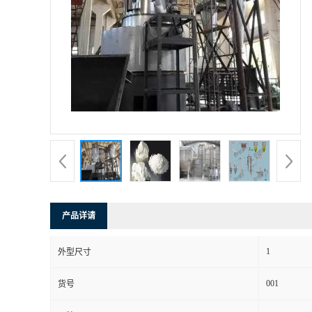
产品详请
1
外型尺寸
001
货号