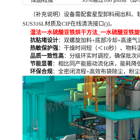
成品粒度
95%通过180 μm筛（即≤
（补充说明）设备需配套星型卸料阀出料、软
SUS316L材质及CIP在线清洗接口()]。
湿法一水硫酸亚铁烘干方法_一水硫酸亚铁
抗粘堵设计
：双螺旋加料+底部冷却+高速气
热敏保护强
：干燥时间短（＜10秒）、物料温升
品质一致性高
：分级环实时调控，确保批次间终
节能显著
：相比同产能振动流化床，能耗降低3
环保合规
：全密闭流程+高效布袋除尘，粉尘排放