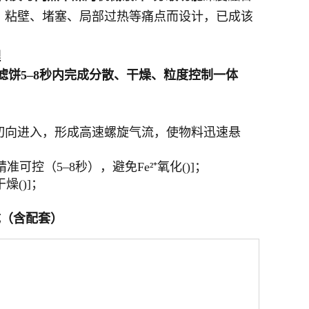
团、粘壁、堵塞、局部过热等痛点而设计，已成该
理
滤饼5–8秒内完成分散、干燥、粒度控制一体
环隙切向进入，形成高速螺旋气流，使物料迅速悬
（5–8秒），避免Fe²⁺氧化()]；
()]；
成（含配套）