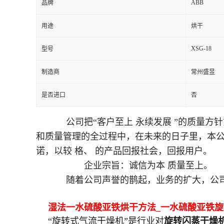
ABB
品牌
用途
烘干
XSG-18
型号
制造商
常州盛昱
是否进口
否
公司把“客户至上 永续发展 ”的质量方
和质量管理的全过程中，在未来的日子里，本
诺，以较 格、 的产品回报社会，回报用户。
企业宗旨：诚信为本 质量至上。
随着公司声誉的鹊起，业务的扩大，公司
湿法一水硫酸亚铁烘干方法_一水硫酸亚铁
“旋转式气流干燥机”是行业对
旋转闪蒸干燥机