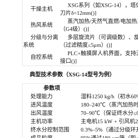
XSG系列（如XSG-14），
干燥主机
刀片δ=12mm()]
蒸汽加热/天然气直燃/电加
热风系统
（G4级）()]
分级与分离
多层旋流片（可调级数）、旋
系统
（过滤精度≤5μm）()]
PLC+触摸屏人机界面，支持
自控系统
接口()]
典型技术参数（XSG-14型号为例）
参数项
处理能力
湿料1250 kg/h（初水60
进风温度
180–240℃（蒸汽加热时
出风温度
70–90℃（保证终水分≤
主机功率
主电机15 kW + 引风机
终水分控制范围
0.3%–5%（通过分级