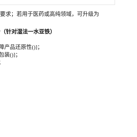
生要求；若用于医药或高纯领域，可升级为
势（针对湿法一水亚铁）
障产品还原性()]；
装()]；
；
。