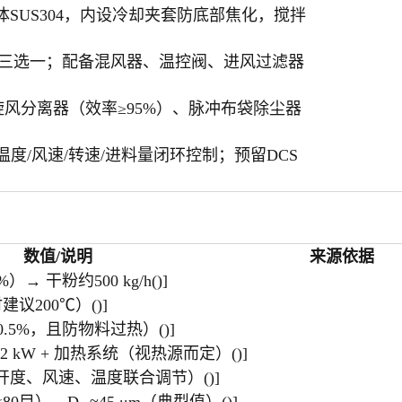
塔体SUS304，内设冷却夹套防底部焦化，搅拌
热三选一；配备混风器、温控阀、进风过滤器
风分离器（效率≥95%）、脉冲布袋除尘器
温度/风速/转速/进料量闭环控制；预留DCS
数值/说明
来源依据
%）→ 干粉约500 kg/h()]
建议200℃）()]
0.5%，且防物料过热）()]
22 kW + 加热系统（视热源而定）()]
环开度、风速、温度联合调节）()]