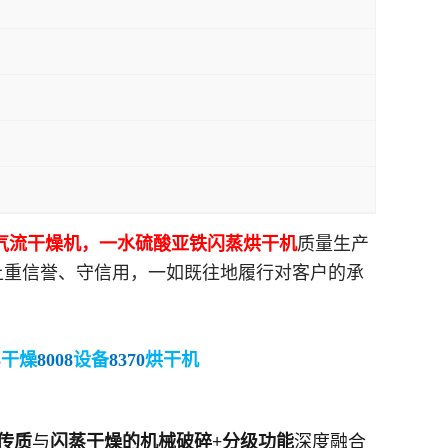
气流干燥机，一水硫酸亚铁闪蒸烘干机
质量生产
上重信誉、守信用，一如既往地履行对客户的承
3
干燥
8008
设备
8370
烘干机
传质
与
闪蒸干燥的机械破碎+分级功能
深度融合