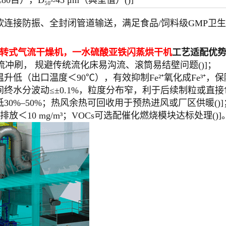
80目），D₅₀≈45 μm（典型值）()]
连接防振、全封闭管道输送，满足食品/饲料级GMP卫
旋转式气流干燥机，一水硫酸亚铁闪蒸烘干机
工艺适配优
流冲刷， 规避传统流化床易沟流、滚筒易结壁问题()]；
低（出口温度＜90℃），有效抑制Fe²⁺氧化成Fe³⁺，保
水分波动≤±0.1%，粒度分布窄，利于后续制粒或直接包
0%–50%；热风余热可回收用于预热进风或厂区供暖()]
＜10 mg/m³；VOCs可选配催化燃烧模块达标处理()]