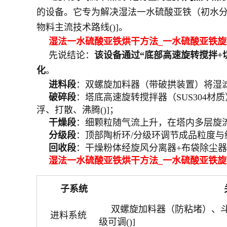
的设备。它专为解决湿法一水硫酸亚铁（初水分
物料主流技术路线()]。
湿法一水硫酸亚铁烘干方法_一水硫酸亚铁
先说结论：
该设备通过“底部高速旋转搅拌+
化
。
进料段
：双螺旋加料器（带破拱装置）将湿滤
破碎段
：塔底高速旋转搅拌器（SUS304材
浮、打散、沸腾()]；
干燥段
：细颗粒随气流上升，在塔内多层旋流片
分级段
：顶部陶析环/分级环调节成品粒度与终
回收段
：干燥粉体经旋风分离器+布袋除尘器
湿法一水硫酸亚铁烘干方法_一水硫酸亚铁
子系统
双螺旋加料器（防粘堵）、斗提机
进料系统
级可调()]