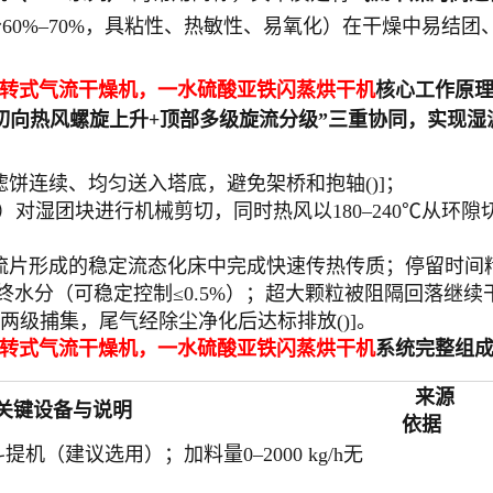
60%–70%，具粘性、热敏性、易氧化）在干燥中易结
旋转式气流干燥机，一水硫酸亚铁闪蒸烘干机
核心工作原
切向热风螺旋上升+顶部多级旋流分级”三重协同，实现湿
饼连续、均匀送入塔底，避免架桥和抱轴()]；
质）对湿团块进行机械剪切，同时热风以180–240℃从
形成的稳定流态化床中完成快速传热传质；停留时间精准可控
水分（可稳定控制≤0.5%）；超大颗粒被阻隔回落继续干燥
两级捕集，尾气经除尘净化后达标排放()]。
旋转式气流干燥机，一水硫酸亚铁闪蒸烘干机
系统完整组
来源
关键设备与说明
依据
（建议选用）；加料量0–2000 kg/h无