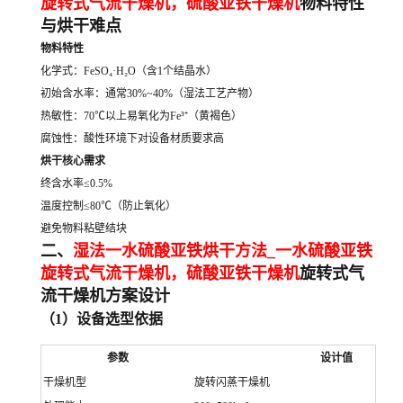
旋转式气流干燥机
，
硫酸亚铁干燥机
物料特性
与烘干难点
物料特性
化学式：FeSO₄·H₂O（含1个结晶水）
初始含水率：通常30%~40%（湿法工艺产物）
热敏性：70℃以上易氧化为Fe³⁺（黄褐色）
腐蚀性：酸性环境下对设备材质要求高
烘干核心需求
终含水率≤0.5%
温度控制≤80℃（防止氧化）
避免物料粘壁结块
二、
湿法一水硫酸亚铁烘干方法_一水硫酸亚铁
旋转式气流干燥机
，
硫酸亚铁干燥机
旋转式气
流干燥机方案设计
（1）设备选型依据
参数
设计值
干燥机型
旋转闪蒸干燥机