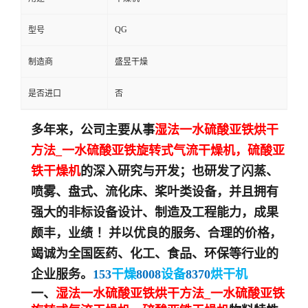
QG
型号
制造商
盛昱干燥
是否进口
否
多年来，公司主要从事
湿法一水硫酸亚铁烘干
方法_
一水硫酸亚铁
旋转式气流干燥机
，
硫酸亚
铁
干燥机
的深入研究与开发；也研发了闪蒸、
喷雾、盘式、流化床、桨叶类设备，并且拥有
强大的非标设备设计、制造及工程能力，成果
颇丰，业绩 ！
并以优良的服务、合理的价格，
竭诚为全国医药、化工、食品、
环保
等行业的
企业服务。
153
干燥
8008
设备
8370
烘干机
一、
湿法一水硫酸亚铁烘干方法_一水硫酸亚铁