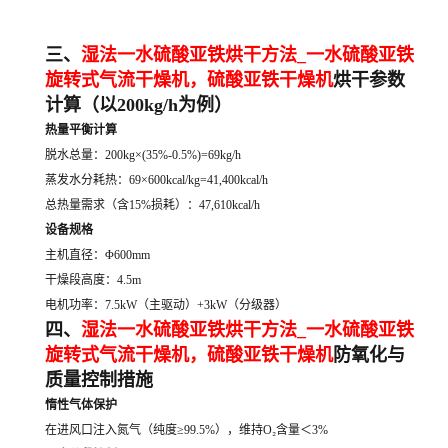
三、
湿法一水硫酸亚铁烘干方法_一水硫酸亚铁
旋转式气流干燥机
，
硫酸亚铁干燥机
烘干参数
计算（以200kg/h为例）
热量平衡计算
脱水总量：200kg×(35%-0.5%)=69kg/h
蒸发水分耗热：69×600kcal/kg=41,400kcal/h
总热量需求（含15%损耗）：47,610kcal/h
设备规格
主机直径：Φ600mm
干燥段高度：4.5m
电机功率：7.5kW（主驱动）+3kW（分级器）
四、
湿法一水硫酸亚铁烘干方法_一水硫酸亚铁
旋转式气流干燥机
，
硫酸亚铁干燥机
防氧化与
质量控制措施
惰性气体保护
在进风口注入氮气（纯度≥99.5%），维持O₂含量＜3%