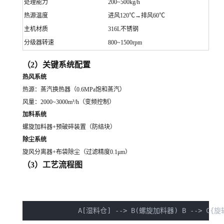
处理能力
200~500kg/h
热源温度
进风120℃→排风60℃
主机材质
316L不锈钢
分级器转速
800~1500rpm
（2）关键系统配置
热风系统
热源：蒸汽换热器（0.6MPa饱和蒸汽）
风量：2000~3000m³/h（变频控制）
加料系统
螺旋加料器+预破碎装置（防结块）
除尘系统
旋风分离器+布袋除尘（过滤精度0.1μm）
（3）工艺流程图
A[湿料仓] --> B(螺旋加料器) 
B --> C{