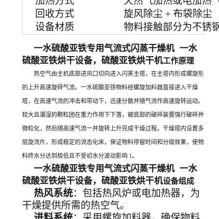
加热方式
天然气加热或电加热
回收方式
旋风除尘 + 布袋除尘
设备材质
物料接触部分为不锈钢S
一水硫酸亚铁专用气流式闪蒸干燥机 一水
硫酸亚铁烘干设备，硫酸亚铁烘干机
工作原理
热空气由主机底部进风口切向进入闪蒸主塔，在主塔内形成螺旋形
的上升高速旋转气流。一水硫酸亚铁物料经螺旋加料器直接进入干燥
塔，在高速气流的冲击和带动下，迅速分散并随气流作高速旋转运动。
较大且潮湿的颗粒团在重力作用下下落，被底部的破碎装置强行破碎并
微粒化，然后随高速气流一并旋转上升完成干燥过程。干燥塔内设置多
层旋流片，形成稳定的流态化床，保证物料停留时间和分级效果，使物
料终水分达到极低且不受初水分波动影响 1。
一水硫酸亚铁专用气流式闪蒸干燥机 一水
硫酸亚铁烘干设备，硫酸亚铁烘干机
设备组成
热风系统
：包括热风炉或电加热器，为
干燥提供所需的热空气。
进料系统
：采用螺旋加料器，确保物料