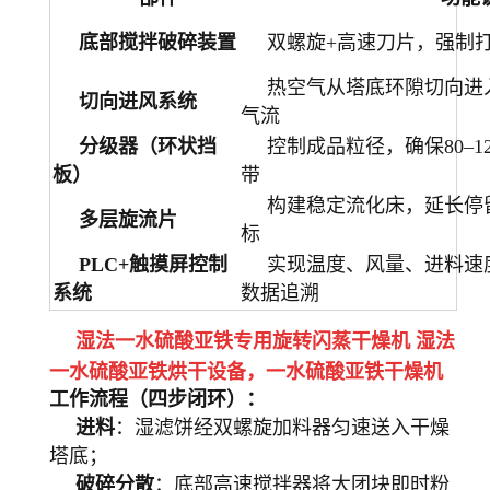
底部搅拌破碎装置
双螺旋+高速刀片，强制
热空气从塔底环隙切向进
切向进风系统
气流
分级器（环状挡
控制成品粒径，确保80–
板）
带
构建稳定流化床，延长停
多层旋流片
标
PLC+触摸屏控制
实现温度、风量、进料速
系统
数据追溯
湿法一水硫酸亚铁专用旋转闪蒸干燥机 湿法
一水硫酸亚铁烘干设备
，
一水硫酸亚铁
干燥机
工作流程（四步闭环）：
进料
：湿滤饼经双螺旋加料器匀速送入干燥
塔底；
破碎分散
：底部高速搅拌器将大团块即时粉