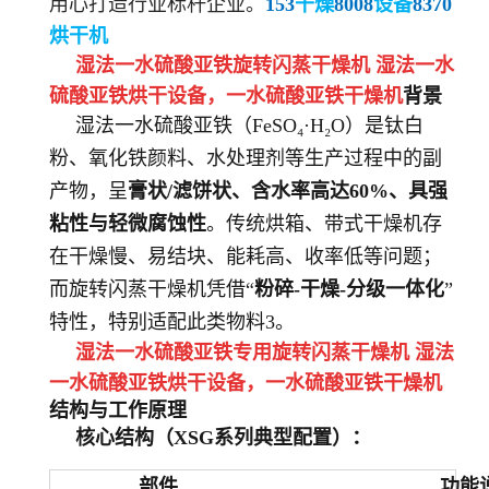
用心打造行业标杆企业。
153
干燥
8008
设备
8370
烘干机
湿法一水硫酸亚铁旋转闪蒸干燥机 湿法一水
硫酸亚铁烘干设备
，
一水硫酸亚铁
干燥机
背景
湿法一水硫酸亚铁（FeSO₄·H₂O）是钛白
粉、氧化铁颜料、水处理剂等生产过程中的副
产物，呈
膏状/滤饼状、含水率高达60%、具强
粘性与轻微腐蚀性
。传统烘箱、带式干燥机存
在干燥慢、易结块、能耗高、收率低等问题；
而旋转闪蒸干燥机凭借“
粉碎-干燥-分级一体化
”
特性，特别适配此类物料3。
湿法一水硫酸亚铁专用旋转闪蒸干燥机 湿法
一水硫酸亚铁烘干设备
，
一水硫酸亚铁
干燥机
结构与工作原理
核心结构（XSG系列典型配置）：
部件
功能