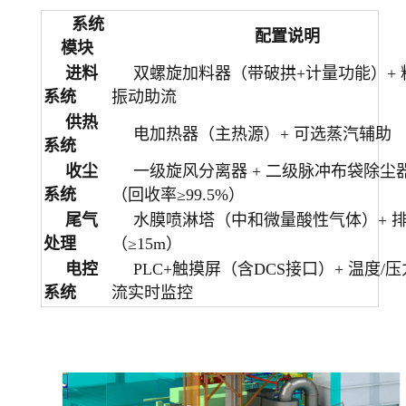
系统
配置说明
模块
进料
双螺旋加料器（带破拱+计量功能）+ 
系统
振动助流
供热
电加热器（主热源）+ 可选蒸汽辅助
系统
收尘
一级旋风分离器 + 二级脉冲布袋除尘
系统
（回收率≥99.5%）
尾气
水膜喷淋塔（中和微量酸性气体）+ 
处理
（≥15m）
电控
PLC+触摸屏（含DCS接口）+ 温度/压
系统
流实时监控