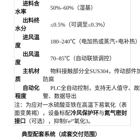
进料含
50%–60%（湿基）
水率
出料终
≤0.5%（可调至≤0.3%）
水分
进风温
180–240℃（电加热或蒸汽+电补热
度
出风温
70–85℃（自动联锁调控）
度
主机材
物料接触部分全SUS304，传动部件
质
防腐
自动化
PLC全自动控制，支持无人值守、
程度
警、数据导出
注：为应对一水硫酸亚铁在高温下易氧化（表
面变黄褐），设备标配
冷风保护环
与
氮气密封
接口
（可选），抑制Fe²⁺氧化3。
典型配套系统（成套交付范围）