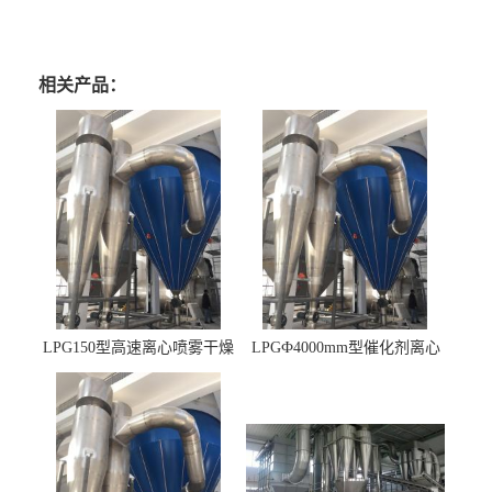
相关产品：
LPG150型高速离心喷雾干燥
LPGФ4000mm型催化剂离心
机 φ2.85m
喷雾干燥机,催化剂浆料喷雾
干燥塔