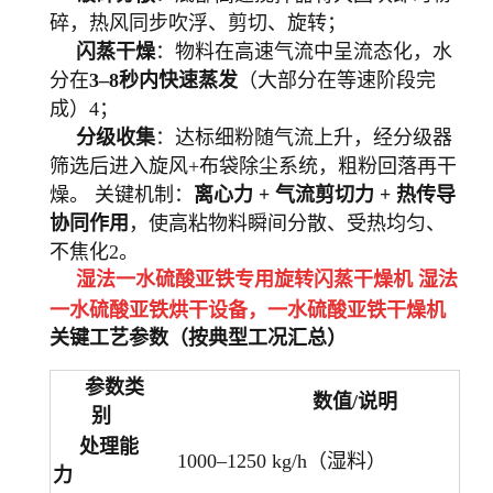
碎，热风同步吹浮、剪切、旋转；
闪蒸干燥
：物料在高速气流中呈流态化，水
分在
3–8秒内快速蒸发
（大部分在等速阶段完
成）4；
分级收集
：达标细粉随气流上升，经分级器
筛选后进入旋风+布袋除尘系统，粗粉回落再干
燥。
关键机制：
离心力 + 气流剪切力 + 热传导
协同作用
，使高粘物料瞬间分散、受热均匀、
不焦化2。
湿法一水硫酸亚铁专用旋转闪蒸干燥机 湿法
一水硫酸亚铁烘干设备
，
一水硫酸亚铁
干燥机
关键工艺参数（按典型工况汇总）
参数类
数值/说明
别
处理能
1000–1250 kg/h（湿料）
力