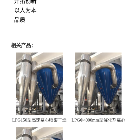
开拓创新
以人为本
品质
相关产品：
LPG150型高速离心喷雾干燥
LPGФ4000mm型催化剂离心
机 φ2.85m
喷雾干燥机,催化剂浆料喷雾
干燥塔