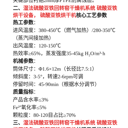
关键部位衬贴2mm厚PTFE防腐蚀层。
二、
湿法硫酸亚铁回转窑干燥机系统 硫酸亚铁
烘干设备，
硫酸亚铁烘干机
核心工艺参数
热工参数
：
进风温度：380-450℃（燃气加热）/280-350℃
（蒸汽间接加热）
出风温度：120-150℃
热效率≥65%，蒸发强度35-45kg H₂O/m³·h
机械参数
：
筒体尺寸：Φ1.6×12m（长径比7.5:1）
倾斜度：3-5°，转速2-6rpm可调
停留时间：45-90min（根据水分调节）
质量指标
：
产品含水率≤3%
Fe²⁺氧化率≤5%
颗粒度：80-120目占比≥70%
三、
湿法硫酸亚铁回转窑干燥机系统 硫酸亚铁