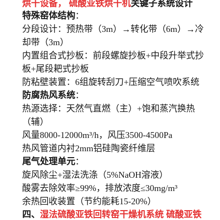
烘干设备，
硫酸亚铁烘干机
关键子系统设计
特殊窑体结构
：
分段设计：预热带（3m）→转化带（6m）→冷
却带（3m）
内置组合式抄板：前段螺旋抄板+中段升举式抄
板+尾段耙式抄板
防粘壁装置：6组旋转刮刀+压缩空气喷吹系统
防腐热风系统
：
热源选择：天然气直燃（主）+饱和蒸汽换热
（辅）
风量8000-12000m³/h，风压3500-4500Pa
热风管道内衬2mm铝硅陶瓷纤维层
尾气处理单元
：
旋风除尘+湿法洗涤（5%NaOH溶液）
酸雾去除效率≥99%，排放浓度≤30mg/m³
余热回收装置（节约能耗15-20%）
四、
湿法硫酸亚铁回转窑干燥机系统 硫酸亚铁