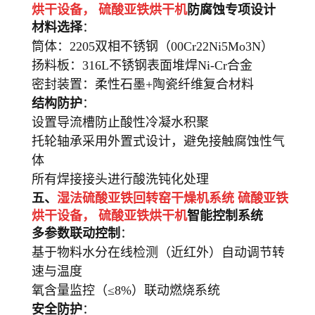
烘干设备，
硫酸亚铁烘干机
防腐蚀专项设计
材料选择
：
筒体：2205双相不锈钢（00Cr22Ni5Mo3N）
扬料板：316L不锈钢表面堆焊Ni-Cr合金
密封装置：柔性石墨+陶瓷纤维复合材料
结构防护
：
设置导流槽防止酸性冷凝水积聚
托轮轴承采用外置式设计，避免接触腐蚀性气
体
所有焊接接头进行酸洗钝化处理
五、
湿法硫酸亚铁回转窑干燥机系统 硫酸亚铁
烘干设备，
硫酸亚铁烘干机
智能控制系统
多参数联动控制
：
基于物料水分在线检测（近红外）自动调节转
速与温度
氧含量监控（≤8%）联动燃烧系统
安全防护
：