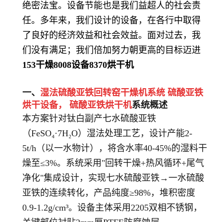
绝密法宝。设备节能也是我们益超人的社会责
任。多年来，我们设计的设备，在各行中取得
了良好的经济效益和社会效益。面对过去，我
们没有满足；我们倍加努力朝更高的目标迈进
153
干燥
8008
设备
8370
烘干机
一、
湿法硫酸亚铁回转窑干燥机系统 硫酸亚铁
烘干设备，
硫酸亚铁烘干机
系统概述
本方案针对钛白副产七水硫酸亚铁
（FeSO₄·7H₂O）湿法处理工艺，设计产能2-
5t/h（以一水物计），将含水率40-45%的湿料干
燥至≤3%。系统采用"回转干燥+热风循环+尾气
净化"集成设计，实现七水硫酸亚铁→一水硫酸
亚铁的连续转化，产品纯度≥98%，堆积密度
0.9-1.2g/cm³。设备主体采用2205双相不锈钢，