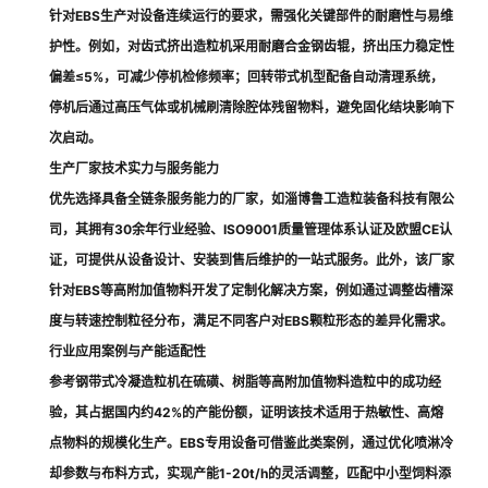
针对EBS生产对设备连续运行的要求，需强化关键部件的耐磨性与易维
护性。例如，对齿式挤出造粒机采用耐磨合金钢齿辊，挤出压力稳定性
偏差≤5%，可减少停机检修频率；回转带式机型配备自动清理系统，
停机后通过高压气体或机械刷清除腔体残留物料，避免固化结块影响下
次启动。
生产厂家技术实力与服务能力
优先选择具备全链条服务能力的厂家，如淄博鲁工造粒装备科技有限公
司，其拥有30余年行业经验、ISO9001质量管理体系认证及欧盟CE认
证，可提供从设备设计、安装到售后维护的一站式服务。此外，该厂家
针对EBS等高附加值物料开发了定制化解决方案，例如通过调整齿槽深
度与转速控制粒径分布，满足不同客户对EBS颗粒形态的差异化需求。
行业应用案例与产能适配性
参考钢带式冷凝造粒机在硫磺、树脂等高附加值物料造粒中的成功经
验，其占据国内约42%的产能份额，证明该技术适用于热敏性、高熔
点物料的规模化生产。EBS专用设备可借鉴此类案例，通过优化喷淋冷
却参数与布料方式，实现产能1-20t/h的灵活调整，匹配中小型饲料添