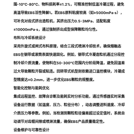
围-10℃-80℃、物料损耗率≤1.2%，可精准控制低温冷凝过程，避免
高温导致EBS活性降解1。若EBS原料粘度较高（如≥5000mPa·s），
可补充对齿式挤出造粒机，其挤出压力0.5-3MPa、适配粘度
≤10000mPa·s，通过强制挤出成型保障颗粒均匀性。
布料与冷却系统设计
采用外旋式或闸式布料原理，结合三段式喷淋冷却技术，确保熔融态
EBS在钢带或滚筒表面快速固化。例如，钢带式冷凝造粒机通过分段控
制冷却介质流量，使物料在50-300℃范围内分阶段降温，避免因温差
过大导致颗粒开裂或粘连。回转带式机型则依赖进口温控模块，冷凝成
型精度达±0.2mm，进一步优化EBS颗粒的规整度。
智能化控制与能耗优化
集成远程监控、故障自诊断及能耗实时分析功能，通过传感器实时采集
设备运行数据（如温度、压力、粒径分布），动态调整进料速度、冷却
介质压力等参数。例如，当检测到颗粒粒径偏差超过设定值时，系统自
动调节对齿辊间隙或喷淋流量，确保EBS产品质量稳定性。
设备维护与可靠性设计