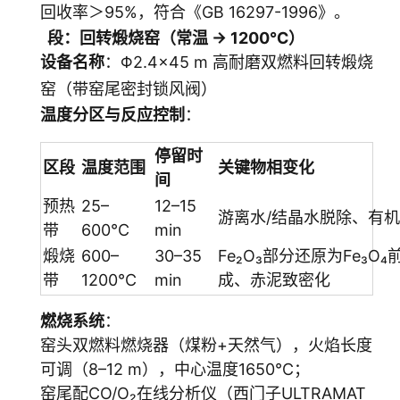
回收率＞95%，符合《GB 16297-1996》。
段：回转煅烧窑（常温 → 1200℃）
设备名称
：Φ2.4×45 m 高耐磨双燃料回转煅烧
窑（带窑尾密封锁风阀）
温度分区与反应控制
：
停留时
区段
温度范围
关键物相变化
间
预热
25–
12–15
游离水/结晶水脱除、有机
带
600℃
min
煅烧
600–
30–35
Fe₂O₃部分还原为Fe₃O₄
带
1200℃
min
成、赤泥致密化
燃烧系统
：
窑头双燃料燃烧器（煤粉+天然气），火焰长度
可调（8–12 m），中心温度1650℃；
窑尾配CO/O₂在线分析仪（西门子ULTRAMAT