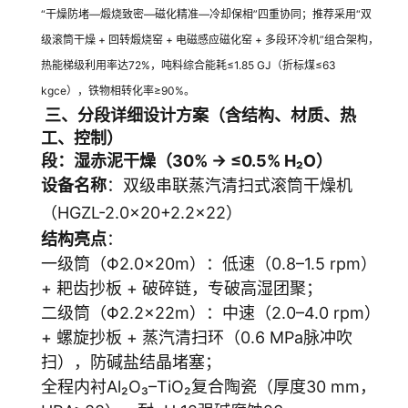
“干燥防堵—煅烧致密—磁化精准—冷却保相”四重协同；推荐采用“双
级滚筒干燥 + 回转煅烧窑 + 电磁感应磁化窑 + 多段环冷机”组合架构，
热能梯级利用率达72%，吨料综合能耗≤1.85 GJ（折标煤≤63
kgce），铁物相转化率≥90%
。
三、分段详细设计方案（含结构、材质、热
工、控制）
段：湿赤泥干燥（30% → ≤0.5% H₂O）
设备名称
：双级串联蒸汽清扫式滚筒干燥机
（HGZL-2.0×20+2.2×22）
结构亮点
：
一级筒（Φ2.0×20m）：低速（0.8–1.5 rpm）
+ 耙齿抄板 + 破碎链，专破高湿团聚；
二级筒（Φ2.2×22m）：中速（2.0–4.0 rpm）
+ 螺旋抄板 + 蒸汽清扫环（0.6 MPa脉冲吹
扫），防碱盐结晶堵塞；
全程内衬Al₂O₃–TiO₂复合陶瓷（厚度30 mm，