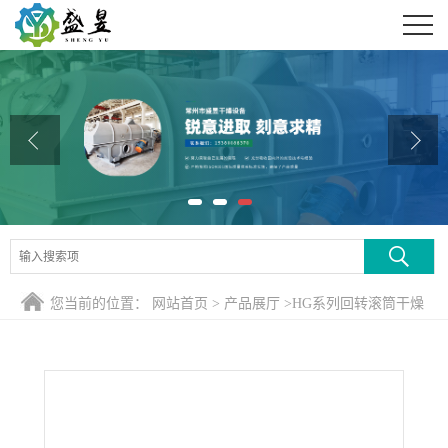
公司首页
公司介绍
公司动态
产品展厅
证书荣誉
联系方式
您当前的位置：
网站首页
>
产品展厅
>
HG系列回转滚筒干燥
在线留言
煅烧设备
>
赤泥磁化焙烧全流程窑系统 赤泥煅烧窑 赤泥电磁
感应磁化窑 方案