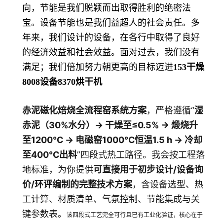
向，节能是我们脱颖而出取得胜利的绝密法
宝。设备节能也是我们益超人的社会责任。多
年来，我们设计的设备，在各行中取得了良好
的经济效益和社会效益。面对过去，我们没有
满足；我们倍加努力朝更高的目标迈进
153
干燥
8008
设备
8370
烘干机
赤泥磁化焙烧全流程窑系统方案
，严格遵循“
湿
赤泥（30%水分）→ 干燥至≤0.5% → 煅烧升
至1200℃ → 电磁窑1000℃恒温1.5 h → 冷却
至400℃出料
”四段式热工路径。我会按工程落
地标准，为你提供
可直接用于初步设计/设备询
价/环评编制的完整技术方案
，含设备选型、热
工计算、材质清单、气氛控制、节能集成与关
键参数表。
该四段式工艺完全可行且已有工业化验证，核心在于