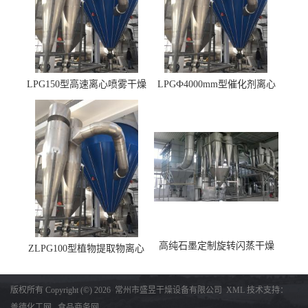
LPG150型高速离心喷雾干燥
LPGФ4000mm型催化剂离心
机 φ2.85m
喷雾干燥机,催化剂浆料喷雾
干燥塔
高纯石墨定制旋转闪蒸干燥
ZLPG100型植物提取物离心
机，高纯石墨烘干机
喷雾干燥设备 冷冻除湿降温
收料
版权所有 Copyright (©) 2026
常州市盛昱干燥设备有限公司
XML
技术支持：
盖德化工网
食品商务网