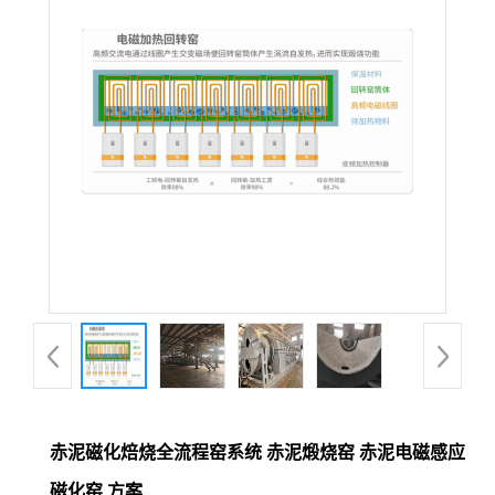
赤泥磁化焙烧全流程窑系统 赤泥煅烧窑 赤泥电磁感应
磁化窑 方案