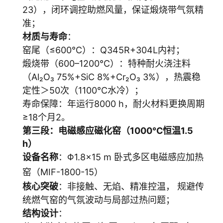
23），闭环调控助燃风量，保证煅烧带气氛精
准；
材质与寿命
：
窑尾（≤600℃）：Q345R+304L内衬；
煅烧带（600–1200℃）：特种耐火浇注料
（Al₂O₃ 75%+SiC 8%+Cr₂O₃ 3%），热震稳
定性＞50次（1100℃水冷）；
寿命保障：年运行8000 h，耐火材料更换周期
≥18个月2。
第三段：电磁感应磁化窑（1000℃恒温1.5
h）
设备名称
：Φ1.8×15 m 卧式多区电磁感应加热
窑（MIF-1800-15）
核心突破
：非接触、无焰、精准控温， 规避传
统燃气窑的气氛波动与局部过热问题；
结构设计
：