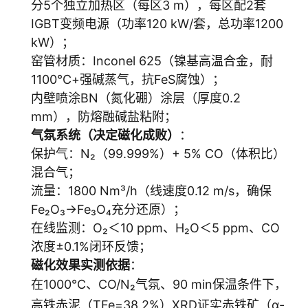
分5个独立加热区（每区3 m），每区配2套
IGBT变频电源（功率120 kW/套，总功率1200
kW）；
窑管材质：Inconel 625（镍基高温合金，耐
1100℃+强碱蒸气，抗FeS腐蚀）；
内壁喷涂BN（氮化硼）涂层（厚度0.2
mm），防熔融碱盐粘附；
气氛系统（决定磁化成败）
：
保护气：N₂（99.999%）+ 5% CO（体积比）
混合气；
流量：1800 Nm³/h（线速度0.12 m/s，确保
Fe₂O₃→Fe₃O₄充分还原）；
在线监测：O₂＜10 ppm、H₂O＜5 ppm、CO
浓度±0.1%闭环反馈；
磁化效果实测依据
：
在1000℃、CO/N₂气氛、90 min保温条件下，
高铁赤泥（TFe=38.2%）XRD证实赤铁矿（α-