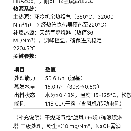
HRA≥88），耐pH 12强碱腐蚀23。
热源系统
：
主热源：环冷机余热烟气（380℃，32000
Nm³/h）→ 经热管换热器预热至220℃；
补燃热源：天然气燃烧器（热值36
MJ/Nm³），调峰控温，确保进风稳定
220±5℃；
关键参数
：
项目
数值
处理能力
50.6 t/h（湿基）
蒸发水量
15.0 t/h（30%→0.5%）
出料状态
水分≤0.48%，温度115–125℃，松散
能耗
1.15 GJ/t干料（含风机/传动电耗）
（补充说明）干燥尾气经“旋风+布袋+碱液喷淋
塔”三级处理，粉尘＜10 mg/Nm³，NaOH雾滴