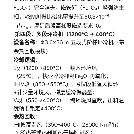
Fe₂O₃）完全消失，磁铁矿（Fe₃O₄）峰强达主
相，VSM测得比磁化率提升至96.3×10⁻⁶
m³/kg，满足后续高梯度磁选要求10。
第四段：多段环冷机（1200℃ → 400℃）
设备名称
：Φ3.6×36 m 五段式阶梯环冷机（带
余热回收模块）
冷却逻辑
：
I段（1200→850℃）：鼓入环境风
（25℃），快速淬冷抑制Fe₃O₄再氧化；
II–IV段（850→550℃）：引Ⅴ段低温风循环
+补少量环境风，梯度缓冷保晶型；
V段（550→400℃）：纯环境风直吹，出料温
度精准锁定≤400℃；
余热回收
：
I–II段高温风（350–400℃，28000 Nm³/h）
→ 经热管换热器加热干燥段进风；