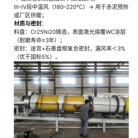
III–IV段中温风（180–220℃）→ 用于赤泥预热
或厂区供暖；
材质与密封
：
料盘：Cr25Ni20铸造，表面激光熔覆WC涂层
（耐磨寿命≥3年）；
密封：迷宫+石墨盘根复合密封，漏风率＜3%
（优于国标5%）。