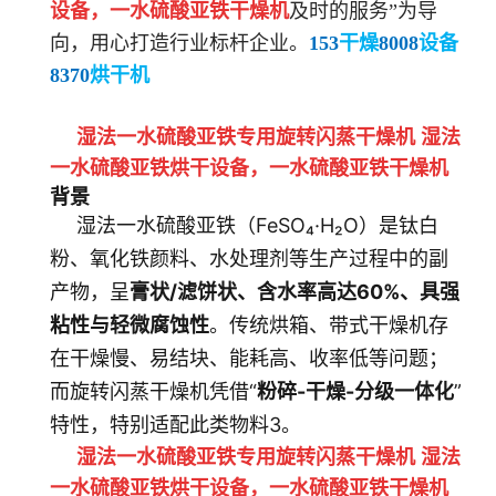
设备
，
一水硫酸亚铁
干燥机
及时的服务”为导
向，用心打造行业标杆企业。
153
干燥
8008
设备
8370
烘干机
湿法一水硫酸亚铁专用旋转闪蒸干燥机 湿法
一水硫酸亚铁烘干设备
，
一水硫酸亚铁
干燥机
背景
湿法一水硫酸亚铁（FeSO₄·H₂O）是钛白
粉、氧化铁颜料、水处理剂等生产过程中的副
产物，呈
膏状/滤饼状、含水率高达60%、具强
粘性与轻微腐蚀性
。传统烘箱、带式干燥机存
在干燥慢、易结块、能耗高、收率低等问题；
而旋转闪蒸干燥机凭借“
粉碎-干燥-分级一体化
”
特性，特别适配此类物料3。
湿法一水硫酸亚铁专用旋转闪蒸干燥机 湿法
一水硫酸亚铁烘干设备
，
一水硫酸亚铁
干燥机