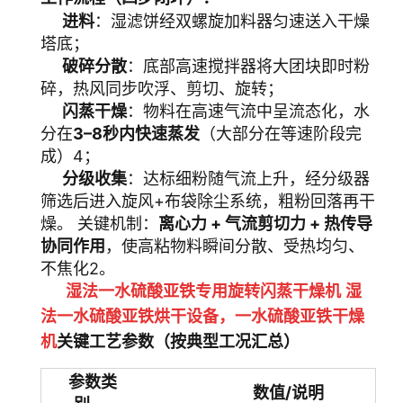
进料
：湿滤饼经双螺旋加料器匀速送入干燥
塔底；
破碎分散
：底部高速搅拌器将大团块即时粉
碎，热风同步吹浮、剪切、旋转；
闪蒸干燥
：物料在高速气流中呈流态化，水
分在
3–8秒内快速蒸发
（大部分在等速阶段完
成）4；
分级收集
：达标细粉随气流上升，经分级器
筛选后进入旋风+布袋除尘系统，粗粉回落再干
燥。
关键机制：
离心力 + 气流剪切力 + 热传导
协同作用
，使高粘物料瞬间分散、受热均匀、
不焦化2。
湿法一水硫酸亚铁专用旋转闪蒸干燥机 湿
法一水硫酸亚铁烘干设备
，
一水硫酸亚铁
干燥
关键工艺参数（按典型工况汇总）
机
参数类
数值/说明