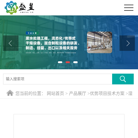
公司首页
公司介绍
公司动态
产品展厅
证书荣誉
联系方式
您当前的位置：
网站首页
>
产品展厅
>
优势项目技术方案
>
湿
在线留言
法一水硫酸亚铁专用旋转闪蒸干燥机 湿法一水硫酸亚铁烘干设
备