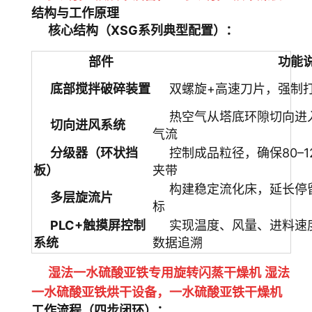
结构与工作原理
核心结构（XSG系列典型配置）：
部件
功能
底部搅拌破碎装置
双螺旋+高速刀片，强制
热空气从塔底环隙切向进
切向进风系统
气流
分级器（环状挡
控制成品粒径，确保80–
板）
夹带
构建稳定流化床，延长停
多层旋流片
标
PLC+触摸屏控制
实现温度、风量、进料速
系统
数据追溯
湿法一水硫酸亚铁专用旋转闪蒸干燥机 湿法
一水硫酸亚铁烘干设备
，
一水硫酸亚铁
干燥机
工作流程（四步闭环）：