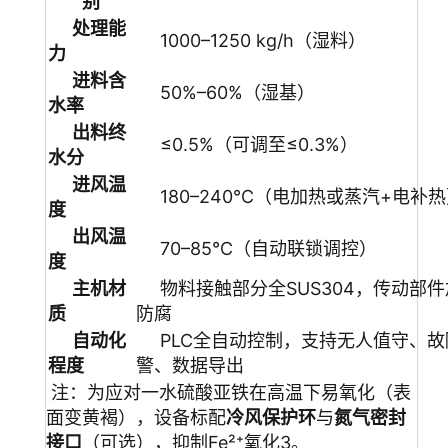
别
处理能
1000–1250 kg/h（湿料）
力
进料含
50%–60%（湿基）
水率
出料终
≤0.5%（可调至≤0.3%）
水分
进风温
180–240℃（电加热或蒸汽+电补
度
出风温
70–85℃（自动联锁调控）
度
主机材
物料接触部分全SUS304，传动部
质
防腐
自动化
PLC全自动控制，支持无人值守、故
程度
警、数据导出
注：为应对一水硫酸亚铁在高温下易氧化（表
面变黄褐），设备标配
冷风保护环
与
氮气密封
接口
（可选），抑制Fe²⁺氧化3。