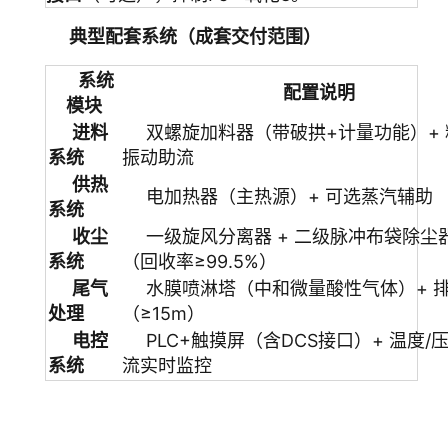
典型配套系统（成套交付范围）
系统
配置说明
模块
进料
双螺旋加料器（带破拱+计量功能）+ 
系统
振动助流
供热
电加热器（主热源）+ 可选蒸汽辅助
系统
收尘
一级旋风分离器 + 二级脉冲布袋除尘
系统
（回收率≥99.5%）
尾气
水膜喷淋塔（中和微量酸性气体）+ 
处理
（≥15m）
电控
PLC+触摸屏（含DCS接口）+ 温度/压
系统
流实时监控