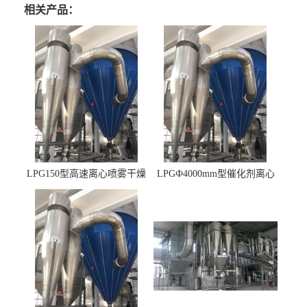
相关产品：
LPG150型高速离心喷雾干燥
LPGФ4000mm型催化剂离心
机 φ2.85m
喷雾干燥机,催化剂浆料喷雾
干燥塔