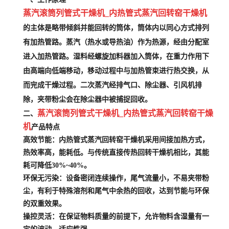
蒸汽滚筒列管式干燥机_内热管式蒸汽回转窑干燥机
的主体是略带倾斜并能回转的筒体，筒体内以同心方式排列
有加热管路。蒸汽（热水或导热油）作为热源，经由分配室
进入加热管路。湿料经螺旋加料器加入筒体，在重力作用下
由高端向低端移动，移动过程中与加热管束进行热交换，从
而完成干燥过程。二次蒸汽经排气口、除尘器、引风机排
除，夹带粉尘会在除尘器中被捕捉回收。
蒸汽滚筒列管式干燥机_内热管式蒸汽回转窑干燥
二、
机
产品特点
高效节能
：内热管式蒸汽回转窑干燥机采用间接加热方式，
热效率高，能耗低。与传统直接传热回转干燥机相比，其能
耗可降低30%~40%。
环保无污染
：设备密闭连续操作，尾气流量小，不易夹带粉
尘，有利于特殊溶剂和尾气中余热的回收，达到节能与环保
的双重效果。
操控灵活
：在保证物料质量的前提下，允许物料含湿量有一