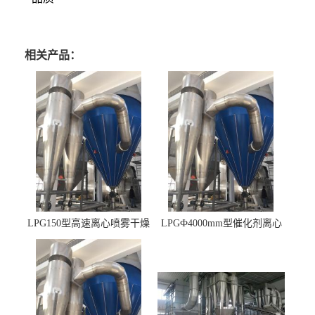
相关产品：
LPG150型高速离心喷雾干燥
LPGФ4000mm型催化剂离心
机 φ2.85m
喷雾干燥机,催化剂浆料喷雾
干燥塔