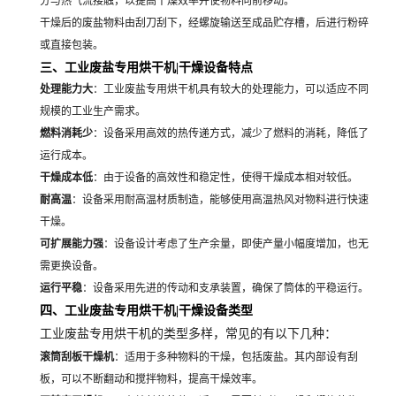
分与热气流接触，以提高干燥效率并使物料向前移动。
干燥后的废盐物料由刮刀刮下，经螺旋输送至成品贮存槽，后进行粉碎
或直接包装。
三、工业废盐专用烘干机|干燥设备特点
处理能力大
：工业废盐专用烘干机具有较大的处理能力，可以适应不同
规模的工业生产需求。
燃料消耗少
：设备采用高效的热传递方式，减少了燃料的消耗，降低了
运行成本。
干燥成本低
：由于设备的高效性和稳定性，使得干燥成本相对较低。
耐高温
：设备采用耐高温材质制造，能够使用高温热风对物料进行快速
干燥。
可扩展能力强
：设备设计考虑了生产余量，即使产量小幅度增加，也无
需更换设备。
运行平稳
：设备采用先进的传动和支承装置，确保了筒体的平稳运行。
四、工业废盐专用烘干机|干燥设备类型
工业废盐专用烘干机的类型多样，常见的有以下几种：
滚筒刮板干燥机
：适用于多种物料的干燥，包括废盐。其内部设有刮
板，可以不断翻动和搅拌物料，提高干燥效率。