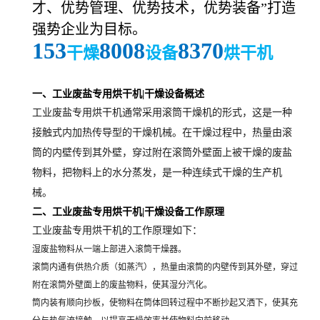
才、优势管理、优势技术，优势装备”打造
强势
企业为目标
。
153
8008
8370
干燥
设备
烘干机
一、工业废盐专用烘干机|干燥设备概述
工业废盐专用烘干机通常采用滚筒干燥机的形式，这是一种
接触式内加热传导型的干燥机械。在干燥过程中，热量由滚
筒的内壁传到其外壁，穿过附在滚筒外壁面上被干燥的废盐
物料，把物料上的水分蒸发，是一种连续式干燥的生产机
械。
二、工业废盐专用烘干机|干燥设备工作原理
工业废盐专用烘干机的工作原理如下：
湿废盐物料从一端上部进入滚筒干燥器。
滚筒内通有供热介质（如蒸汽），热量由滚筒的内壁传到其外壁，穿过
附在滚筒外壁面上的废盐物料，使其湿分汽化。
筒内装有顺向抄板，使物料在筒体回转过程中不断抄起又洒下，使其充