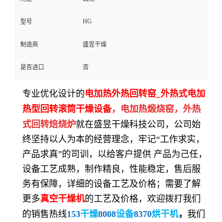
HG
型号
制造商
盛昱干燥
是否进口
否
专业优化
设计
的
电加热外热回转窑_外热式电加
热型回转滚筒干燥设备
，电加热煅烧窑，外热
式回转焙烧炉
就在
盛昱
干燥科技
公司，公司始
终坚持以人为本的经营
理念
，牢记“工作求实，
产品求真”的
司训
，以给客户提供 产品为己任，
设备
工艺成熟，制作精良，
性能稳定
，售后服
务有保障，
详细的设备工艺
及价格；需要
了解
更多
真空干燥机
的工艺及价格，
欢迎
拨打我们
的销售热线
153
干燥
8008
设备
8370
烘干机
，
我们