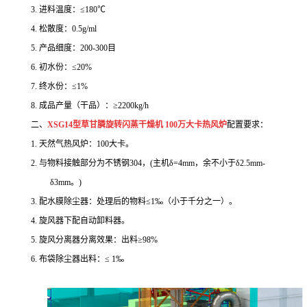
3.
进料温度：
≤
180
℃
4.
松散度：
0.5g/ml
5.
产品细度：
200-300
目
6.
初水份：
≤
20%
7.
终水份：
≤
1%
8.
成品产量（干品）：
≥
2200kg/h
二、
XSG14型草甘膦旋转闪蒸干燥机 100万大卡热风炉
配置要求：
1. 天然气
热风炉：
100
大卡。
2.
与物料接触部分为不锈钢
304
，
(
主机δ
=4mm
，余不小于δ
2.5mm-
δ
3mm
。
)
3.
配水膜除尘器：处理后的物料
≤
1
‰（小于千分之一）。
4. 旋风器下配自动卸料器。
5.
旋风分离器分离效果：出料
≥
98%
6.
布袋除尘器出料：
≤
1
‰