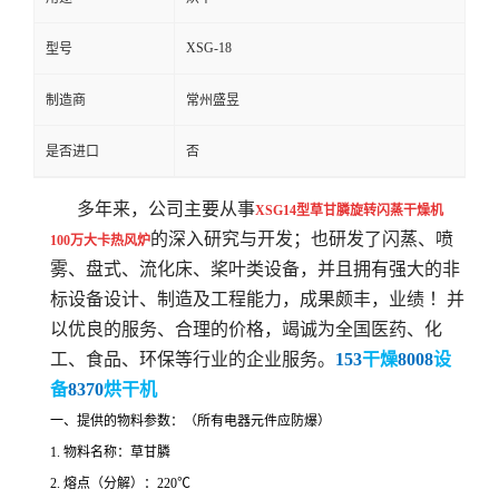
XSG-18
型号
制造商
常州盛昱
是否进口
否
多年来，公司主要从事
XSG14型草甘膦旋转闪蒸干燥机
的深入研究与开发；也研发了闪蒸、喷
100万大卡热风炉
雾、盘式、流化床、桨叶类设备，并且拥有强大的非
标设备设计、制造及工程能力，成果颇丰，业绩 ！
并
以优良的服务、合理的价格，竭诚为全国医药、化
工、食品、
环保
等行业的企业服务。
153
干燥
8008
设
备
8370
烘干机
一、提供的物料参数：（所有电器元件应防爆）
1.
物料名称：草甘膦
2.
熔点（分解）：
220
℃