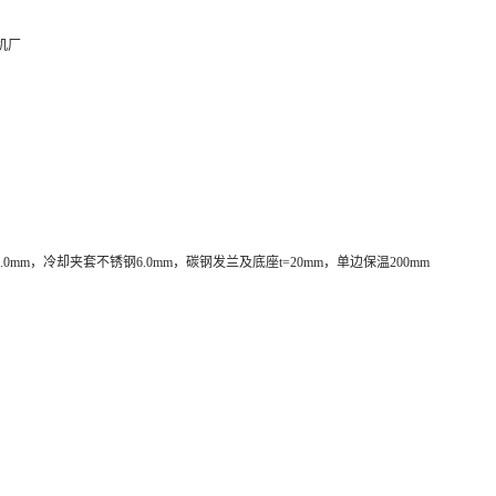
风机厂
3.0mm，冷却夹套不锈钢6.0mm，碳钢发兰及底座t=20mm，单边保温200mm