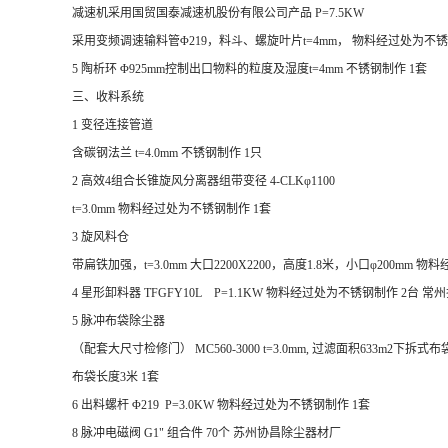
减速机采用国贸国泰减速机股份有限公司产品 P=7.5KW
采用变频调速输料管Φ219，料斗、螺旋叶片t=4mm， 物料经过处为不锈
5 陶析环 Φ925mm控制出口物料的粒度及湿度t=4mm 不锈钢制作 1套
三、收料系统
1 变径连接管道
含碳钢法兰 t=4.0mm 不锈钢制作 1只
2 高效4组合长锥旋风分离器组带变径 4-CLKφ1100
t=3.0mm 物料经过处为不锈钢制作 1套
3 旋风料仓
带扁铁加强，t=3.0mm 大口2200X2200，高度1.8米，小口φ200mm 
4 星形卸料器 TFGFY10L P=1.1KW 物料经过处为不锈钢制作 2台 
5 脉冲布袋除尘器
（配套大尺寸检修门） MC560-3000 t=3.0mm, 过滤面积633
布袋长度3米 1套
6 出料螺杆 Φ219 P=3.0KW 物料经过处为不锈钢制作 1套
8 脉冲电磁阀 G1" 组合件 70个 苏州协昌除尘器材厂