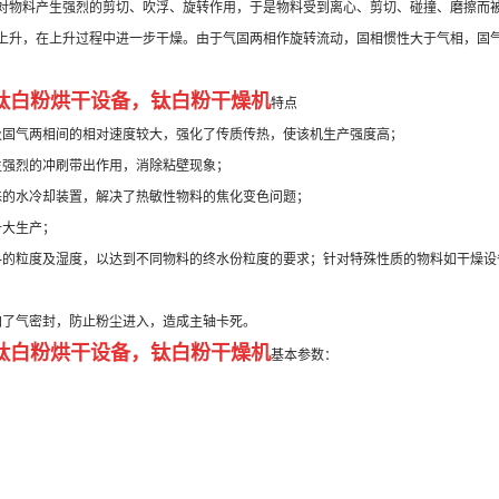
对物料产生强烈的剪切、吹浮、旋转作用，于是物料受到离心、剪切、碰撞、磨擦而
上升，在上升过程中进一步干燥。由于气固两相作旋转流动，固相惯性大于气相，固
钛白粉烘干设备，
钛白粉干燥机
特点
及固气两相间的相对速度较大，强化了传质传热，使该机生产强度高；
生强烈的冲刷带出作用，消除粘壁现象；
殊的水冷却装置，解决了热敏性物料的焦化变色问题；
备大生产；
料的粒度及湿度，以达到不同物料的终水份粒度的要求；针对特殊性质的物料如干燥设
加了气密封，防止粉尘进入，造成主轴卡死。
钛白粉烘干设备，
钛白粉干燥机
基本参数：