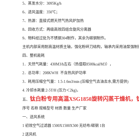
5、蒸发水分：3095Kg/h
6、进风温度：350℃；
7、热源：直接式燃天然气热风炉加热
8、回收方式：两级高效四组合旋风分离器
9、物料经过处为不锈钢304制作，其余为碳钢制作。
主机内部采用耐高温材质主轴，强化粉碎刀结构，轴承内采用油泵强制
四、整机能耗
1．天然气耗量：430M3/h左右（热值取8500kcal/M3），
2．总功率：208KW/H 不含热风炉功率
3．耗用压缩空气量：1.5-1.6m3/min (压缩空气去油去水,需方提供)
4. 冷却水耗量:2-5T/H (压力＜2kg)，
钛白粉专用高温
XSG1850
旋转闪蒸干燥机，
五、
序号 名称 规格型号 材质 数量 生产厂家
一、送风系统
1 初效空气过滤器 1500X1500X500 无纺布/碳钢 1台
2 送风机