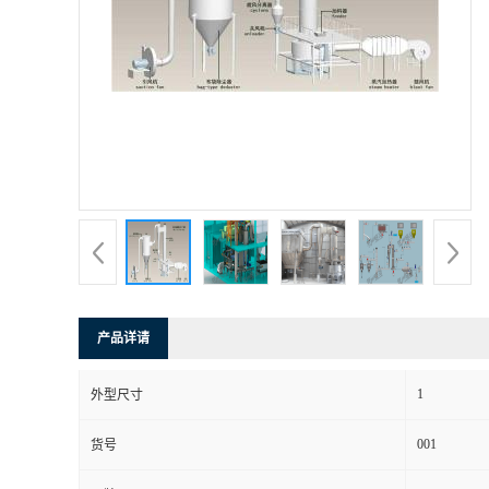
产品详请
1
外型尺寸
001
货号