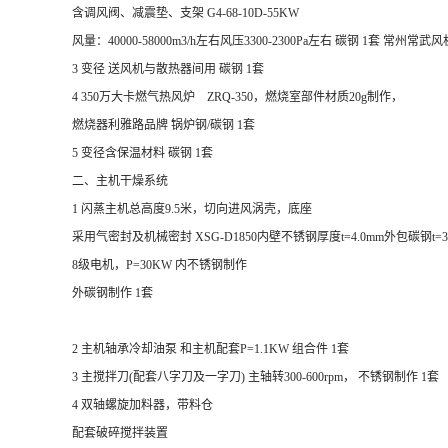
含调风阀、减震垫、支架 G4-68-10D-55KW
风量：40000-58000m3/h左右风压3300-2300Pa左右 碳钢 1套 常州常武
3 变径 送风机与散热器间用 碳钢 1套
4 350万大卡燃气热风炉 ZRQ-350，燃烧室部件材质20g制作，
燃烧器利雅路品牌 锅炉钢/碳钢 1套
5 变径含保温材料 碳钢 1套
二、主机干燥系统
1 闪蒸主机总高度9.5米，切向进风涡壳，底座
采用气密封及机械密封 XSG-D1850内壁不锈钢厚度t=4.0mm外包碳钢t=
8级电机，P=30KW 内不锈钢制作
外碳钢制作 1套
2 主机轴承冷却油泵 和主机配套P=1.1KW 组合件 1套
3 主搅拌刀(配套八字刀及一字刀) 主轴转300-600rpm， 不锈钢制作 1套
4 双轴螺旋加料器，带料仓
配套破碎搅拌装置