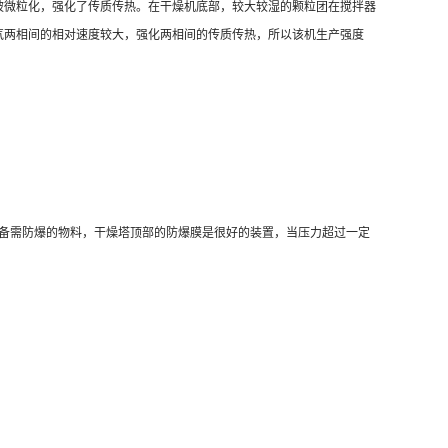
被微粒化，强化了传质传热。在干燥机底部，较大较湿的颗粒团在搅拌器
气两相间的相对速度较大，强化两相间的传质传热，所以该机生产强度
备需防爆的物料，干燥塔顶部的防爆膜是很好的装置，当压力超过一定