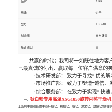
ABB
品牌
用途
烘干
XSG-18
型号
制造商
常州盛昱
是否进口
否
共赢的时代；我司将一如既往地为客
己最真诚的付出，赢取每一位客户满意的
·技术研发部： 致力于寻找“
优的解
·市场推广部： 致力于塑造“诚信、
·综合服务部： 在致力于实现“
快速
钛白粉专用高温
XSG1850
旋转闪蒸干燥机
一、
本系列干燥机适用于各种粉状、颗粒状、块状、泥浆状、滤饼状物料的