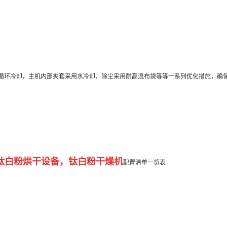
循环冷却，主机内部夹套采用水冷却，除尘采用耐高温布袋等等一系列优化措施，确
钛白粉烘干设备，
钛白粉干燥机
配置清单一览表