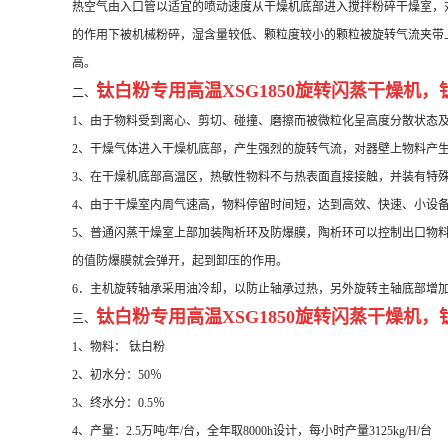
热空气由入口管以适宜的喷动速度从干燥机底部进入搅拌粉碎干燥室，
的作用下被机械粉碎，湿含量较低、颗粒度较小的颗粒被旋转气流夹带
高。
钛白粉专用高温
XSG1850
旋转闪蒸干燥机，
二、
1、由于物料受到离心、剪切、碰撞、磨擦而被微粒化呈高度分散状态
2、干燥气体进入干燥机底部，产生强烈的旋转气流，对器壁上物料产
3、在干燥机底部高温区，热敏性物料不与热表面直接接触，并装有特
4、由于干燥室内周气速高，物料停留时间短，达到高效、快速、小设
5、普通闪蒸干燥室上部加装陶析环及防爆膜，陶析环可以控制出口物
的值防爆膜就会弹开，起到卸压的作用。
6．主机旋转轴承采用油冷却，以防止轴承过热，另外旋转主轴底部增
钛白粉专用高温
XSG1850
旋转闪蒸干燥机，
三、
1、物料： 钛白粉
2、初水分：50％
3、终水分：0.5％
4、产量：2.5万吨/年/台，全年取8000h设计，每小时产量3125kg/H/台