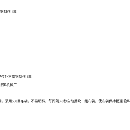
钢制作 1套
物料经过处不锈钢制作 1套
常州振国机械厂
m2下拆式布袋，采用500目布袋，不易粘料，每间隔3-8秒自动反吹一组布袋，使布袋保持畅通