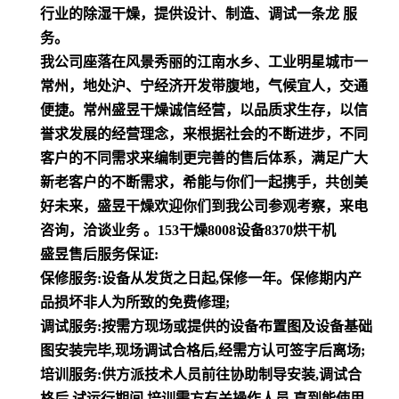
行业的除湿干燥，提供设计、制造、调试一条龙 服
务。
我公司座落在风景秀丽的江南水乡、工业明星城市一
常州，地处沪、宁经济开发带腹地，气候宜人，交通
便捷。常州盛昱干燥诚信经营，以品质求生存，以信
誉求发展的经营理念，来根据社会的不断进步，不同
客户的不同需求来编制更完善的售后体系，满足广大
新老客户的不断需求，希能与你们一起携手，共创美
好未来，盛昱干燥欢迎你们到我公司参观考察，来电
咨询，洽谈业务 。153干燥8008设备8370烘干机
盛昱售后服务保证:
保修服务:设备从发货之日起,保修一年。保修期内产
品损坏非人为所致的免费修理;
调试服务:按需方现场或提供的设备布置图及设备基础
图安装完毕,现场调试合格后,经需方认可签字后离场;
培训服务:供方派技术人员前往协助制导安装,调试合
格后,试运行期间,培训需方有关操作人员,直到能使用