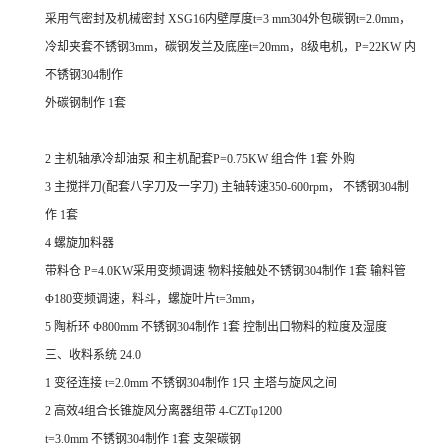
采用气密封及机械密封 XSG16内壁厚度t=3 mm304外包碳钢t=2.0mm，
冷却夹套不锈钢3mm，碳钢发兰及底座t=20mm，8级电机，P=22KW 内
不锈钢304制作
外碳钢制作 1套
2 主机轴承冷却油泵 和主机配套P=0.75KW 组合件 1套 外购
3 主搅拌刀(配套八字刀及一字刀) 主轴转速350-600rpm， 不锈钢304制
作 1套
4 螺旋加料器
带料仓 P=4.0KW采用变频调速 物料接触处不锈钢304制作 1套 输料管
Φ180变频调速，料斗，螺旋叶片t=3mm，
5 陶析环 Φ800mm 不锈钢304制作 1套 控制出口物料的粒度及湿度
三、收料系统 24.0
1 变径连接 t=2.0mm 不锈钢304制作 1只 主塔与旋风之间
2 高效4组合长锥旋风分离器组带 4-CZTφ1200
t=3.0mm 不锈钢304制作 1套 支架碳钢