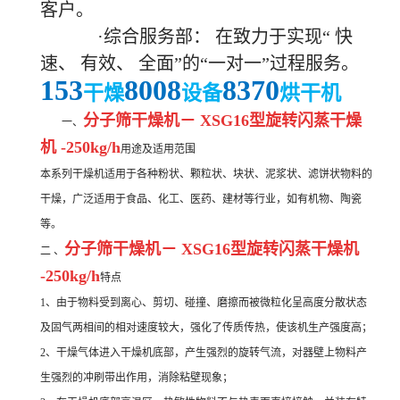
客户。
·综合服务部： 在致力于实现“
快
速、
有效、
全面”的“一对一”过程服务。
153
8008
8370
干燥
设备
烘干机
分子筛干燥机－ XSG16型旋转闪蒸干燥
一、
机 -250kg/h
用途及适用范围
本系列干燥机适用于各种粉状、颗粒状、块状、泥浆状、滤饼状物料的
干燥，广泛适用于食品、化工、医药、建材等行业，如有机物、陶瓷
等。
分子筛干燥机－ XSG16型旋转闪蒸干燥机
二 、
-250kg/h
特点
1、由于物料受到离心、剪切、碰撞、磨擦而被微粒化呈高度分散状态
及固气两相间的相对速度较大，强化了传质传热，使该机生产强度高；
2、干燥气体进入干燥机底部，产生强烈的旋转气流，对器壁上物料产
生强烈的冲刷带出作用，消除粘壁现象；