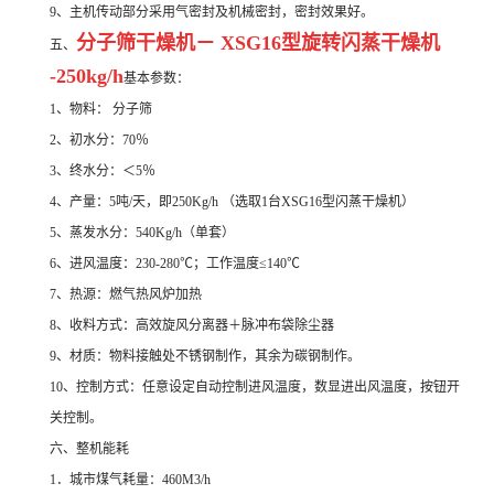
9、主机传动部分采用气密封及机械密封，密封效果好。
分子筛干燥机－ XSG16型旋转闪蒸干燥机
五、
-250kg/h
基本参数：
1、物料： 分子筛
2、初水分：70％
3、终水分：＜5％
4、产量：5吨/天，即250Kg/h （选取1台XSG16型闪蒸干燥机）
5、蒸发水分：540Kg/h（单套）
6、进风温度：230-280℃；工作温度≤140℃
7、热源：燃气热风炉加热
8、收料方式：高效旋风分离器＋脉冲布袋除尘器
9、材质：物料接触处不锈钢制作，其余为碳钢制作。
10、控制方式：任意设定自动控制进风温度，数显进出风温度，按钮开
关控制。
六、整机能耗
1．城市煤气耗量：460M3/h