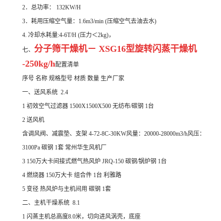
2．总功率： 132KW/H
3．耗用压缩空气量：1.6m3/min (压缩空气去油去水)
4. 冷却水耗量:4-6T/H (压力＜2kg)，
分子筛干燥机－ XSG16型旋转闪蒸干燥机
七、
-250kg/h
配置清单
序号 名称 规格型号 材质 数量 生产厂家
一、送风系统 2.4
1 初效空气过滤器 1500X1500X500 无纺布/碳钢 1台
2 送风机
含调风阀、减震垫、支架 4-72-8C-30KW风量：20000-28000m3/h风压：
3100Pa 碳钢 1套 常州华生风机厂
3 150万大卡间接式燃气热风炉 JRQ-150 碳钢/锅炉钢 1台
4 燃烧器 150万大卡 组合件 1台 利雅路
5 变径 热风炉与主机间用 碳钢 1套
二、主机干燥系统 8.1
1 闪蒸主机总高度8.0米，切向进风涡壳，底座