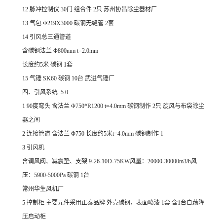
12 脉冲控制仪 30门 组合件 2只 苏州协昌除尘器材厂
13 气包 Φ219X3000 碳钢无缝管 2套
14 引风总三通管道
含碳钢法兰 Φ800mm t=2.0mm
长度约5米 碳钢 1套
15 气锤 SK60 碳钢 10台 武进气锤厂
四、引风系统 5.0
1 90度弯头 含法兰 Φ750*R1200 t=4.0mm 碳钢制作 2只 旋风与布袋除尘
器之间
2 连接管道 含法兰 Φ750 长度约5米t=4.0mm 碳钢制作 1
3 引风机
含调风阀、减震垫、支架 9-26-10D-75KW风量：20000-30000m3/h风
压：5900-5000Pa 碳钢 1台
常州华生风机厂
5
控制柜
主要元件采用正泰品牌
外壳碳钢，表面喷漆
1套
含1台自藕降
压启动柜