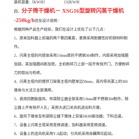
装机容量:（KW/H） 132KW/H
分子筛干燥机－ XSG16型旋转闪蒸干燥机
四、
-250kg/h
优化设计说明：
根据同种产品生产经验，我们在设计上优化了以下几点：
1、原来加料器上前端的两个聚四氟套，更换采用耐磨性好的铜材料制
作。
2、闪蒸主塔的内塔体采用3.0mm厚的不锈钢304制作，内部采用加强圈
加固，其加强圈间距加密。主机粉碎刀上部一段开有快开门，方便粉碎
刀的取出与检修。
4、闪蒸主塔内的搅拌刀架离主塔内壁单边50mm，其内导风罩上的304
锥体与大法兰全部满焊。
5、高效四胞胎旋风、布袋除尘器全部采用3.0mm厚不锈钢304制作，除
尘器上开有快开人孔；采用大进口关风机进出料方便。
6、旋风下锥体及布袋除尘器下锥体上安装SK60振动器；下料迅速。
7、设备上闪蒸主塔采用变频调速，加料器采用变频调速。
8、设备上的送风机采用Y-Δ起动；引风机采用自藕降压起动。