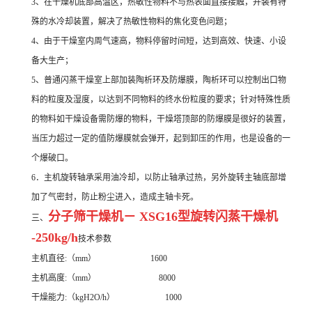
3、在干燥机底部高温区，热敏性物料不与热表面直接接触，并装有特
殊的水冷却装置，解决了热敏性物料的焦化变色问题；
4、由于干燥室内周气速高，物料停留时间短，达到高效、快速、小设
备大生产；
5、普通闪蒸干燥室上部加装陶析环及防爆膜，陶析环可以控制出口物
料的粒度及湿度，以达到不同物料的终水份粒度的要求；针对特殊性质
的物料如干燥设备需防爆的物料，干燥塔顶部的防爆膜是很好的装置，
当压力超过一定的值防爆膜就会弹开，起到卸压的作用，也是设备的一
个爆破口。
6．主机旋转轴承采用油冷却，以防止轴承过热，另外旋转主轴底部增
加了气密封，防止粉尘进入，造成主轴卡死。
分子筛干燥机－ XSG16型旋转闪蒸干燥机
三、
-250kg/h
技术参数
主机直径:（mm） 1600
主机高度:（mm） 8000
干燥能力:（kgH2O/h） 1000