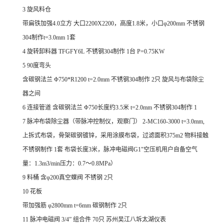
3 旋风料仓
带扁铁加强4.0立方 大口2200X2200，高度1.8米，小口φ200mm 不锈钢
304制作t=3.0mm 1套
4 旋转卸料器 TFGFY6L 不锈钢304制作 1台 P=0.75KW
5 90度弯头
含碳钢法兰 Φ750*R1200 t=2.0mm 不锈钢304制作 2只 旋风与布袋除尘
器之间
6 连接管道 含碳钢法兰 Φ750长度约3.5米 t=2.0mm 不锈钢304制作 1
7 脉冲布袋除尘器（带脉冲控制仪，观察门） 2-MC160-3000 t=3.0mm,
上拆式布袋，骨架碳钢镀锌，采用涂膜布袋，过滤面积375m2 物料接触
不锈钢制作 1套 布袋长度3米，脉冲电磁阀G1"空压机用户自备空气
量：1.3m3/min压力：0.7～0.8MPa）
9 料桶 含φ200真空蝶阀 不锈钢 2只
10 花板
带加强筋 φ2800mm t=6mm 碳钢制作 2只
11 脉冲电磁阀 3/4” 组合件 70只 苏州吴江八坼太湖仪表