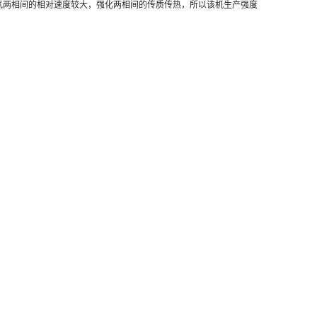
气两相间的相对速度较大，强化两相间的传质传热，所以该机生产强度