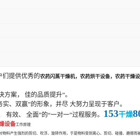
户们提供优秀的
农药闪蒸干燥机，
农药烘干设备，
农药干燥设
决方案，
佳的品质提升”。
务实、双赢”的形象，并尽
大努力呈现于客户。
153
8
干燥
、
有效、
全面”的“一对一”过程服务。
燥设备
工作原理
对物料产生强烈的剪切、吹浮、旋转作用，于是物料受到离心、剪切、碰撞、磨擦而