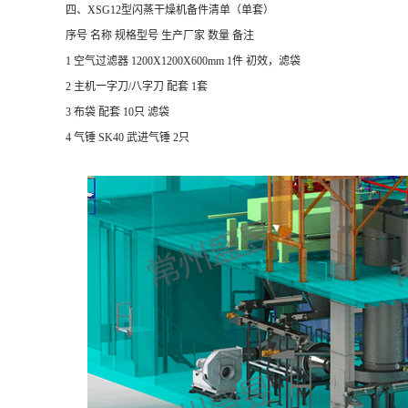
四、XSG12型闪蒸干燥机备件清单（单套）
序号 名称 规格型号 生产厂家 数量 备注
1 空气过滤器 1200X1200X600mm 1件 初效，滤袋
2 主机一字刀/八字刀 配套 1套
3 布袋 配套 10只 滤袋
4
气锤
SK40
武进气锤
2只