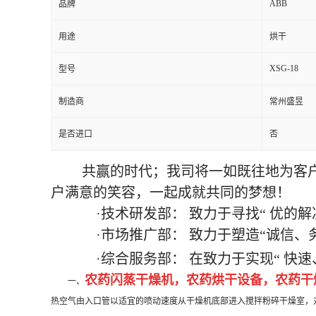
ABB
品牌
用途
烘干
XSG-18
型号
制造商
常州盛昱
是否进口
否
共赢的时代；我司将一如既往地为客
户满意的笑容，一起成就共同的梦想！
·技术研发部： 致力于寻找“
优的解
·市场推广部： 致力于塑造“诚信、
·综合服务部： 在致力于实现“
快速
农药闪蒸干燥机，
农药烘干设备，
农药干
一、
热空气由入口管以适宜的喷动速度从干燥机底部进入搅拌粉碎干燥室，