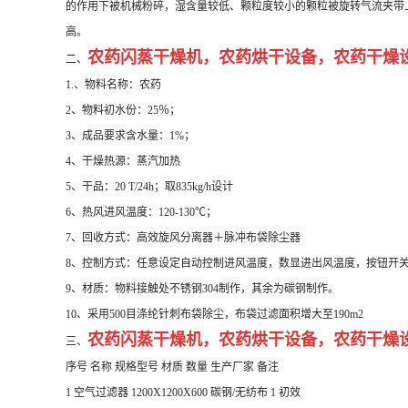
的作用下被机械粉碎，湿含量较低、颗粒度较小的颗粒被旋转气流夹带
高。
农药闪蒸干燥机，
农药烘干设备，
农药干燥
二、
1.、物料名称：农药
2、物料初水份：25％；
3、成品要求含水量：1%；
4、干燥热源：蒸汽加热
5、干品：20 T/24h；取835kg/h设计
6、热风进风温度：120-130℃；
7、回收方式：高效旋风分离器＋脉冲布袋除尘器
8、控制方式：任意设定自动控制进风温度，数显进出风温度，按钮开
9、材质：物料接触处不锈钢304制作，其余为碳钢制作。
10、采用500目涤纶针刺布袋除尘，布袋过滤面积增大至190m2
农药闪蒸干燥机，
农药烘干设备，
农药干燥
三、
序号 名称 规格型号 材质 数量 生产厂家 备注
1 空气过滤器 1200X1200X600 碳钢/无纺布 1 初效