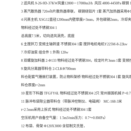
2 送风机 9-26-9D-37KW风量12800－17000m3/h 风压:4800-4450P
3 蒸汽散热器 720㎡8片散热器串联， 碳钢绕铝片 1套 蒸汽加热器采用Φ
4 闪蒸主机 XSG12直径1200mm内壁厚度t=3mm，外包碳钢2mm，冷
物料经过处不锈钢304 1
总高度7.5米，切向进风涡壳，底座
6 主搅拌刀 变频主轴转速 不锈钢304 1套 搅拌电机电机Y225M-8-22kw
7 冷却油泵 组合件 1 外购 120w
8 双螺旋加料器 2-Φ133 物料经过处不锈钢304，绞龙叶片3mm 1套 
9 旋风分离器带料仓 2-CLKΦ700mm
料仓配套气锤振打装置，防止物料架桥 物料经过处不锈钢304 1套 旋风厚度
料仓厚度t=2mm
10 星形下料器 TFGFY6L 物料经过处不锈钢304 2只 常州振国机械 P=0.7
11 脉冲布袋除尘器带料仓（带脉冲控制仪、电磁阀） MC-168-3米
t=2.5mm采用上拆式 物料经过处不锈钢304 1套
空压机用户自备空气量：1.5m3/min压力：0.7～0.8MPa）
12 布袋、骨架 Φ120X3000 含铝制文氏管，