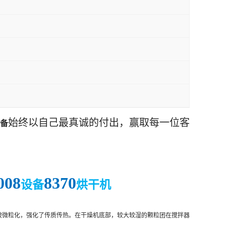
始终以自己最真诚的付出，赢取每一位客
备
008
8370
设备
烘干机
被微粒化，强化了传质传热。在干燥机底部，较大较湿的颗粒团在搅拌器