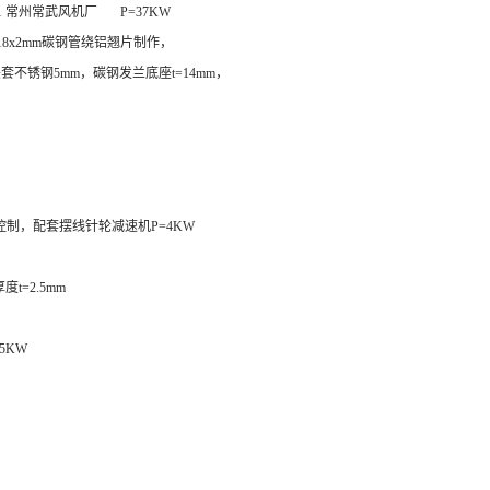
a 碳钢 1 常州常武风机厂 P=37KW
18x2mm碳钢管绕铝翘片制作，
却夹套不锈钢5mm，碳钢发兰底座t=14mm，
变频控制，配套摆线针轮减速机P=4KW
t=2.5mm
5KW