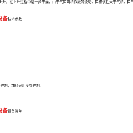
上升，在上升过程中进一步干燥。由于气固两相作旋转流动，固相惯性大于气相，固
设备
技术参数
关控制，加料采用变频控制。
设备
设备清单