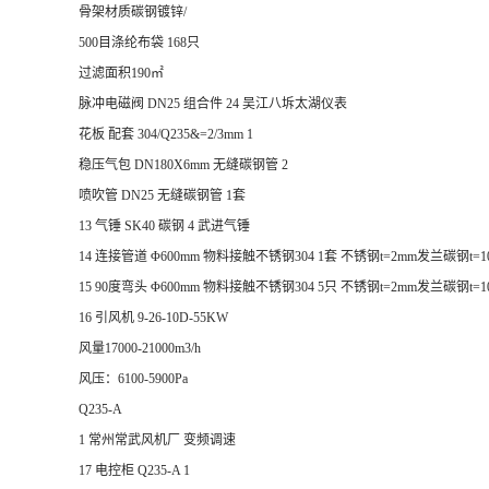
骨架材质碳钢镀锌/
500目涤纶布袋 168只
过滤面积190㎡
脉冲电磁阀 DN25 组合件 24 吴江八坼太湖仪表
花板 配套 304/Q235&=2/3mm 1
稳压气包 DN180X6mm 无缝碳钢管 2
喷吹管 DN25 无缝碳钢管 1套
13 气锤 SK40 碳钢 4 武进气锤
14 连接管道 Φ600mm 物料接触不锈钢304 1套 不锈钢t=2mm发兰碳钢t=1
15 90度弯头 Φ600mm 物料接触不锈钢304 5只 不锈钢t=2mm发兰碳钢t=1
16 引风机 9-26-10D-55KW
风量17000-21000m3/h
风压：6100-5900Pa
Q235-A
1 常州常武风机厂 变频调速
17 电控柜 Q235-A 1