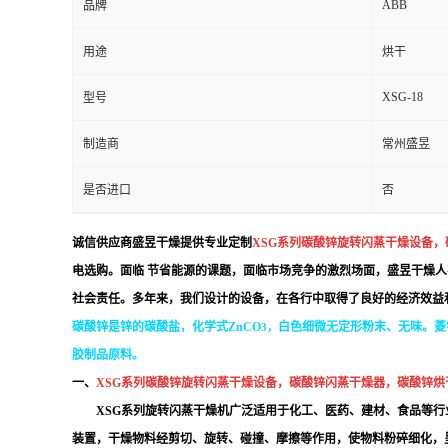
ABB
品牌
用途
烘干
XSG-18
型号
制造商
常州盛昱
是否进口
否
诚信供应商盛昱干燥提供专业定制
XSG系列碳酸锌旋转闪蒸干燥设备
电选购。面临 节省能源的课题，面临市场竞争的激烈场面，
盛昱干燥人
社会责任。多年来，我们设计的设备，在各行中取得了良好的经济效益
碳酸锌是锌的
碳酸盐
，化学式ZnCO
白色细微无定形粉末、无味。
菱
3，
胶制品原料。
一、
XSG系列碳酸锌旋转闪蒸干燥设备，碳酸锌闪蒸干燥器，
碳酸锌烘
XSG系列旋转闪蒸干燥机
广泛适用于化工、医药、建材、食品等行
装置，干燥物料经剪切、旋转、碰撞、摩擦等作用，使物料粉碎细化