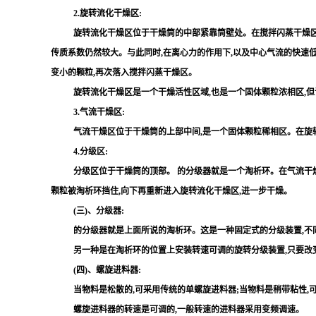
2.旋转流化干燥区:
旋转流化干燥区位于干燥筒的中部紧靠筒壁处。在搅拌闪蒸干燥区
传质系数仍然较大。与此同时,在离心力的作用下,以及中心气流的快速低
变小的颗粒,再次落入搅拌闪蒸干燥区。
旋转流化干燥区是一个干燥活性区域,也是一个固体颗粒浓相区,但
3.气流干燥区:
气流干燥区位于干燥筒的上部中间,是一个固体颗粒稀相区。在旋
4.分级区:
分级区位于干燥筒的顶部。 的分级器就是一个淘析环。在气流干燥
颗粒被淘析环挡住,向下再重新进入旋转流化干燥区,进一步干燥。
(三)、分级器:
的分级器就是上面所说的淘析环。这是一种固定式的分级装置,不
另一种是在淘析环的位置上安装转速可调的旋转分级装置,只要改变
(四)、螺旋进料器:
当物料是松散的,可采用传统的单螺旋进料器;当物料是稍带粘性,
螺旋进料器的转速是可调的,一般转速的进料器采用变频调速。