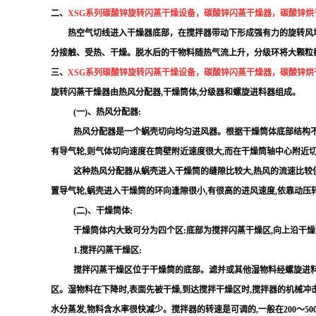
二、
XSG系列碳酸锌旋转闪蒸干燥设备，碳酸锌闪蒸干燥器，
碳酸锌烘
热空气切线进入干燥器底部，在搅拌器带动下形成强有力的旋转风场
分接触、受热、干燥。脱水后的干物料随热气流上升，分级环将大颗粒
三、
XSG系列碳酸锌旋转闪蒸干燥设备，碳酸锌闪蒸干燥器，
碳酸锌烘
旋转闪蒸干燥器由热风分配器,干燥筒体,分级器和螺旋进料器组成。
(一)、热风分配器:
热风分配器是一个蜗壳切向均匀进风器。根据干燥筒体底部结构不
有导气轮,则气体切向速度在筒壁附近速度很大,而在干燥筒轴中心附近
这种热风分配器从蜗壳进入干燥筒的缝隙比较大,热风的流速比较低
置导气轮,蜗壳进入干燥筒的环向逢隙很小,有很高的进风速度,依靠动压
(二)、干燥筒体:
干燥筒体内大致可分为四个区:底部为搅拌闪蒸干燥区,向上沿干
1.搅拌闪蒸干燥区:
搅拌闪蒸干燥区位于干燥筒的底部。滤并或其他湿物料经螺旋进料
区。湿物料在下降时,表面先被干燥,到达搅拌干燥区时,搅拌器的机械冲击
水分蒸发,物料含水率很快减少。搅拌器的转速是可调的,一般在200～500r