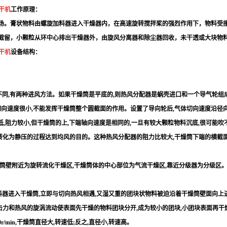
干机
工作原理：
。膏状物料由螺旋加料器进入干燥器内，在高速旋转搅拌桨的强烈作用下，物料受撞
截留，小颗粒从环中心排出干燥器外，由旋风分离器和除尘器回收，未干透或大块物
干机
设备结构：
同,有两种进风方法。如果干燥筒是平底的,则热风分配器是蜗壳进口和一个导气轮组
切向速度很小,不能发挥干燥筒整个圆截面的作用。设置了导向轮后,气体切向速度沿径
,阻力较小,但干燥筒的上,下端轴向速度是相同的,一旦有较大颗粒物料沉底,很可能吹不
转化为静压的过程达到均风的目的。这种热风分配器的阻力比较大,干燥筒下端的横截面小
燥筒壁附近为旋转流化干燥区,干燥筒体的中心部位为气流干燥区,靠近分级器为分级区
器进入干燥筒,立即与切向热风相遇,又湿又重的团块状物料被迫沿着干燥筒壁面向上
力和热风的旋涡流动使表面先干燥的物料团块分开,成为较小的团块,小团块表面再干燥,再
/min,干燥筒直径大,转速低;反之,直径小,转速高。