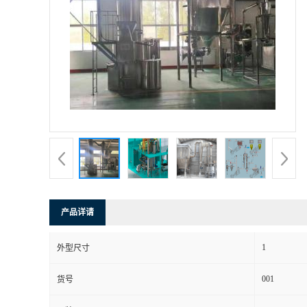
产品详请
1
外型尺寸
001
货号