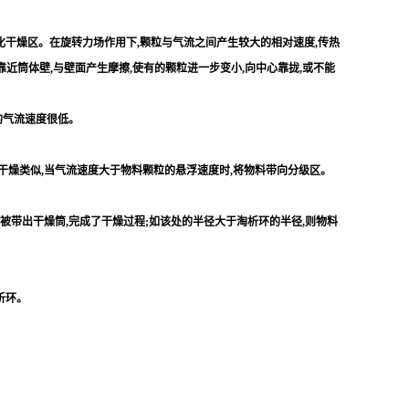
干燥区。在旋转力场作用下,颗粒与气流之间产生较大的相对速度,传热
近筒体壁,与壁面产生摩擦,使有的颗粒进一步变小,向中心靠拢,或不能
的气流速度很低。
干燥类似,当气流速度大于物料颗粒的悬浮速度时,将物料带向分级区。
被带出干燥筒,完成了干燥过程;如该处的半径大于淘析环的半径,则物料
析环。