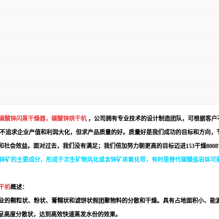
，碳酸锌闪蒸干燥器，
碳酸锌烘干机
，公司拥有专业技术的设计制造团队，可根据客户
不追求企业产值和利润大化，但求产品质量的好。质量好是我们成功的目标和方向，
和社会效益。面对过去，我们没有满足；我们倍加努力朝更高的目标迈进
153
干燥
8008
锌矿
的主要成分，形成于次生矿物风化或含锌矿床氧化带，有时是替代碳酸盐岩体可能
干机
概述：
业的颗粒状、粉状、膏糊状和滤饼状假团聚物料的分散和干燥。具有占地面积小、能
，呈高度分散状，达到高效快速蒸发水份的效果。