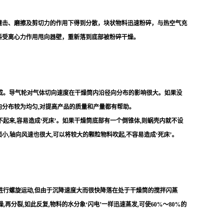
击、磨擦及剪切力的作用下得到分散，块状物料迅速粉碎，与热空气充
料受离心力作用甩向器壁，重新落到底部被粉碎干燥。
成。导气轮对气体切向速度在干燥筒内沿径向分布的影响很大。如果没
向分布较为均匀,对提高产品的质量和产量都有帮助。
起来,容易造成‘死床’。如果干燥筒底部有一个倒锥体,则蜗壳内就不设
,轴向风速也很大,可以将较大的颗粒物料吹起,不容易造成‘死床’。
。
进行螺旋运动,但由于沉降速度大而很快降落在处于干燥筒的搅拌闪蒸
分裂,如此反复,物料的水分象‘闪电’一样迅速蒸发,可使60%～80%的