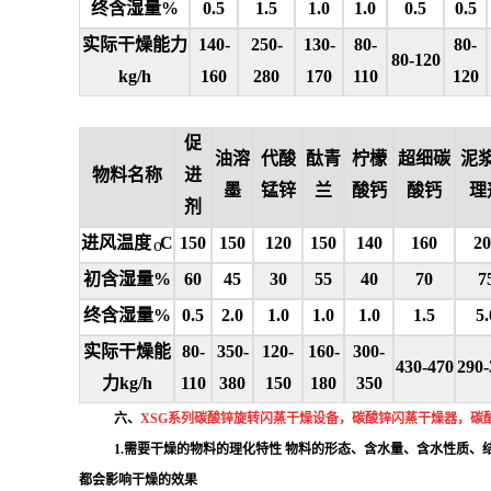
终含湿量
%
0.5
1.5
1.0
1.0
0.5
0.5
实际干燥能力
140-
250-
130-
80-
80-
80-120
kg/h
160
280
170
110
120
促
油溶
代酸
酞青
柠檬
超细碳
泥
物料名称
进
墨
锰锌
兰
酸钙
酸钙
理
剂
进风温度
C
150
150
120
150
140
160
20
o
初含湿量
%
60
45
30
55
40
70
7
终含湿量
%
0.5
2.0
1.0
1.0
1.0
1.5
5.
实际干燥能
80-
350-
120-
160-
300-
430-470
290-
力
kg/h
110
380
150
180
350
六、
XSG系列碳酸锌旋转闪蒸干燥设备，碳酸锌闪蒸干燥器，
碳
1.需要干燥的物料的理化特性 物料的形态、含水量、含水性质
都会影响干燥的效果