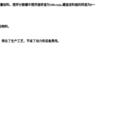
料。搅拌分散罐中搅拌器转速为100r/min,螺旋进料器的转速为0～
粘物料。
，简化了生产工艺，节省了动力和设备费甩。