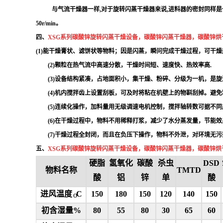
与气流干燥器一样,对于旋转闪蒸干燥器来说,进料器的密封同样是一
50r/min。
四、
XSG系列碳酸锌旋转闪蒸干燥设备，碳酸锌闪蒸干燥器，
碳酸锌烘
(1)
能干燥膏状、滤饼状等物料；因是闪蒸，瞬问完成干燥过程，可干燥
(2)
颗粒在热气流中高速分散，干燥时间短、速度快、热效率高
.
(3)
设备结构紧凑，占地面积小，集干燥、粉碎、分级为一机，是旋
(4)
机内搅拌齿上设置刮板，可及时将粘在机壁上的物斟刮掉。避免
(5)
连续化操作，加料量用无级调速电机控制，搅拌轴转数可据不同
(6)
在干燥过程中，物料不用稀释打浆，减少了水分蒸发量，节能效
(7)
干燥过程全封闭，而且在负压下操作，物料不外泄，对环境无污
五、
XSG系列碳酸锌旋转闪蒸干燥设备，碳酸锌闪蒸干燥器，
碳酸锌烘
硬脂
氢氧化
碳酸
杀虫
DSD
物料名称
TMTD
酸
铝
锌
单
酸
进风温度
C
150
180
150
120
140
150
o
初含湿量
%
80
55
80
30
65
60