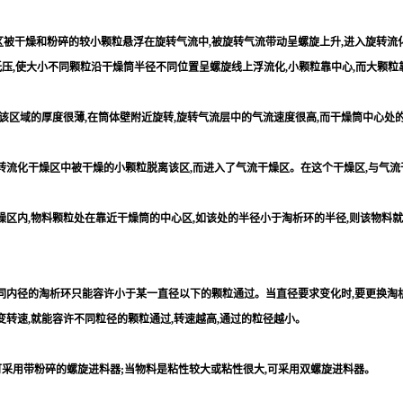
被干燥和粉碎的较小颗粒悬浮在旋转气流中,被旋转气流带动呈螺旋上升,进入旋转流化
压,使大小不同颗粒沿干燥筒半径不同位置呈螺旋线上浮流化,小颗粒靠中心,而大颗粒靠
该区域的厚度很薄,在筒体壁附近旋转,旋转气流层中的气流速度很高,而干燥筒中心处
转流化干燥区中被干燥的小颗粒脱离该区,而进入了气流干燥区。在这个干燥区,与气流
区内,物料颗粒处在靠近干燥筒的中心区,如该处的半径小于淘析环的半径,则该物料就
同内径的淘析环只能容许小于某一直径以下的颗粒通过。当直径要求变化时,要更换淘
转速,就能容许不同粒径的颗粒通过,转速越高,通过的粒径越小。
可采用带粉碎的螺旋进料器;当物料是粘性较大或粘性很大,可采用双螺旋进料器。