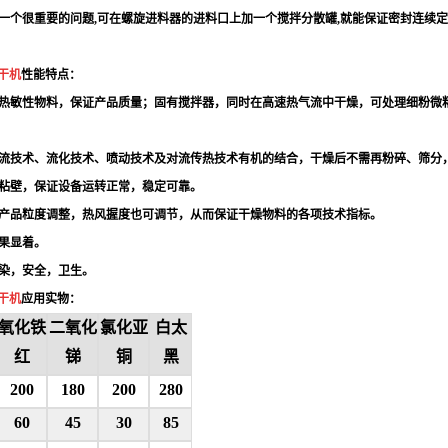
个很重要的问题,可在螺旋进料器的进料口上加一个搅拌分散罐,就能保证密封连续定量给
干机
性能特点：
热敏性物料，保证产品质量；固有搅拌器，同时在高速热气流中干燥，可处理细粉微
流技术、流化技术、喷动技术及对流传热技术有机的结合，干燥后不需再粉碎、筛分
粘壁，保证设备运转正常，稳定可靠。
产品粒度调整，热风握度也可调节，从而保证干燥物料的各项技术指标。
果显着。
染，安全，卫生。
干机
应用实物：
氧化铁
二氧化
氯化亚
白太
红
锑
铜
黑
200
180
200
280
60
45
30
85