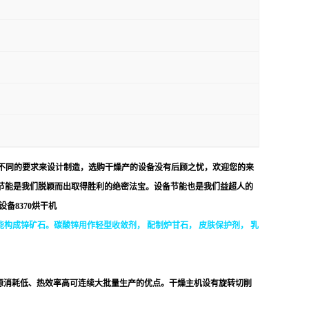
不同的要求来设计制造，选购干燥产的设备没有后顾之忧，欢迎您的来
节能是我们脱颖而出取得胜利的绝密法宝。设备节能也是我们益超人的
设备
8370
烘干机
构成锌矿石。碳酸锌用作轻型收敛剂， 配制炉甘石， 皮肤保护剂， 乳
源消耗低、热效率高可连续大批量生产的优点。干燥主机设有旋转切削