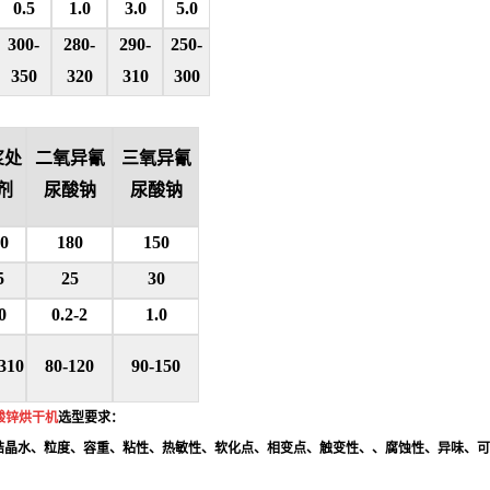
0.5
1.0
3.0
5.0
300-
280-
290-
250-
350
320
310
300
浆处
二氧异氰
三氧异氰
剂
尿酸钠
尿酸钠
0
180
150
5
25
30
0
0.2-2
1.0
310
80-120
90-150
酸锌烘干机
选型要求：
、结晶水、粒度、容重、粘性、热敏性、软化点、相变点、触变性、、腐蚀性、异味、