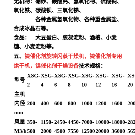
无机物：硼砂、碳酸钙、氢氧化物、硫酸铜、
氧化铁、碳酸钡、三氧化锑、
各种金属氢氧化物、各种重金属盐、
合成冰晶石等。
食品： 大豆蛋白、胶凝淀粉、酒槽、小麦
糖、小麦淀粉等。
五、
镍催化剂
旋转闪蒸干燥机，
镍催化剂
专用
烘干机
，
镍催化剂
干燥设备
技术规格：
XSG-
XSG-
XSG-
XSG-
XSG-
XSG-
XSG-
XS
型号
2
4
6
8
10
12
16
20
主机
内径
200
400
600
800
1000
1200
1600
20
mm
风量
350-
1150-
2450-
4450-
7000-
10000-
18000-
28
M3/h
500
2000
4500
7550
12500
20000
36000
56