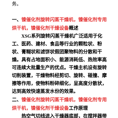
务。
一、
镍催化剂
旋转闪蒸干燥机，
镍催化剂
专用
烘干机
，
镍催化剂
干燥设备
概述
XSG系列旋转闪蒸干燥机广泛适用于化
工、医药、建材、食品等行业的颗粒状、粉
状、膏糊状和滤饼状假团聚物料的分散和干
燥。具有占地面积小、能源消耗低、热效率高
可连续大批量生产的优点。干燥主机设有旋转
切削装置，干燥物料经剪切、旋转、碰撞、摩
擦等作用，使物料粉碎细化，呈高度分散状，
达到高效快速蒸发水份的效果。
二、
镍催化剂
旋转闪蒸干燥机，
镍催化剂
专用
烘干机
，
镍催化剂
干燥设备
工作原理
热空气切线进入干燥器底部，在搅拌器带