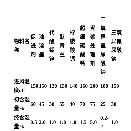
二
超
泥
氧
代
柠
三氧
促
油
酞
细
浆
异
物料名
酸
檬
异氰
进
溶
青
碳
处
氰
称
锰
酸
尿酸
剂
墨
兰
酸
理
尿
锌
钙
钠
钙
剂
酸
钠
进风温
150
150
120
150
140
160
200
180
150
度oC
初含湿
60
45
30
55
40
70
75
25
30
量%
终含湿
0.2-
0.5
2.0
1.0
1.0
1.0
1.5
5.0
1.0
量%
2