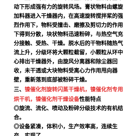
动下形成强有力的旋转风场。膏状物料由螺旋
加料器进入干燥器内，在高速旋转搅拌桨的强
烈作用下，物料受撞击、磨擦及剪切力的作用
下得到分散，块状物料迅速粉碎，与热空气充
分接触、受热、干燥。脱水后的干物料随热气
流上升，分级环将大颗粒截留，小颗粒从环中
心排出干燥器外，由旋风分离器和除尘器回
收，未干透或大块物料受离心力作用甩向器
壁，重新落到底部被粉碎干燥。
三、
镍催化剂
旋转闪蒸干燥机，
镍催化剂
专用
烘干机
，
镍催化剂
干燥设备
性能特点
◎旋流、流化、喷动及粉碎分级技术的有机结
合。
◎设备紧凑，体积小，生产效率高，连续生
产，实现了