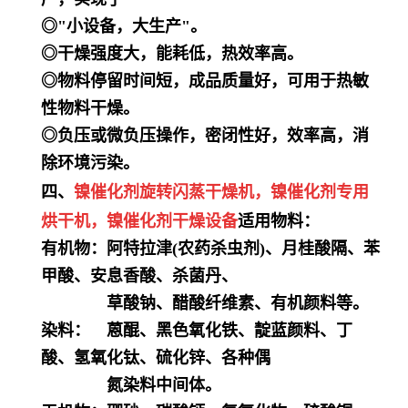
◎"小设备，大生产"。
◎干燥强度大，能耗低，热效率高。
◎物料停留时间短，成品质量好，可用于热敏
性物料干燥。
◎负压或微负压操作，密闭性好，效率高，消
除环境污染。
四、
镍催化剂
旋转闪蒸干燥机，
镍催化剂
专用
烘干机
，
镍催化剂
干燥设备
适用物料：
有机物：阿特拉津(农药杀虫剂)、月桂酸隔、苯
甲酸、安息香酸、杀菌丹、
草酸钠、醋酸纤维素、有机颜料等。
染料： 蒽醌、黑色氧化铁、靛蓝颜料、丁
酸、氢氧化钛、硫化锌、各种偶
氮染料中间体。