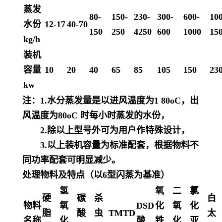
蒸发
80-
150-
230-
300-
600-
10
水份
12-17
40-70
150
250
4250
600
1000
15
kg/h
装机
容量
10
20
40
65
85
105
150
23
kw
注：1.水分蒸发量是以进风温度为1 80oC，出
风温度为80oC 时每小时蒸发的水份，
2.除以上型号外可为用户作特殊设计，
3.以上装机容量为标准配套，根据物料不
同功率配套可明显减少。
处理物料及特点（以6型闪蒸为基准）
氢
氧
二
氯
硬
碳
杀
白
物料
氧
DSD
化
氧
化
脂
酸
虫
TMTD
太
名称
化
酸
铁
化
亚