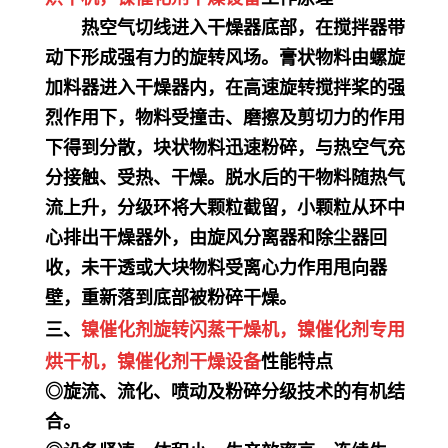
热空气切线进入干燥器底部，在搅拌器带
动下形成强有力的旋转风场。膏状物料由螺旋
加料器进入干燥器内，在高速旋转搅拌桨的强
烈作用下，物料受撞击、磨擦及剪切力的作用
下得到分散，块状物料迅速粉碎，与热空气充
分接触、受热、干燥。脱水后的干物料随热气
流上升，分级环将大颗粒截留，小颗粒从环中
心排出干燥器外，由旋风分离器和除尘器回
收，未干透或大块物料受离心力作用甩向器
壁，重新落到底部被粉碎干燥。
三、
镍催化剂
旋转闪蒸干燥机，
镍催化剂
专用
烘干机
，
镍催化剂
干燥设备
性能特点
◎旋流、流化、喷动及粉碎分级技术的有机结
合。