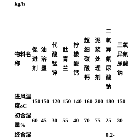
kg/h
二
超
泥
氧
代
柠
三氧
促
油
酞
细
浆
异
物料名
酸
檬
异氰
进
溶
青
碳
处
氰
称
锰
酸
尿酸
剂
墨
兰
酸
理
尿
锌
钙
钠
钙
剂
酸
钠
进风温
150
150
120
150
140
160
200
180
150
度oC
初含湿
60
45
30
55
40
70
75
25
30
量%
终含湿
0.2-