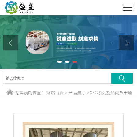
公司首页
公司介绍
公司动态
产品展厅
证书荣誉
联系方式
您当前的位置：
网站首页
>
产品展厅
>
XSG系列旋转闪蒸干燥
在线留言
机
>
专业定制镍催化剂旋转闪蒸干燥机，镍催化剂专用烘干机