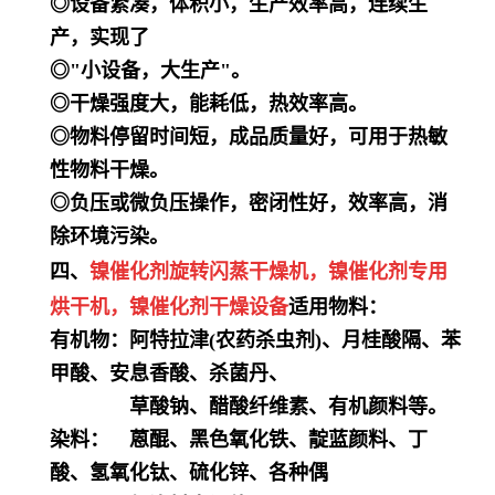
◎设备紧凑，体积小，生产效率高，连续生
产，实现了
◎"小设备，大生产"。
◎干燥强度大，能耗低，热效率高。
◎物料停留时间短，成品质量好，可用于热敏
性物料干燥。
◎负压或微负压操作，密闭性好，效率高，消
除环境污染。
四、
镍催化剂
旋转闪蒸干燥机，
镍催化剂
专用
烘干机
，
镍催化剂
干燥设备
适用物料：
有机物：阿特拉津(农药杀虫剂)、月桂酸隔、苯
甲酸、安息香酸、杀菌丹、
草酸钠、醋酸纤维素、有机颜料等。
染料： 蒽醌、黑色氧化铁、靛蓝颜料、丁
酸、氢氧化钛、硫化锌、各种偶