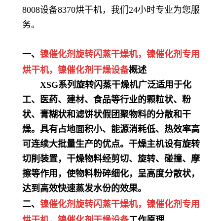
8008设备8370烘干机，我们24小时专业为您服
务。
一、
镍催化剂
旋转闪蒸干燥机，
镍催化剂
专用
烘干机
，
镍催化剂
干燥设备
概述
XSG系列旋转闪蒸干燥机广泛适用于化
工、医药、建材、食品等行业的颗粒状、粉
状、膏糊状和滤饼状假团聚物料的分散和干
燥。具有占地面积小、能源消耗低、热效率高
可连续大批量生产的优点。干燥主机设有旋转
切削装置，干燥物料经剪切、旋转、碰撞、摩
擦等作用，使物料粉碎细化，呈高度分散状，
达到高效快速蒸发水份的效果。
二、
镍催化剂
旋转闪蒸干燥机，
镍催化剂
专用
烘干机
，
镍催化剂
干燥设备
工作原理