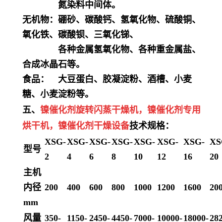
氮染料中间体。
无机物：硼砂、碳酸钙、氢氧化物、硫酸铜、
氧化铁、碳酸钡、三氧化锑、
各种金属氢氧化物、各种重金属盐、
合成冰晶石等。
食品： 大豆蛋白、胶凝淀粉、酒槽、小麦
糖、小麦淀粉等。
五、
镍催化剂
旋转闪蒸干燥机，
镍催化剂
专用
烘干机
，
镍催化剂
干燥设备
技术规格：
XSG-
XSG-
XSG-
XSG-
XSG-
XSG-
XSG-
XS
型号
2
4
6
8
10
12
16
20
主机
内径
200
400
600
800
1000
1200
1600
20
mm
风量
350-
1150-
2450-
4450-
7000-
10000-
18000-
28