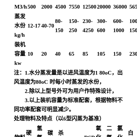
M3/h
500
2000
4500
7550
12500
20000
36000
56
蒸发
80-
150-
230-
300-
600-
10
水份
12-17
40-70
150
250
4250
600
1000
15
kg/h
装机
容量
10
20
40
65
85
105
150
23
kw
注：1.水分蒸发量是以进风温度为1 80oC，出
风温度为80oC 时每小时蒸发的水份，
2.除以上型号外可为用户作特殊设计，
3.以上装机容量为标准配套，根据物料不
同功率配套可明显减少。
处理物料及特点（以6型闪蒸为基准）
氢
氧
二
氯
硬
碳
杀
白