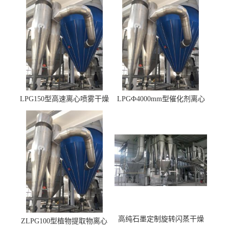
LPG150型高速离心喷雾干燥
LPGФ4000mm型催化剂离心
机 φ2.85m
喷雾干燥机,催化剂浆料喷雾
干燥塔
高纯石墨定制旋转闪蒸干燥
ZLPG100型植物提取物离心