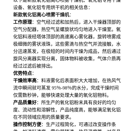
以下是新款氧化铝离心喷雾干燥机、氧化铝专用干燥
设备、氧化铝专用烘干机的相关信息：
新款氧化铝离心喷雾干燥机
：
工作原理
：空气经过滤和加热后，进入干燥器顶部的
空气分配器，热空气呈螺旋状均匀地进入干燥室。氧
化铝料液经塔体顶部的高速离心雾化器，旋转喷雾成
极细微的雾状液珠，这些雾滴与热空气并流接触，水
分迅速蒸发，在极短的时间内干燥为成品，然后通过
旋风分离器实现分离，固体物料被收集，气体介质再
经过过滤后被排出。
优势特点
：
干燥效率高
：料液雾化后表面积大大增加，在热风气
流中瞬间就可蒸发 95％-98％的水分，完成干燥时间
仅需数秒钟，能够快速处理大量的氧化铝物料。
产品质量好
：所生产的氧化铝粉末具有良好的均匀
度、流动性和溶解性，产品纯度高，能够满足氧化铝
在不同领域应用的质量要求。
操作控制方便
：生产过程简化，可通过改变操作条