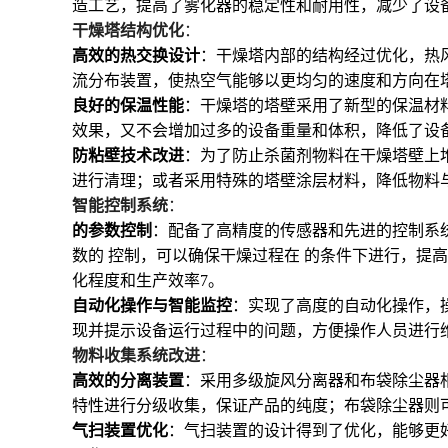
造工艺，提高了雾化器的稳定性和耐用性，减少了设
干燥塔结构优化
：
高效的热交换设计
：干燥塔内部的结构经过优化，热
流分布装置，使热空气能够以更均匀的速度和方向在
良好的保温性能
：干燥塔的塔壁采用了新型的保温材
效果，又不会增加过多的设备重量和体积，降低了设
防粘壁技术改进
：为了防止杀菌剂物料在干燥塔壁上
进行清理；或者采用特殊的塔壁涂层材料，降低物料
智能控制系统
：
的参数控制
：配备了高精度的传感器和先进的控制系
数的 控制，可以确保干燥过程在 的条件下进行，
化程度和生产效率
7
。
自动化操作与智能监控
：实现了高度的自动化操作，
现并提示设备运行过程中的问题，方便操作人员进行
物料收集系统改进
：
高效的分离装置
：采用多级旋风分离器和布袋除尘器
特性进行分级收集，保证产品的纯度；布袋除尘器则
气扫装置优化
：气扫装置的设计得到了优化，能够更