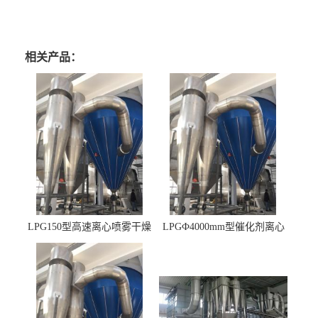
相关产品：
LPG150型高速离心喷雾干燥
LPGФ4000mm型催化剂离心
机 φ2.85m
喷雾干燥机,催化剂浆料喷雾
干燥塔