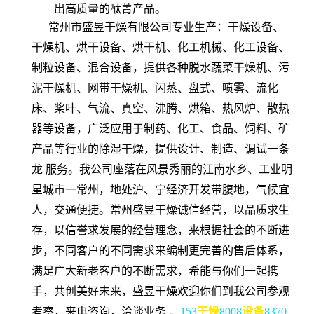
出高质量的酞菁产品。
常州市盛昱干燥有限公司专业生产：干燥设备、
干燥机、烘干设备、烘干机、化工机械、化工设备、
制粒设备、混合设备，提供各种脱水蔬菜干燥机、污
泥干燥机、网带干燥机、闪蒸、盘式、喷雾、流化
床、桨叶、气流、真空、沸腾、烘箱、热风炉、散热
器等设备，广泛应用于制药、化工、食品、饲料、矿
产品等行业的除湿干燥，提供设计、制造、调试一条
龙 服务。我公司座落在风景秀丽的江南水乡、工业明
星城市一常州，地处沪、宁经济开发带腹地，气候宜
人，交通便捷。常州盛昱干燥诚信经营，以品质求生
存，以信誉求发展的经营理念，来根据社会的不断进
步，不同客户的不同需求来编制更完善的售后体系，
满足广大新老客户的不断需求，希能与你们一起携
手，共创美好未来，盛昱干燥欢迎你们到我公司参观
考察，来电咨询，洽谈业务 。
153
干燥
8008
设备
8370