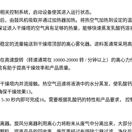
相关控制系统，启动设备使其进入运行状态。
，由鼓风机吸取并通过加热器加热。将热空气加热到设定的温度，一
保证进入干燥塔的空气具有足够的热量，能够快速蒸发乳酸钙溶
稳定的流量输送到干燥塔顶部的离心雾化器。进料泵通常采用高
速旋转（转速通常在 10000-20000 转 / 分钟以上）的
这有助于提高干燥效率和产品质量。
干燥塔内并流接触。热空气迅速将液滴中的水分蒸发，使乳酸钙
确保干燥效果
13
。
-30 秒内即可完成
16
。需要根据乳酸钙的特性和产品要求， 控
离器。旋风分离器利用离心力将粉末从废气中分离出来，大部分
颗粒，提高产品的回收率，废气再经过布袋除尘器过滤。净化后