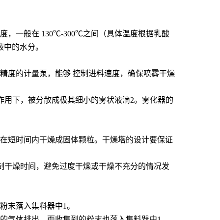
般在 130℃-300℃之间（具体温度根据乳酸
液中的水分。
精度的计量泵，能够 控制进料速度，确保喷雾干燥
离心力作用下，被分散成极其细小的雾状液滴
2
。雾化器的
在短时间内干燥成固体颗粒。干燥塔的设计要保证
制干燥时间，避免过度干燥或干燥不充分的情况发
粉末落入集料器中
1
。
的气体排出，而收集到的粉末也落入集料器中
1
。