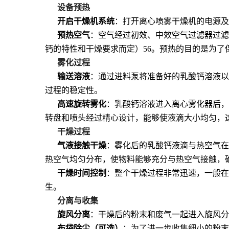
设备预热
开启干燥机系统
：打开离心喷雾干燥机的电源及
预热空气
：空气经过初效、中效空气过滤器过滤后
钙的特性和干燥要求而定）
56
。预热的目的是为了
雾化过程
输送溶液
：通过进料泵将准备好的乳酸钙溶液以
过程的稳定性。
高速旋转雾化
：乳酸钙溶液进入离心雾化器后，在高
转盘和喷头经过精心设计，能够使液滴大小均匀，
干燥过程
气液接触干燥
：雾化后的乳酸钙液滴与热空气在
热空气均匀分布，使物料能够充分与热空气接触，
干燥时间控制
：整个干燥过程非常迅速，一般在 5
生。
分离与收集
旋风分离
：干燥后的粉末和废气一起进入旋风分
布袋除尘（可选）
：为了进一步收集细小的粉末