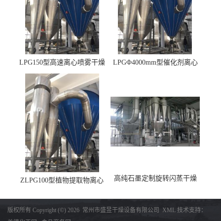
LPG150型高速离心喷雾干燥
LPGФ4000mm型催化剂离心
机 φ2.85m
喷雾干燥机,催化剂浆料喷雾
干燥塔
高纯石墨定制旋转闪蒸干燥
ZLPG100型植物提取物离心
机，高纯石墨烘干机
喷雾干燥设备 冷冻除湿降温
收料
版权所有 Copyright (©) 2026
常州市盛昱干燥设备有限公司
XML
技术支持：