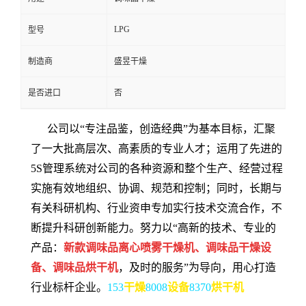
LPG
型号
制造商
盛昱干燥
是否进口
否
公司以“专注品鉴，创造经典”为基本目标，汇聚
了一大批高层次、高素质的专业人才；运用了先进的
5S管理系统对公司的各种资源和整个生产、经营过程
实施有效地组织、协调、规范和控制；同时，长期与
有关科研机构、行业资申专加实行技术交流合作，不
断提升科研创新能力。努力以“高新的技术、专业的
产品：
新款
调味品
离心喷雾干燥机、调味品干燥设
备、
调味品
烘干机
，及时的服务”为导向，用心打造
行业标杆企业。
153
干燥
8008
设备
8370
烘干机