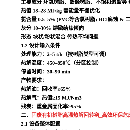
主要成分 环氧树脂、酚醛树脂、不饱和聚酯等 热
热值 18–28 MJ/kg 需能量平衡优化
氯含量 0.5–5% (PVC等含氯树脂) HCl腐蚀 &
灰分 10–30% 熔融结焦倾向
形态 块状/粉状混合 传热不均问题
1.2 设计输入条件
处理能力：2–5 t/h（按树脂类型可调）
热解温度：450–850℃（分区控制）
停留时间：30–90 min
产物要求：
热解油：回收率≥65%
热解气：热值≥15 MJ/Nm3
残炭：重金属固化率≥95%
二、
固废有机树脂高温热解回转窑_高效环保危
2.1 设备整体配置