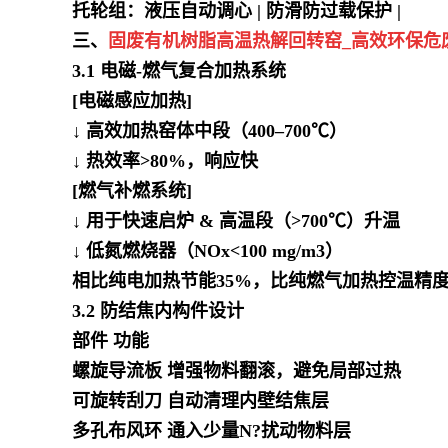
托轮组：液压自动调心 | 防滑防过载保护 |
三、
固废有机树脂高温热解回转窑_高效环保危
3.1 电磁-燃气复合加热系统
[电磁感应加热]
↓ 高效加热窑体中段（400–700℃）
↓ 热效率>80%，响应快
[燃气补燃系统]
↓ 用于快速启炉 & 高温段（>700℃）升温
↓ 低氮燃烧器（NOx<100 mg/m3）
相比纯电加热节能35%，比纯燃气加热控温精度
3.2 防结焦内构件设计
部件 功能
螺旋导流板 增强物料翻滚，避免局部过热
可旋转刮刀 自动清理内壁结焦层
多孔布风环 通入少量N?扰动物料层