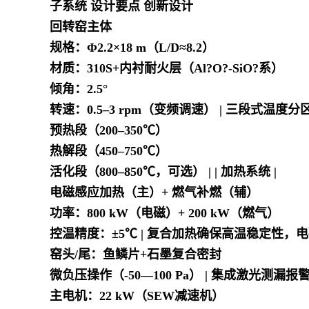
子系统 设计要点 创新设计
回转窑主体
规格：Φ2.2×18 m（L/D≈8.2）
材质：310S+内衬耐火层（Al?O?-SiO?系）
倾角：2.5°
转速：0.5–3 rpm（变频调速） | 三段式温度分
预热段（200–350℃）
热解段（450–750℃）
活化段（800–850℃，可选） | | 加热系统 |
电磁感应加热（主）+ 燃气补燃（辅）
功率：800 kW（电磁）+ 200 kW（燃气）
控温精度：±5℃ | 复合加热确保高温稳定性，电磁
窑头/尾：鱼鳞片+石墨复合密封
微负压操作（-50––100 Pa） | 集成激光测漏报警，
主电机：22 kW（SEW减速机）