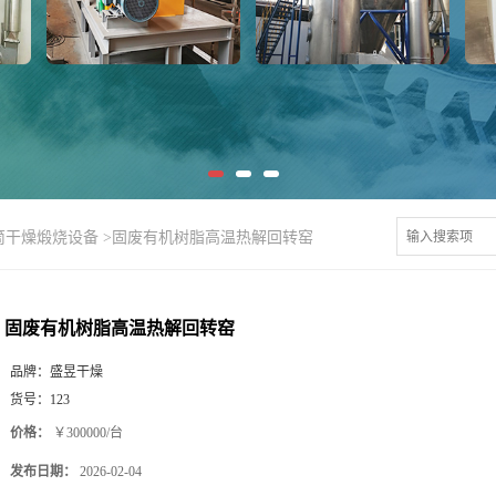
筒干燥煅烧设备
>
固废有机树脂高温热解回转窑
固废有机树脂高温热解回转窑
品牌：
盛昱干燥
货号：
123
价格：
￥300000/台
发布日期：
2026-02-04