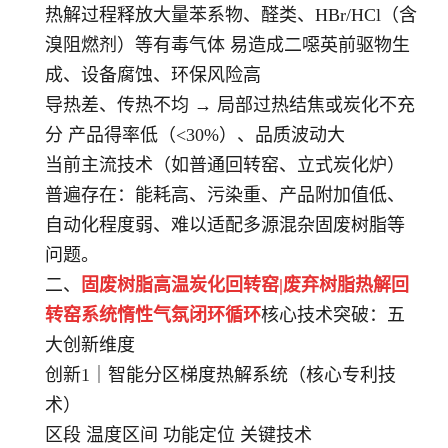
热解过程释放大量苯系物、醛类、HBr/HCl（含
溴阻燃剂）等有毒气体 易造成二噁英前驱物生
成、设备腐蚀、环保风险高
导热差、传热不均 → 局部过热结焦或炭化不充
分 产品得率低（<30%）、品质波动大
当前主流技术（如普通回转窑、立式炭化炉）
普遍存在：能耗高、污染重、产品附加值低、
自动化程度弱、难以适配多源混杂固废树脂等
问题。
二、
固废树脂高温炭化回转窑|废弃树脂热解回
转窑系统惰性气氛闭环循环
核心技术突破：五
大创新维度
创新1｜智能分区梯度热解系统（核心专利技
术）
区段 温度区间 功能定位 关键技术