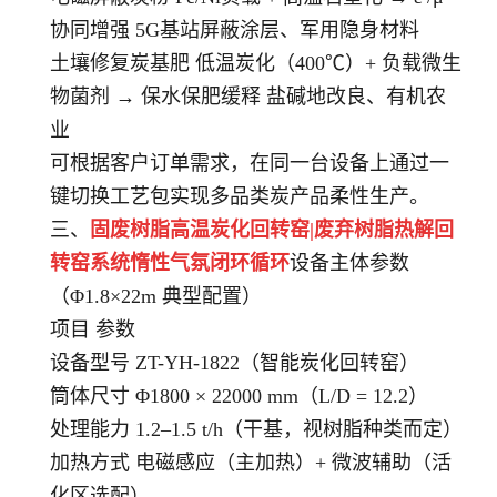
协同增强 5G基站屏蔽涂层、军用隐身材料
土壤修复炭基肥 低温炭化（400℃）+ 负载微生
物菌剂 → 保水保肥缓释 盐碱地改良、有机农
业
可根据客户订单需求，在同一台设备上通过一
键切换工艺包实现多品类炭产品柔性生产。
三、
固废树脂高温炭化回转窑|废弃树脂热解回
转窑系统惰性气氛闭环循环
设备主体参数
（Φ1.8×22m 典型配置）
项目 参数
设备型号 ZT-YH-1822（智能炭化回转窑）
筒体尺寸 Φ1800 × 22000 mm（L/D = 12.2）
处理能力 1.2–1.5 t/h（干基，视树脂种类而定）
加热方式 电磁感应（主加热）+ 微波辅助（活
化区选配）