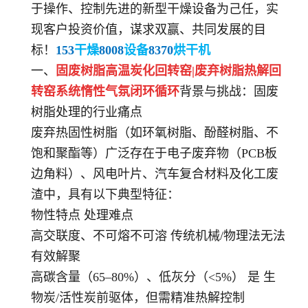
于操作、控制先进的新型干燥设备为己任，实
现客户投资价值，谋求双赢、共同发展的目
标！
153
干燥
8008
设备
8370
烘干机
一、
固废树脂高温炭化回转窑|废弃树脂热解回
转窑系统惰性气氛闭环循环
背景与挑战：固废
树脂处理的行业痛点
废弃热固性树脂（如环氧树脂、酚醛树脂、不
饱和聚酯等）广泛存在于电子废弃物（PCB板
边角料）、风电叶片、汽车复合材料及化工废
渣中，具有以下典型特征：
物性特点 处理难点
高交联度、不可熔不可溶 传统机械/物理法无法
有效解聚
高碳含量（65–80%）、低灰分（<5%） 是 生
物炭/活性炭前驱体，但需精准热解控制