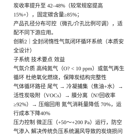
炭收率提升至 42–48%（较常规窑提高
15%+），固定碳含量≥85%；
产品孔径分布可控（微孔/介孔比例可调），适
配不同下游应用。
创新2｜全封闭惰性气氛闭环循环系统（本质安
全设计）
子系统 技术要点 效益
气氛介质 高纯氮气（O? < 10 ppm）或氩气再生
循环 杜绝氧化燃烧，保障炭结构完整性
气体循环路径 尾气 → 冷凝捕集（焦油+水）→
活性炭吸附（VOCs）→ 膜分离（N?回收率
≥92%）→ 压缩回用 氮气消耗量降低 70%，运
行成本下降40%
压力控制 微正压（+50～+200 Pa）运行，防空
气渗入 解决传统负压系统漏风导致的炭烧损问