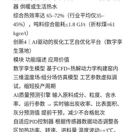
器 供暖或生活热水
综合热效率达 65–72%（行业平均仅35–
45%），吨料综合能耗≤1.8 GJ/t（折标煤≈61
kgce/t）
创新4｜AI驱动的炭化工艺自优化平台（数字孪
生落地）
模块 功能描述 应用价值
数字孪生模型 基于CFD+热解动力学构建窑内
三维温度场/组分场仿真模型 工艺参数虚拟调
试，缩短投产周期
AI质量预测引擎 输入原料成分、粒度、含水
率、运行参数 → 实时输出炭收率、比表面积、
灰分预测值 提前干预，减少不合格批次
自适应PID控制器 根据传感器数据动态调整各
区加热功率、转速、进料量 温度波动≤±3℃，