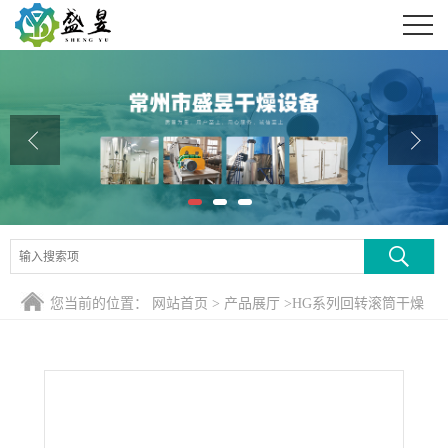
公司首页
公司介绍
公司动态
产品展厅
证书荣誉
联系方式
您当前的位置：
网站首页
>
产品展厅
>
HG系列回转滚筒干燥
在线留言
煅烧设备
>
废弃树脂热解回转窑系统惰性气氛闭环循环