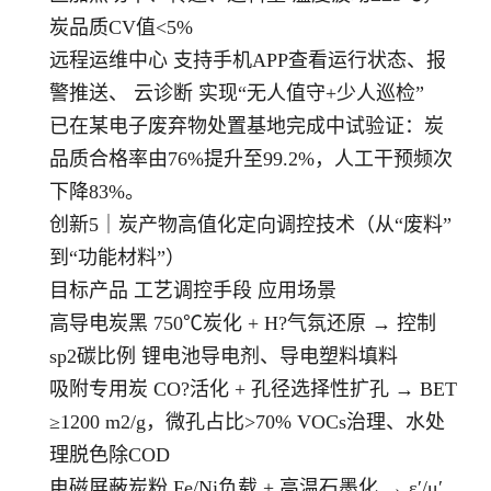
炭品质CV值<5%
远程运维中心 支持手机APP查看运行状态、报
警推送、 云诊断 实现“无人值守+少人巡检”
已在某电子废弃物处置基地完成中试验证：炭
品质合格率由76%提升至99.2%，人工干预频次
下降83%。
创新5｜炭产物高值化定向调控技术（从“废料”
到“功能材料”）
目标产品 工艺调控手段 应用场景
高导电炭黑 750℃炭化 + H?气氛还原 → 控制
sp2碳比例 锂电池导电剂、导电塑料填料
吸附专用炭 CO?活化 + 孔径选择性扩孔 → BET
≥1200 m2/g，微孔占比>70% VOCs治理、水处
理脱色除COD
电磁屏蔽炭粉 Fe/Ni负载 + 高温石墨化 → ε′/μ′