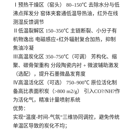
Ⅰ预热干燥区（窑头） 80–150℃ 去除水分与低
沸点挥发分 窑体夹套通低温导热油，红外在线
测湿反馈调节
Ⅱ低温裂解区 150–350℃ 主链断裂、小分子有
机物逸出 电磁感应+红外辐射复合加热，抑制
焦油冷凝
Ⅲ高温炭化区 350–750℃（可调） 芳构化、缩
聚、碳骨架重构 分段陶瓷内衬 + 微波辅助激发
（选配），提升石墨微晶发育度
Ⅳ高温活化区（可选） 750–900℃ 原位活化制
备高比表面积炭（>800 m2/g） 引入CO?/NH?作
为活化气，精准计量喷射系统
优势：
实现“温度-时间-气氛”三维协同调控，避免传统
单温区导致的炭化不均；