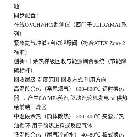
题
同步配置：
在线O?/CH?/HCl监测仪（西门子ULTRAMAT系
列）
紧急氮气冲灌+自动泄爆阀（符合ATEX Zone 2
标准）
创新3｜余热梯级回收与能源耦合系统（节能降
碳标杆）
回收层级 温度范围 回收方式 利用方向
高温段余热（窑尾烟气） 600–800℃ 辐射换热
器 → 产生0.8 MPa蒸汽 驱动汽轮机发电 or 供热
给前端干燥区
中温段余热（筒体散热） 200–400℃ 夹套导热
油循环 用于预热进料或反应气体
低温段余热（尾气冷却水） 40–80℃ 板式换热