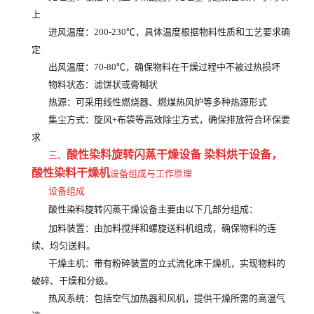
上
进风温度
：200-230℃，具体温度根据物料性质和工艺要求确
定
出风温度
：70-80℃，确保物料在干燥过程中不被过热损坏
物料状态
：滤饼状或膏糊状
热源
：可采用线性燃烧器、燃煤热风炉等多种热源形式
集尘方式
：旋风+布袋等高效除尘方式，确保排放符合环保要
求
酸性染料旋转闪蒸干燥设备 染料烘干设备
，
三、
酸性染料
干燥机
设备组成与工作原理
设备组成
酸性染料旋转闪蒸干燥设备主要由以下几部分组成：
加料装置
：由加料搅拌和螺旋送料机组成，确保物料的连
续、均匀送料。
干燥主机
：带有粉碎装置的立式流化床干燥机，实现物料的
破碎、干燥和分级。
热风系统
：包括空气加热器和风机，提供干燥所需的高温气