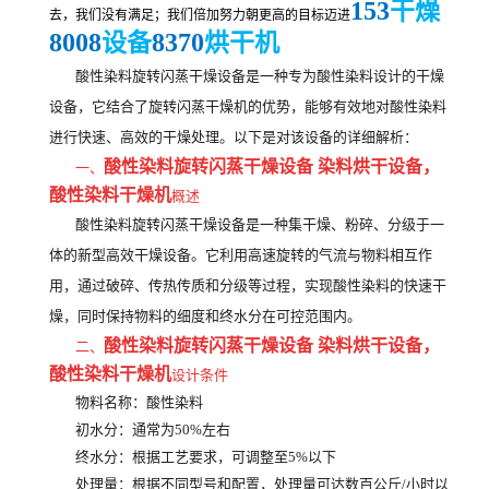
153
干燥
去，我们没有满足；我们倍加努力朝更高的目标迈进
8008
8370
设备
烘干机
酸性染料旋转闪蒸干燥设备是一种专为酸性染料设计的干燥
设备，它结合了旋转闪蒸干燥机的优势，能够有效地对酸性染料
进行快速、高效的干燥处理。以下是对该设备的详细解析：
酸性染料旋转闪蒸干燥设备 染料烘干设备
，
一、
酸性染料
干燥机
概述
酸性染料旋转闪蒸干燥设备是一种集干燥、粉碎、分级于一
体的新型高效干燥设备。它利用高速旋转的气流与物料相互作
用，通过破碎、传热传质和分级等过程，实现酸性染料的快速干
燥，同时保持物料的细度和终水分在可控范围内。
酸性染料旋转闪蒸干燥设备 染料烘干设备
，
二、
酸性染料
干燥机
设计条件
物料名称
：酸性染料
初水分
：通常为50%左右
终水分
：根据工艺要求，可调整至5%以下
处理量
：根据不同型号和配置，处理量可达数百公斤/小时以