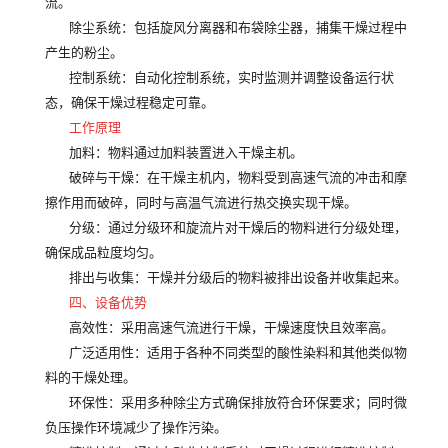
流。
除尘系统
：包括旋风分离器和布袋除尘器，捕集干燥过程中
产生的粉尘。
控制系统
：自动化控制系统，实时监测并调整设备运行状
态，确保干燥过程稳定可靠。
工作原理
加料
：物料通过加料装置进入干燥主机。
破碎与干燥
：在干燥主机内，物料受到高速气流的冲击和摩
擦作用而破碎，同时与高温气流进行热交换实现干燥。
分级
：通过分级环和旋流片对干燥后的物料进行分级处理，
确保成品粒度均匀。
排出与收集
：干燥并分级后的物料被排出设备并收集起来。
四、设备优势
高效性
：采用高速气流进行干燥，干燥速度快且效率高。
广泛适用性
：适用于各种不同类型的酸性染料和其他类似物
料的干燥处理。
环保性
：采用多种除尘方式确保排放符合环保要求；同时微
负压操作环境减少了操作污染。