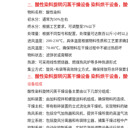
酸性染料旋转闪蒸干燥设备 染料烘干设备
，
酸
二、
物料名称
：酸性染料
初水分
：通常为50%左右
终水分
：根据工艺要求，可调整至5%以下
处理量
：根据不同型号和配置，处理量可达数百公斤/小时以
进风温度
：200-230℃，具体温度根据物料性质和工艺要求确
出风温度
：70-80℃，确保物料在干燥过程中不被过热损坏
物料状态
：滤饼状或膏糊状
热源
：可采用线性燃烧器、燃煤热风炉等多种热源形式
集尘方式
：旋风+布袋等高效除尘方式，确保排放符合环保要
酸性染料旋转闪蒸干燥设备 染料烘干设备
，
酸
三、
设备组成
酸性染料旋转闪蒸干燥设备主要由以下几部分组成：
加料装置
：由加料搅拌和螺旋送料机组成，确保物料的连续、
干燥主机
：带有粉碎装置的立式流化床干燥机，实现物料的破
热风系统
：包括空气加热器和风机，提供干燥所需的高温气流
除尘系统
：包括旋风分离器和布袋除尘器，捕集干燥过程中产
控制系统
：自动化控制系统，实时监测并调整设备运行状态，