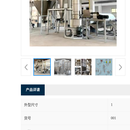
产品详请
1
外型尺寸
001
货号