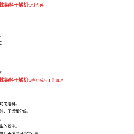
性染料
干燥机
设计条件
上
定
求
性染料
干燥机
设备组成与工作原理
均匀送料。
碎、干燥和分级。
。
生的粉尘。
确保干燥过程稳定可靠。