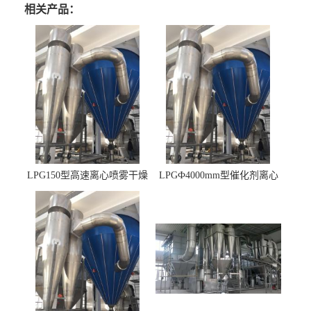
相关产品：
LPG150型高速离心喷雾干燥
LPGФ4000mm型催化剂离心
机 φ2.85m
喷雾干燥机,催化剂浆料喷雾
干燥塔