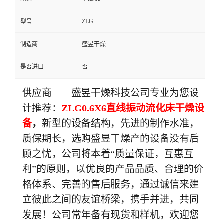
ZLG
型号
制造商
盛昱干燥
是否进口
否
供应商
——
盛昱干燥
科技
公司专业为您设
计
推荐
：
ZLG0.6X6直线振动流化床干燥设
备
，
新型的设备结构，先进的制作水准，
质保期长，选购
盛昱干燥
产的设备没有后
顾之忧，公司将本着“
质量保证
，互惠互
利”的
原则
，以优良的产品品质、合理的价
格体系、完善的售后服务，通过
诚信
来建
立彼此之间的友谊桥梁，
携手并进
，共同
发展！公司常年备有现货和样机，欢迎您