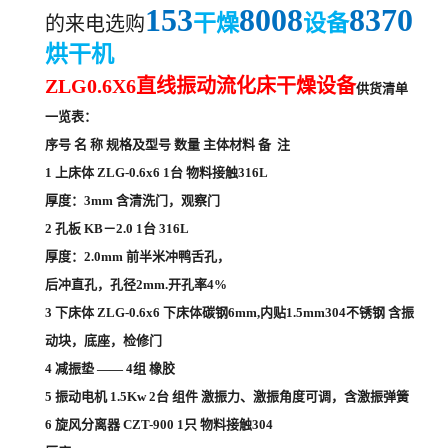
153
8008
8370
干燥
设备
的来电
选购
烘干机
ZLG0.6X6直线振动流化床干燥设备
供货清单
一览表：
序号 名 称 规格及型号 数量 主体材料 备 注
1 上床体 ZLG-0.6x6 1台 物料接触316L
厚度：3mm 含清洗门，观察门
2 孔板 KB－2.0 1台 316L
厚度：2.0mm 前半米冲鸭舌孔，
后冲直孔，孔径2mm.开孔率4%
3 下床体 ZLG-0.6x6 下床体碳钢6mm,内贴1.5mm304不锈钢 含振
动块，底座，检修门
4 减振垫 —— 4组 橡胶
5 振动电机 1.5Kw 2台 组件 激振力、激振角度可调，含激振弹簧
6 旋风分离器 CZT-900 1只 物料接触304