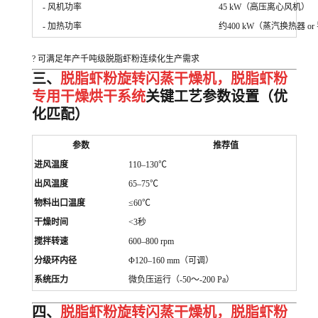
- 风机功率
45 kW（高压离心风机）
- 加热功率
约400 kW（蒸汽换热器 o
? 可满足年产千吨级脱脂虾粉连续化生产需求
三、
脱脂虾粉旋转闪蒸干燥机，脱脂虾粉
专用干燥烘干系统
关键工艺参数设置（优
化匹配）
参数
推荐值
进风温度
110–130℃
出风温度
65–75℃
物料出口温度
≤60℃
干燥时间
<3秒
搅拌转速
600–800 rpm
分级环内径
Φ120–160 mm（可调）
系统压力
微负压运行（-50～-200 Pa）
四、
脱脂虾粉旋转闪蒸干燥机，脱脂虾粉