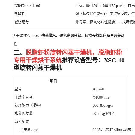
D50粒径（干品）
目标：80–150目（90–175 μm），
热敏性
强（超过120℃易发生美拉德反应、
敏感成分
虾青素（抗氧化活性物质）、风味物
? 干燥核心目标：
快速脱水、避免高温分解、保持天然红色泽与营养活
性
二、
脱脂虾粉旋转闪蒸干燥机，脱脂虾粉
专用干燥烘干系统
推荐设备型号：XSG-10
型旋转闪蒸干燥机
项目
型号
XSG-10
干燥室直径
Φ1000 mm
处理能力（湿料）
600–800 kg/h
水分蒸发量
≈250 kg H?O/h
动力配置
- 主电机功率
22 kW（搅拌+粉碎系统）