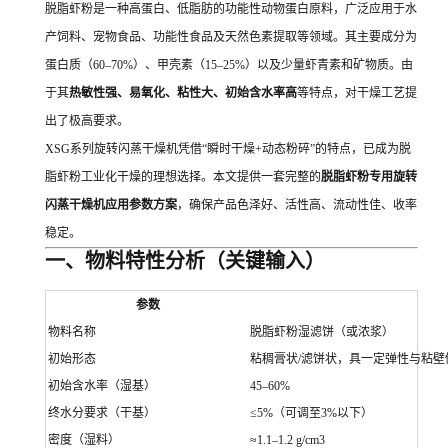
脱脂虾粉是一种高蛋白、低脂肪的功能性动物蛋白原料，广泛应用于水
产饲料、宠物食品、功能性食品及天然色素提取等领域。其主要成分为
蛋白质（60–70%）、甲壳素（15–25%）以及少量虾青素和矿物质。由
于其
热敏性强、易氧化、粘性大、初始含水率高
等特点，对干燥工艺提
出了极高要求。
XSG系列旋转闪蒸干燥机凭借“瞬时干燥+动态粉碎”的特点，已成为脱
脂虾粉工业化干燥的理想选择。本文提供一套完整的
脱脂虾粉专用旋转
闪蒸干燥机应用参数方案
，确保产品色泽好、活性高、流动性佳、收率
稳定。
一、物料特性分析（关键输入）
参数
物料名称
脱脂虾粉湿滤饼（或浓浆）
初始形态
粘稠膏状/滤饼状，具一定弹性与粘壁
初始含水率（湿基）
45–60%
终水分要求（干基）
≤5%（可调至3%以下）
密度（湿料）
≈1.1–1.2 g/cm3