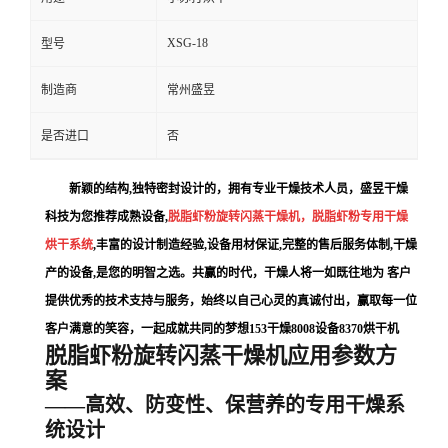
XSG-18
型号
制造商
常州盛昱
是否进口
否
新颖的结构
,
独特密封设计的，拥有专业干燥技术人员，
盛昱干燥
科技
为您推荐成熟设备
,
脱脂虾粉旋转闪蒸干燥机，脱脂虾粉专用干燥
烘干系统
,
丰富的设计制造经验
,
设备用材保证
,
完整的售后服务体制
,
干燥
产的设备
,
是您的明智之选。共赢的时代，干燥人将一如既往地为 客户
提供优秀的技术支持与服务，始终以自己心灵的真诚付出，赢取每一位
客户满意的笑容，一起成就共同的梦想
153
干燥
8008
设备
8370
烘干机
脱脂虾粉旋转闪蒸干燥机应用参数方
案
——高效、防变性、保营养的专用干燥系
统设计