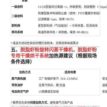
设备
一级收料
CLT/B型旋风分离器 ×2，并联使用，回收粗粉（>10μm
防爆型脉冲布袋除尘器（滤材：PTFE覆膜针刺毡）
二级收料
过滤精度<1μm，效率>99.5%
卸料阀
星型卸料阀（气动驱动）+ 冷却夹套，防烫结块
排风系统
高温防腐风机 + 消音器，噪音<80 dB(A)
? 成品为流动性良好的橙红色粉末，无明显焦味或黑点
五、
脱脂虾粉旋转闪蒸干燥机，脱脂虾粉
专用干燥烘干系统
加热源建议（根据现场
条件选择）
加热方式
适用场景
蒸汽换热器
工厂有锅炉蒸汽（0.6–1.0 MPa）
安
导热油炉
无蒸汽供应，需 控温
温
电加热空气炉
小规模或实验线
安
? 推荐优先采用
间接加热方式
，避免烟气污染产品