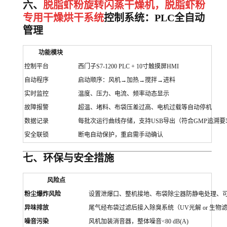
六、
脱脂虾粉旋转闪蒸干燥机，脱脂虾粉
专用干燥烘干系统
控制系统：PLC全自动
管理
功能模块
控制平台
西门子S7-1200 PLC + 10寸触摸屏HMI
自动程序
启动顺序：风机→加热→搅拌→进料
实时监控
温度、压力、电流、频率动态显示
故障报警
超温、堵料、布袋压差过高、电机过载等自动停机
数据记录
每批次运行曲线存储，支持USB导出（符合GMP追溯要
安全联锁
断电自动保护，重启需手动确认
七、环保与安全措施
风险点
粉尘爆炸风险
设置泄爆口、整机接地、布袋除尘器防静电处理、
异味排放
尾气经布袋过滤后接入除臭系统（UV光解 or 生物
噪音污染
风机加装消音器，整体噪音<80 dB(A)