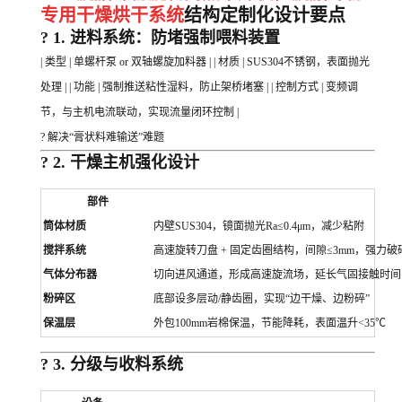
专用干燥烘干系统
结构定制化设计要点
? 1. 进料系统：防堵强制喂料装置
| 类型 | 单螺杆泵 or 双轴螺旋加料器 | | 材质 | SUS304不锈钢，表面抛光
处理 | | 功能 | 强制推送粘性湿料，防止架桥堵塞 | | 控制方式 | 变频调
节，与主机电流联动，实现流量闭环控制 |
? 解决“膏状料难输送”难题
? 2. 干燥主机强化设计
部件
筒体材质
内壁SUS304，镜面抛光Ra≤0.4μm，减少粘附
搅拌系统
高速旋转刀盘 + 固定齿圈结构，间隙≤3mm，强力
气体分布器
切向进风通道，形成高速旋流场，延长气固接触时间
粉碎区
底部设多层动/静齿圈，实现“边干燥、边粉碎”
保温层
外包100mm岩棉保温，节能降耗，表面温升<35℃
? 3. 分级与收料系统