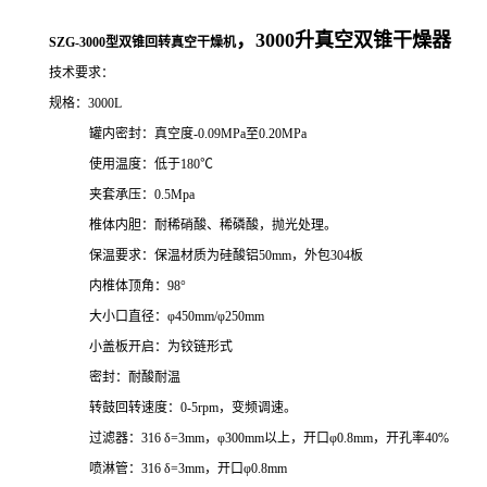
，
3000升
真空双锥干燥器
SZG-3000型双锥回转真空干燥机
技术要求：
规格：
3000L
罐内密封：真空度
-0.09MPa至0.20MPa
使用温度：低于
180℃
夹套承压：
0.5Mpa
椎体内胆：耐稀硝酸、稀磷酸，抛光处理。
保温要求：保温材质为硅酸铝
50mm，外包304板
内椎体顶角：
98°
大小口直径：
φ450mm/φ250mm
小盖板开启：为铰链形式
密封：耐酸耐温
转鼓回转速度：
0-5rpm，变频调速。
过滤器：
316 δ=3mm，φ300mm以上，开口φ0.8mm，开孔率40%
喷淋管：
316 δ=3mm，开口φ0.8mm