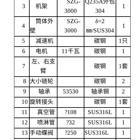
SZG-
Q235A外包
3
机架
1
3000
304
筒体外
SZG-
δ=
2
4
1
壁
3000
㎜/SUS304
5
减速机
碳钢
1只
6
电机
11千瓦
碳钢
1
左、右支
7
碳钢
1套
臂
8
大小链轮
碳钢
2
9
轴承
53530
轴承钢
2
10
旋转接头
碳钢
1套
11
真空管
?108
SUS316L
1
12
喷淋管
?32
SUS316L
1
13
手动蝶阀
?250
SUS316L
1