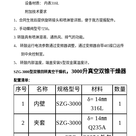
设备材质：
内表
316L
附加技术要求
1、合同生效后提供旋转接头和喷淋管详图，便于我方提报配件。
2、手动蝶阀型号?250。
3. 转鼓具有喷淋溶液、通热风、排气的功能。
4、
转鼓运行电流参数通过变频器调整，通过变频器自带
485接口远传
到中央控制室。
5、
转鼓内部温度，端盖安装
S型双金属温度计。
，
3000升
真空双锥干燥器
SZG-3000型双锥回转真空干燥机
配置清单
：
序号
名称
规格型号
材料
数量
δ=
1
4
㎜
1
内壁
SZG-3000
1
316L
δ=
1
4
㎜
2
夹套
SZG-3000
1
Q235A