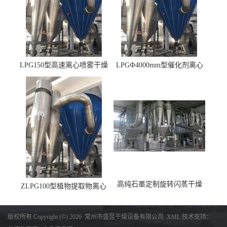
LPG150型高速离心喷雾干燥
LPGФ4000mm型催化剂离心
机 φ2.85m
喷雾干燥机,催化剂浆料喷雾
干燥塔
高纯石墨定制旋转闪蒸干燥
ZLPG100型植物提取物离心
机，高纯石墨烘干机
喷雾干燥设备 冷冻除湿降温
收料
版权所有 Copyright (©) 2026
常州市盛昱干燥设备有限公司
XML
技术支持：