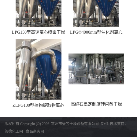
LPG150型高速离心喷雾干燥
LPGФ4000mm型催化剂离心
机 φ2.85m
喷雾干燥机,催化剂浆料喷雾
干燥塔
高纯石墨定制旋转闪蒸干燥
ZLPG100型植物提取物离心
机，高纯石墨烘干机
喷雾干燥设备 冷冻除湿降温
收料
版权所有 Copyright (©) 2026
常州市盛昱干燥设备有限公司
XML
技术支持：
盖德化工网
食品商务网