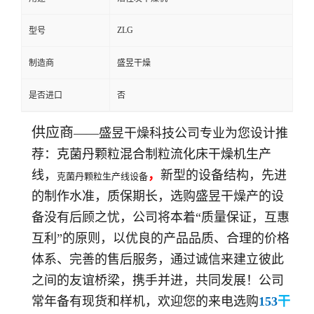
ZLG
型号
制造商
盛昱干燥
是否进口
否
供应商
——
盛昱干燥
科技
公司专业为您设计
推
克菌丹颗粒混合制粒流化床干燥机生产
荐
：
线，
，
新型的设备结构，先进
克菌丹颗粒生产线设备
的制作水准，质保期长，选购
盛昱干燥
产的设
备没有后顾之忧，公司将本着“
质量保证
，互惠
互利”的
原则
，以优良的产品品质、合理的价格
体系、完善的售后服务，通过
诚信
来建立彼此
之间的友谊桥梁，
携手并进
，共同发展！公司
常年备有现货和样机，欢迎您的来电
选购
153
干