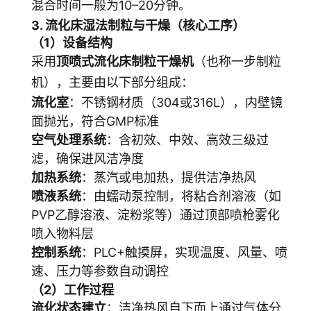
混合时间一般为10–20分钟。
3. 流化床湿法制粒与干燥（核心工序）
（1）设备结构
采用
顶喷式流化床制粒干燥机
（也称一步制粒
机），主要由以下部分组成：
流化室
：不锈钢材质（304或316L），内壁镜
面抛光，符合GMP标准
空气处理系统
：含初效、中效、高效三级过
滤，确保进风洁净度
加热系统
：蒸汽或电加热，提供洁净热风
喷液系统
：由蠕动泵控制，将粘合剂溶液（如
PVP乙醇溶液、淀粉浆等）通过顶部喷枪雾化
喷入物料层
控制系统
：PLC+触摸屏，实现温度、风量、喷
速、压力等参数自动调控
（2）工作过程
流化状态建立
：洁净热风自下而上通过气体分