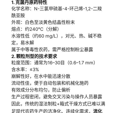
1. 克菌丹原药特性
化学名称：N-三氯甲硫基-4-环己烯-1,2-二羧
酰亚胺
外观：白色至淡黄色结晶性粉末
熔点：约240℃（分解）
水溶性低（约60 mg/L），对光、热、碱不稳
定，易水解
属于中等毒性农药，需严格控制粉尘暴露
2. 颗粒剂型的技术要求
粒度范围：通常为16–30目（0.6–1.7 mm）
含水率：≤3%
崩解性好，在水中能迅速分散
流动性佳，便于自动包装和机械化施药
有效成分分布均匀，防止偏析
生产过程密闭，避免交叉污染与操作人员暴露
因此，传统的湿法制粒+箱式干燥方式已难以满
足现代农药生产的洁净化、连续化需求，
流化