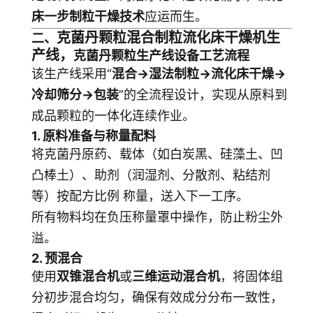
床一步制粒干燥技术
应运而生。
克菌丹颗粒混合制粒流化床干燥机生
二、
产线，
克菌丹颗粒生产线设备
工艺流程
该生产线采用“
混合→湿法制粒→流化床干燥→
冷却筛分→包装
”的全流程设计，实现从原料到
成品颗粒的一体化连续作业。
1. 原料准备与称量配料
将克菌丹原药、载体（如白炭黑、硅藻土、凹
凸棒土）、助剂（润湿剂、分散剂、粘结剂
等）按配方比例 称量，送入下一工序。
所有物料均在负压称量罩中操作，防止粉尘外
溢。
2. 预混合
使用
双锥混合机
或
三维运动混合机
，将固体组
分初步混合均匀，确保有效成分分布一致性，