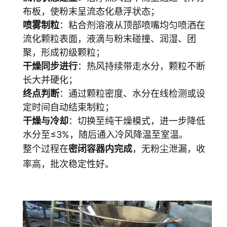
布板，使粉末呈流态化悬浮状态；
喷雾制粒
：粘合剂溶液从顶部喷嘴均匀喷洒在
流化颗粒表面，液滴与粉末碰撞、润湿、团
聚，形成初级颗粒；
干燥同步进行
：热风持续带走水分，颗粒不断
长大并硬化；
终点判断
：通过颗粒密度、水分在线检测或设
定时间自动结束制粒；
干燥与冷却
：切换至纯干燥模式，进一步降低
水分至≤3%，随后通入冷风降温至室温。
整个过程在
密闭容器内完成
，无粉尘泄漏，收
率高，批次稳定性好。