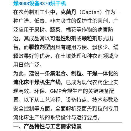
燥
8008
设备
8370
烘干机
在农药制剂工业中，
克菌丹
（Captan）作为一
种广谱、低毒、非内吸性的保护性杀菌剂，广
泛应用于果树、蔬菜、棉花等作物的病害防
治。其成品常以
可湿性粉剂
或
颗粒剂
形式出
售，而
颗粒剂型
因具有施用方便、飘移少、缓
释效果好等优势，在土壤处理和种衣剂领域应
用日益广泛。
为此，建设一条集
混合、制粒、干燥一体化
的
流化床干燥机生产线
，已成为现代农药企业实
现高效、环保、GMP合规生产的关键装备配
置。以下从工艺流程、设备特点、技术参数及
安全控制等方面，全面解析克菌丹颗粒剂专用
流化床生产线的系统设计与运行要点。
一、产品特性与工艺需求背景