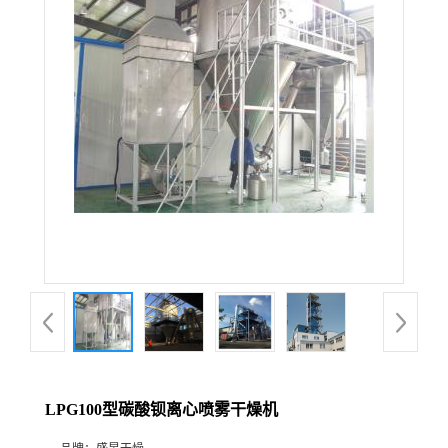
LPG100型碳酸钡离心喷雾干燥机