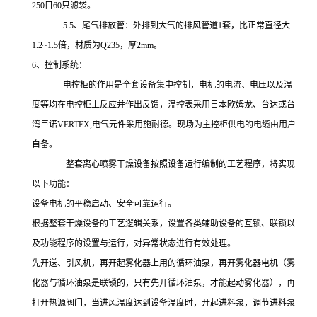
250
目
60
只滤袋
。
5.5
、尾气排放管：外排到大气的排风管道
1
套，比正常直径大
1.2~1.5
倍，材质为
Q235
，厚
2mm
。
6
、控制系统：
电控柜的作用是全套设备集中控制，电机的电流、电压以及温
度等均在电控柜上反应并作出反馈，
温控表采用日本欧姆龙、台达或台
湾巨诺
VERTEX,电气元件采用施耐德。现场为主控柜供电的电缆由用户
自备
。
整套离心喷雾干燥设备按照设备运行编制的工艺程序，将实现
以下功能：
设备电机的平稳启动、安全可靠运行。
根据整套干燥设备的工艺逻辑关系，设置各类辅助设备的互锁、联锁以
及功能程序的设置与运行，对异常状态进行有效处理。
先开送、引风机，再开起雾化器上用的循环油泵，再开雾化器电机（雾
化器与循环油泵是联锁的，只有先开循环油泵，才能起动雾化器），再
打开热源阀门，当进风温度达到设备温度时，开起进料泵，调节进料泵