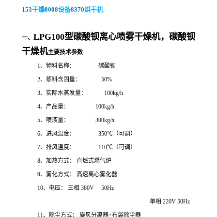
153
干燥
8008
设备
8370
烘干机
LPG100型碳酸钡离心喷雾干燥机，
碳酸钡
一、
干燥机
主要技术参数
1、物料名称： 碳酸钡
2、浆料含固量： 50%
3、实际水蒸发量： 100kg/h
4、产品量： 100kg/h
5、喷液量： 300kg/h
6、进风温度： 350℃（可调）
7、排风温度： 110℃（可调）
8、加热方式：
直燃式燃气炉
9、雾化方式：
高速离心雾化器
10、电压：
三相
380V 50H
z
单相
220V
50Hz
11、除尘方式；
旋风分离器
+布袋除尘器