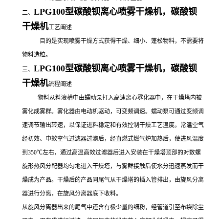
LPG100型碳酸钡离心喷雾干燥机，
碳酸钡
二、
干燥机
工艺阐述
目的是实现喷雾干燥方式获得干燥、细小、蓬松物料，不需要将
物料造粒。
LPG100型碳酸钡离心喷雾干燥机，
碳酸钡
三、
干燥机
流程阐述
物料从料液槽中由蠕动泵打入高速离心雾化器中，在干燥塔内被
雾化成雾群。雾化器由电动机驱动，可变频调速。蠕动泵可通过变频调
速调节输出转速，以保证进料稳定和有效控制干燥工艺温度。常温空气
经初效、中效空气过滤器过滤后，经直燃式燃气炉加热后，使进风温度
到
350℃左右，通过高温高效过滤器后进入安装在干燥塔顶部的对数螺
旋形热风分配器均匀地进入干燥塔，与雾群接触后使水分迅速蒸发而干
燥成为产品。干燥后的产品同尾气从干燥塔的插入管排出，由旋风分离
器进行分离，在旋风分离器底下收料。
从旋风分离器出来的尾气中还含有极少量的细粉，经管道引至布袋除尘