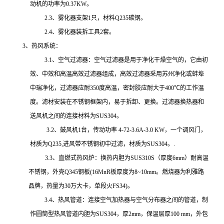
动机的功率为
0.37KW
。
2.3
、雾化器支架
1
只，材料
Q235
碳钢。
2.4
、雾化器装拆工具
2
套。
3
、热风系统：
3.1、
空气过滤器：空气过滤器是用于净化干燥空气的，它由初
效、中效和高温高效过滤器组成，高效过滤器采用苏州净化或蚌埠
中瑞净化，过滤器应耐
350
度高温，密封胶应耐大于
400
℃的工作温
度
。滤材安装在不锈钢框架内，易于拆卸、更换。过滤器换热器和
送风机之间的连接材料为
SUS304
。
3.2、
鼓风机
1
台，传动功率
4-72-3.6A-3.0 KW
，一个调风门，
材质为
Q235,
进风带不锈钢初中过滤，材质为
SUS304
。
.
3.3、直燃式热风炉：换热内胆为SUS310S（厚度6mm）耐高温
不锈钢，外
壳
Q345
钢板
(16MnR
板厚度为
8~10mm
。
燃烧器为利雅路
品牌，热量为
30万大卡，单段火FS34)。
3.4、
热风管道：连接空气加热器与空气分布器之间的管道，制
作圆筒型热风管道内胆为
SUS304
，厚
2mm
，保温层厚
100 mm
，外包