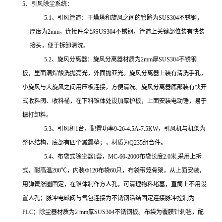
5
、引风除尘系统：
5.1
、引风管道：干燥塔和旋风之间的管路为
SUS304
不锈钢，
厚度为
2mm
，连接件全部
SUS304
不锈钢，管道上关键部位装有
快装
接头，便于拆卸
清洗。
5.2
、旋风分离器：旋风分离器材质为
2mm
厚
SUS304
不锈钢
板，
里面满焊酸洗抛亮光，外面
抛亚光。旋风分离器上装有清洗手孔，
小旋风与大旋风之间用压板连接，方便清洗。旋风分离器底部装有快开
式收料阀、收料桶，在下料锥体处设加厚护板，上面安装电动锤，易于
振打卸料。
5.3
、引风机
1
台，配置功率
9-26-4.5A-7.5KW
，引风机与机架为
整体结构，底部有四个减震垫；，材质为
Q235
组合件。
5.4
、布袋式除尘器
1
套，
MC-60-2000布袋长度2.0米,采用上拆
式，耐高温200℃，
内装
Ф120布袋60只，布袋带笼骨架，从上面安装，
用弹簧涨圈固定，在锥体制作方人孔，可清理物料堵塞，直筒上不用设
置人孔；脉冲电磁阀与气包连接为不锈钢活结固定连接脉冲控制为
PLC；
除尘器材质为
2 mm
厚
SUS304
不锈钢板。布袋为覆膜针刺毡，
配