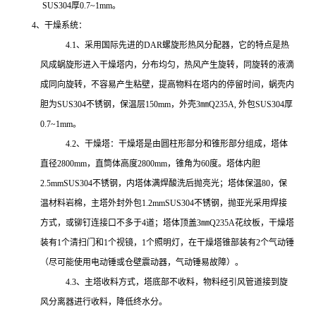
SUS304
厚
0.7~1mm
。
4
、干燥系统：
4.1
、采用国际先进的
DAR
螺旋形热风分配器，它的特点是热
风成蜗旋形进入干燥塔内，分布均匀，热风产生旋转，同旋转的液滴
成同向旋转，不容易产生粘壁，提高物料在塔内的停留时间，蜗壳内
胆为
SUS304
不锈钢，保温层
150
mm
，外壳
3㎜Q235A,
外包
SUS304
厚
0.7~1mm
。
4.2
、干燥塔：干燥塔是由圆柱形部分和锥形部分组成，塔体
直径
2800mm
，直筒体高度
2800mm
，锥角为
60
度。塔体内胆
2.5mmSUS304
不锈钢
，
内塔体满焊酸洗后抛亮光；
塔体保温
80
，保
温材料岩棉，
主塔外封
外包
1.2mmSUS304
不锈钢，抛亚光
采用焊接
方式，或铆钉连接口不多于
4道
；塔体顶盖
3㎜Q235A花纹板，
干燥塔
装有
1
个清扫门和
1
个视镜，
1
个照明灯，在干燥塔锥部装有
2
个气动锤
（尽可能使用电动锤或仓壁震动器，气动锤易故障）。
4.3
、主塔收料方式，塔底部不收料，物料经引风管道接到旋
风分离器进行收料，降低终水分。