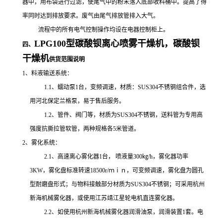
器中，用布袋进行过滤，使尾气中的粉末落入底部收料桶中。提高了得
率同时达到排放要求。废气由尾气排放管排入大气。
流程中的所有电气控制操作均设在电器控制柜上。
LPG100型碳酸钡离心喷雾干燥机，
碳酸钡
四、
干燥机
供货范围说明
1
、料液输送系统：
1.1
、蠕动泵
1
台，变频调速，材质：
SUS304
不锈钢组合件，选
用河北保定兰格泵，易于售后服务。
1.2
、管件、阀门等，材质为
SUS304
不锈钢，送料管为专用
高
强度抗撕拉管
软管，两种规格各
5
米管道。
2
、雾化系统：
2.1
、高速离心雾化器
1
台， 喷液量
300
㎏
/h
，雾化器功率
3KW
，雾化盘标准转速
18500
r/ｍｉｎ，可变频调速，雾化盘为圆孔
型耐磨盘形式；与物料接触部分
材质为
SUS304
不锈钢；可采用杭州
新海机械雾化器，或使用江苏靖江星轮电机直连雾化器。
2.2
、如使用杭州新海机械雾化器润滑油泵，润滑装置
1
套。电