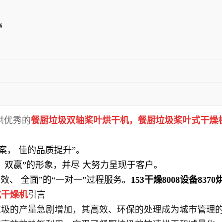
备
供优秀的
餐厨垃圾双轴桨叶烘干机，餐厨垃圾桨叶式
干燥
案， 佳的品质提升”。
双赢”的形象，并尽 大努力呈现于客户。
效、 全面”的“一对一”过程服务。
153干燥8008设备837
式
干燥机
引言
垃圾的产量急剧增加，其高效、环保的处理成为城市管理